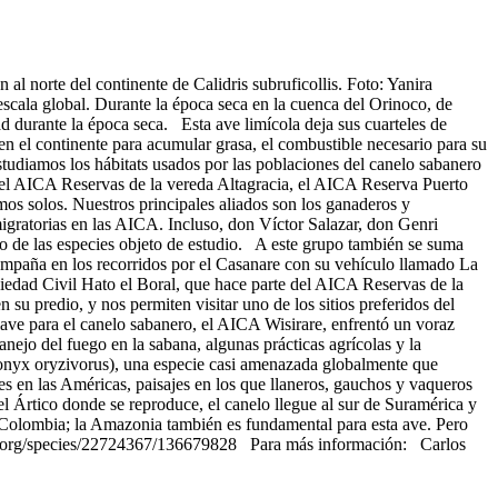
l norte del continente de Calidris subruficollis. Foto: Yanira
scala global. Durante la época seca en la cuenca del Orinoco, de
d durante la época seca. Esta ave limícola deja sus cuarteles de
en el continente para acumular grasa, el combustible necesario para su
estudiamos los hábitats usados por las poblaciones del canelo sabanero
, el AICA Reservas de la vereda Altagracia, el AICA Reserva Puerto
s solos. Nuestros principales aliados son los ganaderos y
 migratorias en las AICA. Incluso, don Víctor Salazar, don Genri
to de las especies objeto de estudio. A este grupo también se suma
ompaña en los recorridos por el Casanare con su vehículo llamado La
ciedad Civil Hato el Boral, que hace parte del AICA Reservas de la
u predio, y nos permiten visitar uno de los sitios preferidos del
lave para el canelo sabanero, el AICA Wisirare, enfrentó un voraz
ejo del fuego en la sabana, algunas prácticas agrícolas y la
chonyx oryzivorus), una especie casi amenazada globalmente que
s en las Américas, paisajes en los que llaneros, gauchos y vaqueros
el Ártico donde se reproduce, el canelo llegue al sur de Suramérica y
n Colombia; la Amazonia también es fundamental para esta ave. Pero
list.org/species/22724367/136679828 Para más información: Carlos