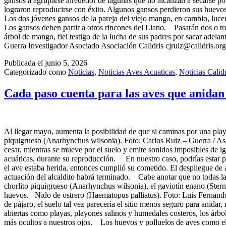
gansos a agruparse alrededor de lagunas que no alcanzan a secarse por
lograron reproducirse con éxito. Algunos gansos perdieron sus huevos,
Los dos jóvenes gansos de la pareja del viejo mango, en cambio, lucen 
Los gansos deben partir a otros rincones del Llano. Pasarán dos o tres
árbol de mango, fiel testigo de la lucha de sus padres por sacar adel
Guerra Investigador Asociado Asociación Calidris cjruiz@calidris.org
Publicada el
junio 5, 2026
Categorizado como
Noticias
,
Noticias Aves Acuaticas
,
Noticias Calidr
Cada paso cuenta para las aves que anidan 
Al llegar mayo, aumenta la posibilidad de que si caminas por una playa
piquigrueso (Anarhynchus wilsonia). Foto: Carlos Ruiz – Guerra / Asoc
cesar, mientras se mueve por el suelo y emite sonidos imposibles de i
acuáticas, durante su reproducción. En nuestro caso, podrías estar p
el ave estaba herida, entonces cumplió su cometido. El despliegue de a
actuación del alcaldito habrá terminado. Cabe anotar que no todas las
chorlito piquigrueso (Anarhynchus wilsonia), el gaviotín enano (Sternul
huevos. Nido de ostrero (Haematopus palliatus). Foto: Luis Fernando 
de pájaro, el suelo tal vez parecería el sitio menos seguro para anida
abiertas como playas, playones salinos y humedales costeros, los árbo
más ocultos a nuestros ojos. Los huevos y polluelos de aves como el 