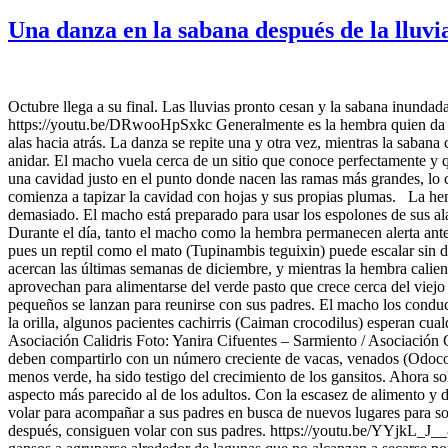
Una danza en la sabana después de la lluvi
Octubre llega a su final. Las lluvias pronto cesan y la sabana inunda
https://youtu.be/DRwooHpSxkc Generalmente es la hembra quien da el p
alas hacia atrás. La danza se repite una y otra vez, mientras la saban
anidar. El macho vuela cerca de un sitio que conoce perfectamente y 
una cavidad justo en el punto donde nacen las ramas más grandes, lo c
comienza a tapizar la cavidad con hojas y sus propias plumas. La hem
demasiado. El macho está preparado para usar los espolones de sus a
Durante el día, tanto el macho como la hembra permanecen alerta ante
pues un reptil como el mato (Tupinambis teguixin) puede escalar sin di
acercan las últimas semanas de diciembre, y mientras la hembra calien
aprovechan para alimentarse del verde pasto que crece cerca del viejo 
pequeños se lanzan para reunirse con sus padres. El macho los conduce
la orilla, algunos pacientes cachirris (Caiman crocodilus) esperan cua
Asociación Calidris Foto: Yanira Cifuentes – Sarmiento / Asociación Ca
deben compartirlo con un número creciente de vacas, venados (Odocoi
menos verde, ha sido testigo del crecimiento de los gansitos. Ahora s
aspecto más parecido al de los adultos. Con la escasez de alimento y 
volar para acompañar a sus padres en busca de nuevos lugares para sob
después, consiguen volar con sus padres. https://youtu.be/YYjkL_J__8