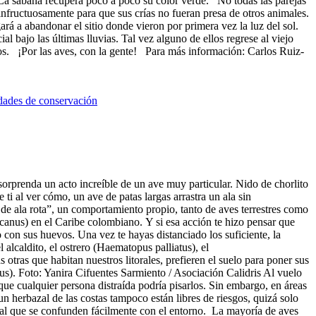
. La sabana recupera poco a poco su color verde. No todas las parejas
nfructuosamente para que sus crías no fueran presa de otros animales.
rá a abandonar el sitio donde vieron por primera vez la luz del sol.
 bajo las últimas lluvias. Tal vez alguno de ellos regrese al viejo
nos. ¡Por las aves, con la gente! Para más información: Carlos Ruiz-
dades de conservación
 sorprenda un acto increíble de un ave muy particular. Nido de chorlito
i al ver cómo, un ave de patas largas arrastra un ala sin
 de ala rota”, un comportamiento propio, tanto de aves terrestres como
canus) en el Caribe colombiano. Y si esa acción te hizo pensar que
 con sus huevos. Una vez te hayas distanciado los suficiente, la
lcaldito, el ostrero (Haematopus palliatus), el
otras que habitan nuestros litorales, prefieren el suelo para poner sus
s). Foto: Yanira Cifuentes Sarmiento / Asociación Calidris Al vuelo
que cualquier persona distraída podría pisarlos. Sin embargo, en áreas
 herbazal de las costas tampoco están libres de riesgos, quizá solo
cial que se confunden fácilmente con el entorno. La mayoría de aves