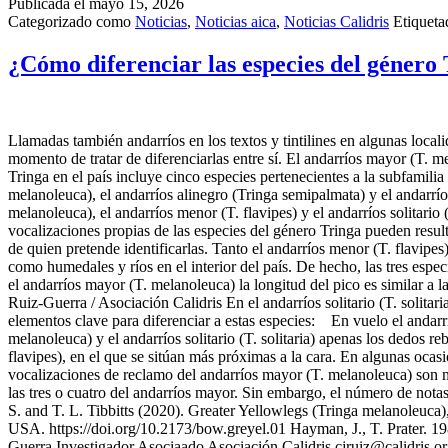
Publicada el
mayo 15, 2026
Categorizado como
Noticias
,
Noticias aica
,
Noticias Calidris
Etiquet
¿Cómo diferenciar las especies del género
Llamadas también andarríos en los textos y tintilines en algunas loca
momento de tratar de diferenciarlas entre sí. El andarríos mayor (T. 
Tringa en el país incluye cinco especies pertenecientes a la subfamilia 
melanoleuca), el andarríos alinegro (Tringa semipalmata) y el andarrío
melanoleuca), el andarríos menor (T. flavipes) y el andarríos solitario 
vocalizaciones propias de las especies del género Tringa pueden resulta
de quien pretende identificarlas. Tanto el andarríos menor (T. flavipes
como humedales y ríos en el interior del país. De hecho, las tres espec
el andarríos mayor (T. melanoleuca) la longitud del pico es similar a l
Ruiz-Guerra / Asociación Calidris En el andarríos solitario (T. solita
elementos clave para diferenciar a estas especies: En vuelo el andarrí
melanoleuca) y el andarríos solitario (T. solitaria) apenas los dedos r
flavipes), en el que se sitúan más próximas a la cara. En algunas oc
vocalizaciones de reclamo del andarríos mayor (T. melanoleuca) son má
las tres o cuatro del andarríos mayor. Sin embargo, el número de notas
S. and T. L. Tibbitts (2020). Greater Yellowlegs (Tringa melanoleuca),
USA. https://doi.org/10.2173/bow.greyel.01 Hayman, J., T. Prater. 
Guerra Investigador Asociaado Asociación Calidris cjruiz@calidris.o