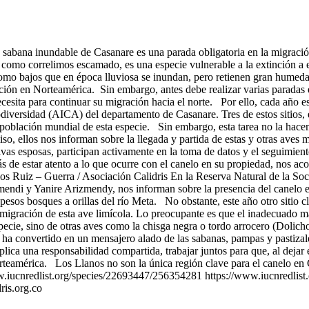
abana inundable de Casanare es una parada obligatoria en la migración a
 como correlimos escamado, es una especie vulnerable a la extinción a e
como bajos que en época lluviosa se inundan, pero retienen gran humeda
cción en Norteamérica. Sin embargo, antes debe realizar varias paradas 
ecesita para continuar su migración hacia el norte. Por ello, cada año 
odiversidad (AICA) del departamento de Casanare. Tres de estos sitios
oblación mundial de esta especie. Sin embargo, esta tarea no la hacemo
so, ellos nos informan sobre la llegada y partida de estas y otras aves
vas esposas, participan activamente en la toma de datos y el seguimien
de estar atento a lo que ocurre con el canelo en su propiedad, nos ac
los Ruiz – Guerra / Asociación Calidris En la Reserva Natural de la So
endi y Yanire Arizmendy, nos informan sobre la presencia del canelo en s
esos bosques a orillas del río Meta. No obstante, este año otro sitio c
migración de esta ave limícola. Lo preocupante es que el inadecuado man
pecie, sino de otras aves como la chisga negra o tordo arrocero (Doli
a convertido en un mensajero alado de las sabanas, pampas y pastizale
ica una responsabilidad compartida, trabajar juntos para que, al dejar 
Norteamérica. Los Llanos no son la única región clave para el canelo e
//www.iucnredlist.org/species/22693447/256354281 https://www.iucnred
ris.org.co