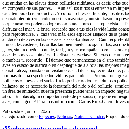
que anidan en las playas tienen polluelos nidífugos, es decir, crías 
en compañía de sus padres. Aun así, los nidos si enfrentan múltiples 
cada temporada reproductiva. Y como no fuese suficiente, nosotros los
de cualquier otro vehículo; nuestras mascotas y nuestra basura repres
lo que nosotros podemos lograr con binoculares o a simple vista. Por c
disfrutar del mar y la brisa, recuerda que a tus pies la vida lucha con
para reproducirse. Y, cada vez más, esos espacios alejados de la 
anidación de aves en las costas e islas colombianas Camina preferiblem
humedales costeros, las orillas también pueden acoger nidos, así que 
gatos, sin un dueño aparente, te sigan y te acompañen a zonas donde p
atacado por estos animales. La distancia es clave. Si notas que un ave 
o cambiar tu recorrido. El tiempo que permanezcas en el sitio también 
aves en estado de alarma o en despliegue de ala rota; las mejores imág
de naturaleza, bañista o un visitante casual del sitio, recuerda que, 
por más de una especie e individuos para anidar. Procura no ingresar
polluelos o huevos del suelo. En lo posible no toques adultos o pollu
hallazgo: no es necesario la fotografía del nido o del polluelo, simpl
un área de anidación nuestra presencia puede tener un impacto negativ
sitio. Si notas algún comportamiento de personas que pone en riesgo 
aves, con la gente! Para más información: Carlos Ruiz-Guerra Investi
Publicada el
junio 1, 2026
Categorizado como
Especies
,
Noticias
,
Noticias Calidris
Etiquetado
¡Vuelve pronto canelo sabanero!