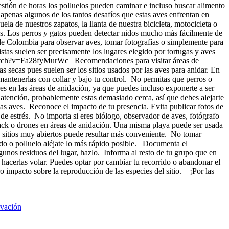
estión de horas los polluelos pueden caminar e incluso buscar alimento
apenas algunos de los tantos desafíos que estas aves enfrentan en
 de nuestros zapatos, la llanta de nuestra bicicleta, motocicleta o
las. Los perros y gatos pueden detectar nidos mucho más fácilmente de
a de Colombia para observar aves, tomar fotografías o simplemente para
istas suelen ser precisamente los lugares elegido por tortugas y aves
m/watch?v=Fa28fyMurWc Recomendaciones para visitar áreas de
 secas pues suelen ser los sitios usados por las aves para anidar. En
mantenerlas con collar y bajo tu control. No permitas que perros o
s en las áreas de anidación, ya que puedes incluso exponerte a ser
u atención, probablemente estas demasiado cerca, así que debes alejarte
las aves. Reconoce el impacto de tu presencia. Evita publicar fotos de
 de estrés. No importa si eres biólogo, observador de aves, fotógrafo
ayback o drones en áreas de anidación. Una misma playa puede ser usada
s sitios muy abiertos puede resultar más conveniente. No tomar
ido o polluelo aléjate lo más rápido posible. Documenta el
lgunos residuos del lugar, hazlo. Informa al resto de tu grupo que en
 hacerlas volar. Puedes optar por cambiar tu recorrido o abandonar el
 impacto sobre la reproducción de las especies del sitio. ¡Por las
rvación