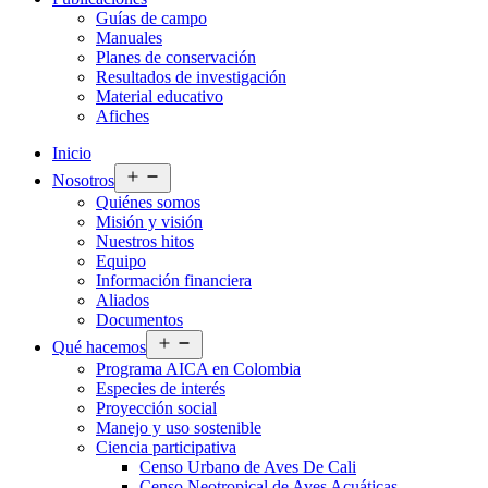
Guías de campo
Manuales
Planes de conservación
Resultados de investigación
Material educativo
Afiches
Inicio
Abrir
Nosotros
el
Quiénes somos
menú
Misión y visión
Nuestros hitos
Equipo
Información financiera
Aliados
Documentos
Abrir
Qué hacemos
el
Programa AICA en Colombia
menú
Especies de interés
Proyección social
Manejo y uso sostenible
Ciencia participativa
Censo Urbano de Aves De Cali
Censo Neotropical de Aves Acuáticas