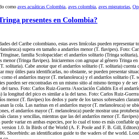
ado como
aves acuáticas Colombia
,
aves colombia
,
aves migratorias
,
Opo
 Tringa presentes en Colombia?
lidades del Caribe colombiano, estas aves limícolas pueden representar 
melanoleuca) supera en tamaño a andarríos menor (T. flavipes). Foto: Car
Tringinae, familia Scolopacidae: el andarríos solitario (Tringa solitaria)
s menor (Tringa flavipes). Iniciaremos con agrupar al género Tringa en 
(T. solitaria). Cabe anotar que el andarríos solitario (T. solitaria) cue
r muy útiles para identificarlas, no obstante, se pueden presentar situa
) como el andarríos mayor (T. melanoleuca) y el andarríos solitario (T. 
ies pueden ser encontradas en un mismo sitio al mismo tiempo y de ser as
a del tarso. Foto: Carlos Ruiz-Guerra /Asociación Calidris En el andarrío
ria) la longitud del pico es similar a la del tarso. Foto: Carlos Ruiz-Gu
os menor (T. flavipes) los dedos y parte de los tarsos sobresalen claram
ebasan la cola. Las narinas en el andarríos mayor (T. melanoleuca) se ub
asiones, el andarríos mayor (T. melanoleuca) puede mostrar una protube
s claras y sencillas, mientras que las del andarríos menor (T. flavipes
 puede variar en ambas especies, por lo cual el tono es más confiable qu
 version 1.0. In Birds of the World (A. F. Poole and F. B. Gill, Editors
1986. Shorebirds: an identification guide to the waders of the world.
rg.co