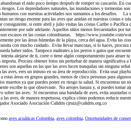
que abandonan el nido poco tiempo después de romper su cascarón. En cu
riesgos. Los depredadores naturales, las inundaciones y tormentas son 
 humanos con nuestras actividades nos sumamos a los desafíos. La suela
entan un riesgo enorme para las aves que anidan en nuestras costas e is
onsiguiente, si entre abril y julio visitas las costas Caribe o Pacífic
stantemente por salir adelante. Aquellos sitios menos frecuentados por tur
gente son escasos en las costas colombianas. https://www.youtube.co
ente por las áreas húmedas de la playa, cerca del agua. Evita las zonas
transita con mucho cuidado. Evita llevar mascotas, si lo haces, procura 
ueda haber nidos. Tampoco maltrates a los perros o gatos que encuentre
intenta alejarse de ti, corre o tiene algún comportamiento para atraer t
importa. Procura obtener fotos sin perturbar de manera significativa a 
enes son aquellas en las que las aves lucen tranquilas sin ninguna señal
para las aves, eres un intruso en su área de reproducción. Evita usar pl
 a estas áreas en grupos grandes, menos de cinco personas para alguno
elos muertos ya que puedes poner en riesgo tu salud. Si encuentras un n
emente escribe lo que observaste. No arrojes basura y, si puedes tomar a
o sobre las aves. Si encuentras una bandada de aves, evita asustarlas o
a las aves, de manera respetuosa, explica cómo podemos reducir nuestro
gador Asociado Asociación Calidris cjruiz@calidris.org.co
 como
aves acuáticas Colombia
,
aves colombia
,
Oportunidades de conse