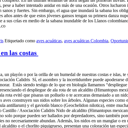
 completo. En las últimas semanas de abril llegan las primeras lluvias
 pese a haber intentado anidar en más de una ocasión. Otros lucharon i
sanos y fuertes. Sin embargo, el agua que inundará la sabana los obliga
 años antes de que estos jóvenes gansos tengan su primera danza nupcial
ante a sus crías en medio de la sabana inundable de los Llanos colombia
.co
is
Etiquetado como
aves acuáticas
,
aves acuáticas Colombia
,
Oportuni
en las costas
, un playón o por la orilla de un humedal de nuestras costas e islas, te
iación Calidris Sí, el asombro y la incertidumbre puede apoderarse de t
gnorar. Estás siendo testigo de lo que en biología llamamos “despliegue
resenciando el despliegue de ala rota de un alcaldito (Himantopus mexi
la rota evitó que pisaras un polluelo o te acercaras demasiado a un nido
 aves construyen sus nidos sobre los árboles. Algunas especies como el a
a antillarum) y el gaviotín blanco (Geochelidon nilotica), entre muchas 
Castillo / Asociación Calidris Nido de alcaldito (Himantopus mexicanu
r, no solo porque pueden ser hallados por depredadores, sino también por
les no necesariamente abundan. Además, los nidos en un manglar o en un
alcaldito o el chorlito piquigrueso, presentan una coloración tan espe