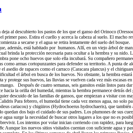
a
da deja al descubierto los pastos de los que el ganso del Orinoco (Ores
rimer paso. Estira el cuello y acerca la cabeza al suelo. El macho re
a comienza a secarse y el agua se retira lentamente del suelo del bosque
que, además, está habitado por humanos. Allí, en un viejo árbol de man
ual brinda la protección necesaria para ocultar a la hembra y su nido.
bra pone ocho huevos que solo ella incubará. Su compañero permanece e
las como armas cortopunzantes para defender su territorio. A punta de
 el asedio de rapaces como el carraco (Caracara plancus) y el chiriguar
ficultad el árbol en busca de los huevos. No obstante, la hembra estará
ta y protege sus huevos, las lluvias se vuelven cada vez más escasas e
mango. Después de cuatro semanas, seis gansitos están listos para dar s
 hacia la orilla del humedal, mientras la hembra permanece detrás del 
lquier descuido de las familias de gansos, que empiezan a visitar con m
lidris Para febrero, el humedal tiene cada vez menos agua, no solo para 
leus cariacou) y chigüiros (Hydrochoerus hydrochaeris), que también 
olo quedan dos bajo el cuidado de sus padres. Los plumones de sus cuer
de agua surge la necesidad de buscar otros lugares a los que no es pos
revivir. Los intentos por volar inician corriendo con rapidez, para lueg
c Aunque los nuevos sitios visitados cuentan con suficiente agua y pa