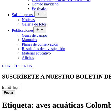
Conteo navideño
Festivales
Abrir
Sala de prensa
el
Noticias
menú
Galeria de fotos
Abrir
Publicaciones
el
Guías de campo
menú
Manuales
Planes de conservación
Resultados de investigación
Material educativo
Afiches
CONTÁCTENOS
SUSCRÍBETE A NUESTRO BOLETÍN D
Email
Enviar
Etiqueta:
aves acuáticas Colom