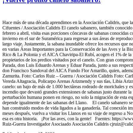
Hace más de una década aprendimos en la Asociación Calidris, que la s
Cifuentes / Asociación Calidris El canelo sabanero, también conocido
febrero a abril, visita esas porciones cóncavas de sabanas conocidas 
invierno en el sur de Suramérica para regresar a sus áreas de reprodu
largo viaje. Justamente, la sabana inundable ofrece los recursos que n
en varias Áreas Importantes para la Conservación de las Aves y la Bi
Rico & La Polonia y el AICA Chaviripa-El Rubí, acogen el 1% de la p
propietarios de los predios visitados por el canelo. Con gran compromi
Parada, don Luis Eduardo Arenas y Eduar Parada, junto a sus respecti
don Francisco Sandoval del AICA Fundo Flor Amarillo, quien, además 
Zamurita. Foto: Carlos Ruiz – Guerra / Asociación Calidris Foto: Car
Vereda Altagracia, Policarpo Arenas Arizmendy y sus tías, Libia Arizm
canelo: un bajo de más de 1.000 hectáreas rodeado de morichales y esp
incendio que devastó grandes extensiones de sabanas justo durante la 
perturbación humana ponen en riesgo, no solo la migración de esta es
depende igualmente de las sabanas del Llano. El canelo sabanero se h
han construido modos de vida ligados a la ganadería. Tal conexión impl
meses después, vuelva a visitar los Llanos en su viaje de regreso a 
esa es otra historia. ¡Por las aves, con la gente! Fuentes: https:
Ruiz-Guerra Investigador Asociaado Asociación Calidris cjruiz@calid