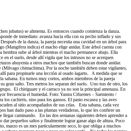
sochen jubatus) se alimenta. Es entonces cuando comienza la danza.
sponde de inmediato: avanza hacia ella con su pecho inflado y sus
. Después de la danza, la pareja necesita una cavidad en un árbol para
go (Mangifera indica) el macho elige anidar. Este árbol cuenta con
 La hembra sube al árbol mientras el macho permanece abajo. Ella
n el suelo, desde allí vigila que los intrusos no se acerquen
 aletazos ahuyenta a otros machos que también buscan donde anidar.
e (Milvago chimachima). Por la noche también deben estar vigilantes,
 allí para propinarle una lección al osado lagarto. A medida que se
n la sabana. En turnos muy cortos, ambos miembros de la pareja
u gran salto. Tres metros los separan del suelo. Uno tras de otro, los
grupo. El chiriguare y el carraco ya no son la principal amenaza. En
ayor frecuencia el humedal. Foto: Yanira Cifuentes – Sarmiento /
los cachirris, sino para los gansos. El pasto escasea y las aves
acuden al sitio acompañados de sus crías. Esta sabana, cada vez
pos han dado paso a las plumas verdaderas, lo que les confiere un
ible llegar caminando. En las dos semanas siguientes deben aprender a
o dar pequeños saltos y finalmente lograr ganar algo de altura. Poco
sto, marzo es un mes particularmente seco, lo que obliga a muchos