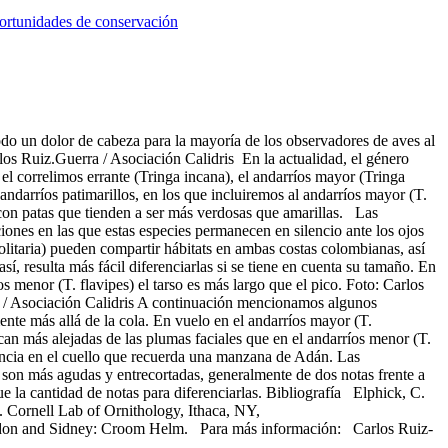
rtunidades de conservación
todo un dolor de cabeza para la mayoría de los observadores de aves al
los Ruiz.Guerra / Asociación Calidris En la actualidad, el género
, el correlimos errante (Tringa incana), el andarríos mayor (Tringa
andarríos patimarillos, en los que incluiremos al andarríos mayor (T.
nta con patas que tienden a ser más verdosas que amarillas. Las
ciones en las que estas especies permanecen en silencio ante los ojos
solitaria) pueden compartir hábitats en ambas costas colombianas, así
í, resulta más fácil diferenciarlas si se tiene en cuenta su tamaño. En
s menor (T. flavipes) el tarso es más largo que el pico. Foto: Carlos
erra / Asociación Calidris A continuación mencionamos algunos
ente más allá de la cola. En vuelo en el andarríos mayor (T.
ican más alejadas de las plumas faciales que en el andarríos menor (T.
rancia en el cuello que recuerda una manzana de Adán. Las
) son más agudas y entrecortadas, generalmente de dos notas frente a
e la cantidad de notas para diferenciarlas. Bibliografía Elphick, C.
). Cornell Lab of Ornithology, Ithaca, NY,
 London and Sidney: Croom Helm. Para más información: Carlos Ruiz-