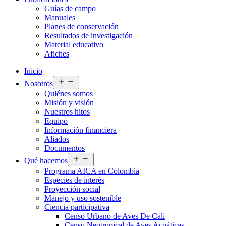
Guías de campo
Manuales
Planes de conservación
Resultados de investigación
Material educativo
Afiches
Inicio
Abrir
Nosotros
el
Quiénes somos
menú
Misión y visión
Nuestros hitos
Equipo
Información financiera
Aliados
Documentos
Abrir
Qué hacemos
el
Programa AICA en Colombia
menú
Especies de interés
Proyección social
Manejo y uso sostenible
Ciencia participativa
Censo Urbano de Aves De Cali
Censo Neotropical de Aves Acuáticas