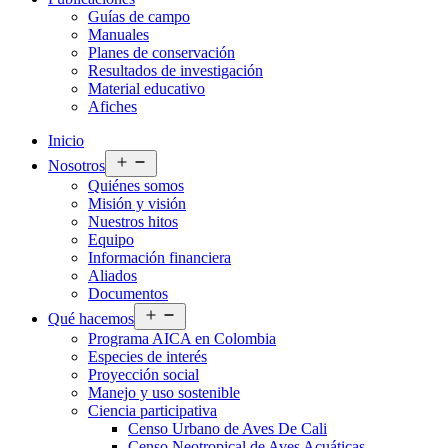
Guías de campo
Manuales
Planes de conservación
Resultados de investigación
Material educativo
Afiches
Inicio
Abrir
Nosotros
el
Quiénes somos
menú
Misión y visión
Nuestros hitos
Equipo
Información financiera
Aliados
Documentos
Abrir
Qué hacemos
el
Programa AICA en Colombia
menú
Especies de interés
Proyección social
Manejo y uso sostenible
Ciencia participativa
Censo Urbano de Aves De Cali
Censo Neotropical de Aves Acuáticas