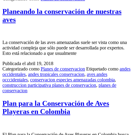
Planeando la conservación de nuestras
aves
La conservación de las aves amenazadas suele ser vista como una
actividad compleja que sólo puede ser desarrollada por expertos.
Esto está relacionado a que usualmente
Publicada el
abril 19, 2018
Categorizado como
Planes de conservacion
Etiquetado como
andes
occidentales
,
andes tropicales conservacion
,
aves andes
occcidentales
,
conservacion especies amenazadas colombia
,
construccion participativa planes de conservacion
,
planes de
conservacion
Plan para la Conservación de Aves
Playeras en Colombia
El Plan para la Conservación de Aves Playeras en Colombia busca