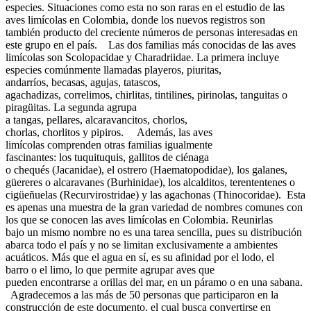
especies. Situaciones como esta no son raras en el estudio de las
aves limícolas en Colombia, donde los nuevos registros son
también producto del creciente números de personas interesadas en
este grupo en el país. Las dos familias más conocidas de las aves
limícolas son Scolopacidae y Charadriidae. La primera incluye
especies comúnmente llamadas playeros, piuritas,
andarríos, becasas, agujas, tatascos,
agachadizas, correlimos, chirlitas, tintilines, pirinolas, tanguitas o
piragüitas. La segunda agrupa
a tangas, pellares, alcaravancitos, chorlos,
chorlas, chorlitos y pipiros. Además, las aves
limícolas comprenden otras familias igualmente
fascinantes: los tuquituquis, gallitos de ciénaga
o chequés (Jacanidae), el ostrero (Haematopodidae), los galanes,
güereres o alcaravanes (Burhinidae), los alcalditos, terententenes o
cigüeñuelas (Recurvirostridae) y las agachonas (Thinocoridae). Esta
es apenas una muestra de la gran variedad de nombres comunes con
los que se conocen las aves limícolas en Colombia. Reunirlas
bajo un mismo nombre no es una tarea sencilla, pues su distribución
abarca todo el país y no se limitan exclusivamente a ambientes
acuáticos. Más que el agua en sí, es su afinidad por el lodo, el
barro o el limo, lo que permite agrupar aves que
pueden encontrarse a orillas del mar, en un páramo o en una sabana.
Agradecemos a las más de 50 personas que participaron en la
construcción de este documento, el cual busca convertirse en