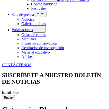
Conteo navideño
Festivales
Abrir
Sala de prensa
el
Noticias
menú
Galeria de fotos
Abrir
Publicaciones
el
Guías de campo
menú
Manuales
Planes de conservación
Resultados de investigación
Material educativo
Afiches
CONTÁCTENOS
SUSCRÍBETE A NUESTRO BOLETÍN
DE NOTICIAS
Email
Enviar