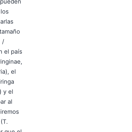
s pueden
 los
arlas
n tamaño
 /
n el país
ringinae,
ia), el
Tringa
 y el
ar al
uiremos
(T.
ar que el