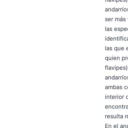
andarrío
ser más 
las espe
identifi
las que 
quien pr
flavipes
andarrío
ambas co
interior
encontra
resulta 
En el an