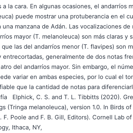
 a la cara. En algunas ocasiones, el andarríos m
uca) puede mostrar una protuberancia en el cu
a una manzana de Adán. Las vocalizaciones de
rríos mayor (T. melanoleuca) son más claras y s
 que las del andarríos menor (T. flavipes) son 
 entrecortadas, generalmente de dos notas fren
uatro del andarríos mayor. Sin embargo, el núm
ede variar en ambas especies, por lo cual el to
iable que la cantidad de notas para diferenciarl
afía Elphick, C. S. and T. L. Tibbitts (2020). Gr
gs (Tringa melanoleuca), version 1.0. In Birds of
 F. Poole and F. B. Gill, Editors). Cornell Lab of
ogy, Ithaca, NY,