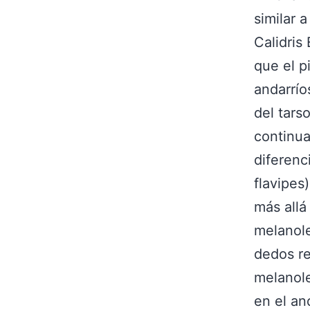
similar 
Calidris
que el p
andarríos
del tars
continu
diferenc
flavipes
más allá
melanoleu
dedos re
melanole
en el an