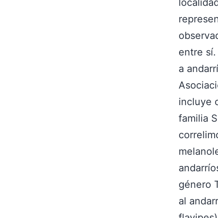
localida
represen
observad
entre sí
a andarr
Asociaci
incluye 
familia S
correlim
melanole
andarrío
género T
al andar
flavipes)