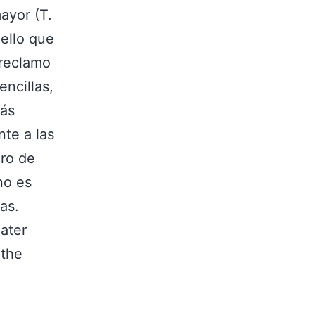
ayor (T.
ello que
 reclamo
encillas,
más
te a las
ero de
no es
as.
eater
 the