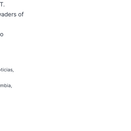
T.
waders of
do
ticias
,
ombia
,