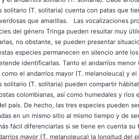
s solitario (T. solitaria) cuenta con patas que ti
verdosas que amarillas. Las vocalizaciones pr
cies del género Tringa pueden resultar muy útil
carlas, no obstante, se pueden presentar situac
estas especies permanecen en silencio ante los
etende identificarlas. Tanto el andarríos menor 
) como el andarríos mayor (T. melanoleuca) y el
s solitario (T. solitaria) pueden compartir hábita
stas colombianas, así como humedales y ríos e
 del país. De hecho, las tres especies pueden se
das en un mismo sitio al mismo tiempo y de ser
más fácil diferenciarlas si se tiene en cuenta su
darríos mayor (T. melanoleuca) la longitud del p