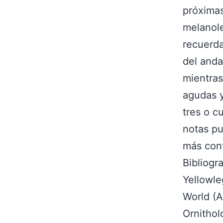
próximas
melanole
recuerd
del anda
mientras
agudas y
tres o c
notas pu
más conf
Bibliogr
Yellowle
World (A.
Ornithol