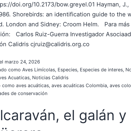
ps://doi.org/10.2173/bow.greyel.01 Hayman, J., 
1986. Shorebirds: an identification guide to the 
ld. London and Sidney: Croom Helm. Para más
ión: Carlos Ruiz-Guerra Investigador Asociaa
ón Calidris cjruiz@calidris.org.co
el
marzo 24, 2026
zado como
Aves Limícolas
,
Especies
,
Especies de interes
,
No
ves Acuaticas
,
Noticias Calidris
do como
aves acuáticas
,
aves acuáticas Colombia
,
aves col
ades de conservación
alcaraván, el galán y