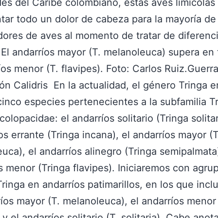
des del Caribe colombiano, estas aves limícola
tar todo un dolor de cabeza para la mayoría de
ores de aves al momento de tratar de diferenci
. El andarríos mayor (T. melanoleuca) supera e
íos menor (T. flavipes). Foto: Carlos Ruiz.Guerra
ón Calidris En la actualidad, el género Tringa e
cinco especies pertenecientes a la subfamilia T
colopacidae: el andarríos solitario (Tringa solitar
os errante (Tringa incana), el andarríos mayor (
uca), el andarríos alinegro (Tringa semipalmata)
s menor (Tringa flavipes). Iniciaremos con agrup
ringa en andarríos patimarillos, en los que incl
ríos mayor (T. melanoleuca), el andarríos menor 
 y el andarríos solitario (T. solitaria). Cabe anot