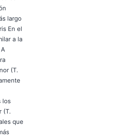
ión
ás largo
is En el
ilar a la
 A
ra
nor (T.
aramente
 los
 (T.
ales que
 más