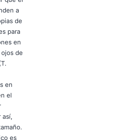
enden a
opias de
es para
iones en
 ojos de
(T.
ts en
n el
r
 así,
 tamaño.
ico es