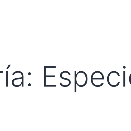
ía:
Especi