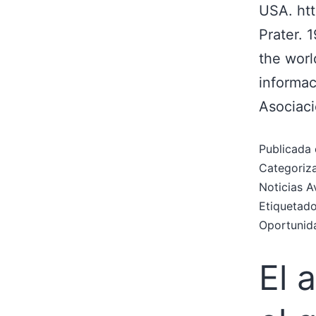
USA. htt
Prater. 
the wor
informac
Asociaci
Publicada 
Categori
Noticias A
Etiqueta
Oportunid
El 