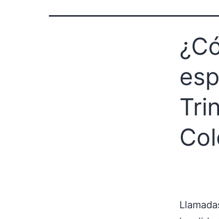
¿Có
esp
Tri
Col
Llamadas