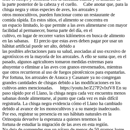
la parte posterior de la cabeza y el cuello. Cabe anotar que, para la
chisga negra y otras especies de aves, los arrozales y
otros monocultivos, pueden funcionar como un restaurante de
comida rápida. En estos sitios, el alimento se concentra en
un espacio limitado, lo que permite a las aves alimentarse con mayor
facilidad al permanecer, buena parte del día, en el
cultivo, en lugar de recorrer varios kilómetros en busca de alimento
en las sabanas. El precio que estas aves deben pagar por usar un
hábitat artificial puede ser alto, debido a
las posibles afectaciones para su salud, asociadas al uso excesivo de
agrotóxicos en la mayoría de los arrozales. A ello se suma que, en el
pasado, algunos agricultores tomaron medidas extremas para
ahuyentar o eliminar a las aves con granos envenenados, mientras
que otros recurrieron al uso de fuegos pirotécnicos para espantarlas.
Por fortuna, los arrozales de Arauca y Casanare ya no congregan
grandes cantidades de chisgas debido a las modificaciones en los
cultivos antes mencionadas. https://youtu.be/Z27P2vIxtV8 En su
paso rápido por el Llano, la chisga negra cada vez encuentra menos
sabanas donde alimentarse, al punto que cada vez es más difícil
registrarla. La chisga negra evidencia cómo el Llano ha cambiado
debido al avance de los monocultivos y a su manejo inadecuado.
Por eso, registrar su presencia en sus hábitats naturales en la
Orinoquia devuelve la esperanza a quienes tenemos la
fortuna de estudiar la migración de las aves en esta región.
No deja de sorprender que un pájaro de menos de 50 gramos logre