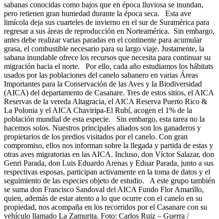
sabanas conocidas como bajos que en época lluviosa se inundan,
pero retienen gran humedad durante la época seca. Esta ave
limícola deja sus cuarteles de invierno en el sur de Suramérica para
regresar a sus áreas de reproducción en Norteamérica. Sin embargo,
antes debe realizar varias paradas en el continente para acumular
grasa, el combustible necesario para su largo viaje. Justamente, la
sabana inundable ofrece los recursos que necesita para continuar su
migración hacia el norte. Por ello, cada año estudiamos los hábitats
usados por las poblaciones del canelo sabanero en varias Áreas
Importantes para la Conservación de las Aves y la Biodiversidad
(AICA) del departamento de Casanare. Tres de estos sitios, el AICA
Reservas de la vereda Altagracia, el AICA Reserva Puerto Rico &
La Polonia y el AICA Chaviripa-El Rubí, acogen el 1% de la
población mundial de esta especie. Sin embargo, esta tarea no la
hacemos solos. Nuestros principales aliados son los ganaderos y
propietarios de los predios visitados por el canelo. Con gran
compromiso, ellos nos informan sobre la llegada y partida de estas y
otras aves migratorias en las AICA. Incluso, don Víctor Salazar, don
Genri Parada, don Luis Eduardo Arenas y Eduar Parada, junto a sus
respectivas esposas, participan activamente en la toma de datos y el
seguimiento de las especies objeto de estudio. A este grupo también
se suma don Francisco Sandoval del AICA Fundo Flor Amarillo,
quien, además de estar atento a lo que ocurre con el canelo en su
propiedad, nos acompaña en los recorridos por el Casanare con su
vehículo llamado La Zamurita. Foto: Carlos Ruiz – Guerra /