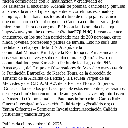
fueron completadas con la imaginación y creatividad de
los asistentes al encuentro. Además de poemas, canciones y pinturas
alusivas a la amistad que surge entre el correlimos escamado y
el pipiro; al final bailamos todos al ritmo de una pegajosa canción
que cuenta como Collarito ayuda a Canelo a continuar su viaje de
migración. Para descargar el PDF con la historia da click aquí.
https://www.youtube.com/watch?v=haeF7jLNrIQ Llevamos cinco
encuentros, en los que han participado más de 200 personas, entre
niños, jóvenes, profesores y padres de familia. Esto no sería una
realidad sin el apoyo de la R.N Acapú, de la
comunidad Muinane Km 17, de la Red Indígena Amazónica de
observadores de aves y saberes bioculturales (Ijko-T- Iwa), de la
comunidad Indígena Km 8-San Pedro de los Lagos, de PNN
Amacayacu, del Grupo de Observadores de Aves de Amazonas, de
la Fundación Entropika, de Kasabe Tours, de la dirección de
Turismo de la Alcaldía de Leticia y la Escuela Virgen de las
Mercedes y del C.D.A.M.A.Z de la Escuela Normal Superior.
¡Gracias a todos ellos por hacer posible estos encuentros, esperamos
desde ya el próximo encuentro de amigos de las aves migratorias en
la Amazonia Colombiana! Para más información: Carlos Ruiz
Guerra Investigador Asociación Calidris cjruiz@calidris.org.co
Yanira Cifuentes – Sarmiento Investigadora Asociación Calidris
ycifuentes@calidris.org.co
Publicada el
noviembre 10, 2025