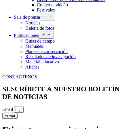
Conteo navideño
Festivales
Abrir
Sala de prensa
el
Noticias
menú
Galeria de fotos
Abrir
Publicaciones
el
Guías de campo
menú
Manuales
Planes de conservación
Resultados de investigación
Material educativo
Afiches
CONTÁCTENOS
SUSCRÍBETE A NUESTRO BOLETÍN
DE NOTICIAS
Email
Enviar