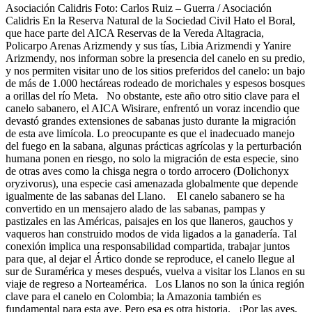
Asociación Calidris Foto: Carlos Ruiz – Guerra / Asociación
Calidris En la Reserva Natural de la Sociedad Civil Hato el Boral,
que hace parte del AICA Reservas de la Vereda Altagracia,
Policarpo Arenas Arizmendy y sus tías, Libia Arizmendi y Yanire
Arizmendy, nos informan sobre la presencia del canelo en su predio,
y nos permiten visitar uno de los sitios preferidos del canelo: un bajo
de más de 1.000 hectáreas rodeado de morichales y espesos bosques
a orillas del río Meta. No obstante, este año otro sitio clave para el
canelo sabanero, el AICA Wisirare, enfrentó un voraz incendio que
devastó grandes extensiones de sabanas justo durante la migración
de esta ave limícola. Lo preocupante es que el inadecuado manejo
del fuego en la sabana, algunas prácticas agrícolas y la perturbación
humana ponen en riesgo, no solo la migración de esta especie, sino
de otras aves como la chisga negra o tordo arrocero (Dolichonyx
oryzivorus), una especie casi amenazada globalmente que depende
igualmente de las sabanas del Llano. El canelo sabanero se ha
convertido en un mensajero alado de las sabanas, pampas y
pastizales en las Américas, paisajes en los que llaneros, gauchos y
vaqueros han construido modos de vida ligados a la ganadería. Tal
conexión implica una responsabilidad compartida, trabajar juntos
para que, al dejar el Ártico donde se reproduce, el canelo llegue al
sur de Suramérica y meses después, vuelva a visitar los Llanos en su
viaje de regreso a Norteamérica. Los Llanos no son la única región
clave para el canelo en Colombia; la Amazonia también es
fundamental para esta ave. Pero esa es otra historia. ¡Por las aves,