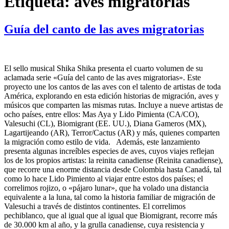
Etiqueta:
aves migratorias
Guía del canto de las aves migratorias
El sello musical Shika Shika presenta el cuarto volumen de su
aclamada serie «Guía del canto de las aves migratorias». Este
proyecto une los cantos de las aves con el talento de artistas de toda
América, explorando en esta edición historias de migración, aves y
músicos que comparten las mismas rutas. Incluye a nueve artistas de
ocho países, entre ellos: Mas Aya y Lido Pimienta (CA/CO),
Valesuchi (CL), Biomigrant (EE. UU.), Diana Gameros (MX),
Lagartijeando (AR), Terror/Cactus (AR) y más, quienes comparten
la migración como estilo de vida. Además, este lanzamiento
presenta algunas increíbles especies de aves, cuyos viajes reflejan
los de los propios artistas: la reinita canadiense (Reinita canadiense),
que recorre una enorme distancia desde Colombia hasta Canadá, tal
como lo hace Lido Pimiento al viajar entre estos dos países; el
correlimos rojizo, o «pájaro lunar», que ha volado una distancia
equivalente a la luna, tal como la historia familiar de migración de
Valesuchi a través de distintos continentes. El correlimos
pechiblanco, que al igual que al igual que Biomigrant, recorre más
de 30.000 km al año, y la grulla canadiense, cuya resistencia y