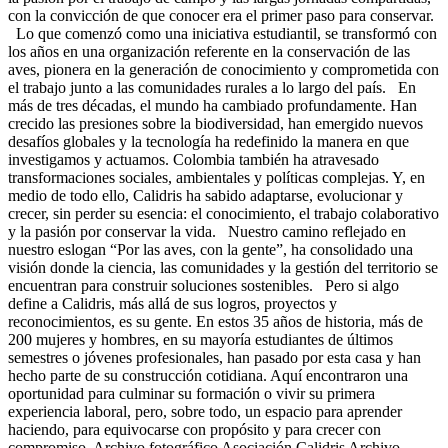
con la convicción de que conocer era el primer paso para conservar.
Lo que comenzó como una iniciativa estudiantil, se transformó con
los años en una organización referente en la conservación de las
aves, pionera en la generación de conocimiento y comprometida con
el trabajo junto a las comunidades rurales a lo largo del país. En
más de tres décadas, el mundo ha cambiado profundamente. Han
crecido las presiones sobre la biodiversidad, han emergido nuevos
desafíos globales y la tecnología ha redefinido la manera en que
investigamos y actuamos. Colombia también ha atravesado
transformaciones sociales, ambientales y políticas complejas. Y, en
medio de todo ello, Calidris ha sabido adaptarse, evolucionar y
crecer, sin perder su esencia: el conocimiento, el trabajo colaborativo
y la pasión por conservar la vida. Nuestro camino reflejado en
nuestro eslogan “Por las aves, con la gente”, ha consolidado una
visión donde la ciencia, las comunidades y la gestión del territorio se
encuentran para construir soluciones sostenibles. Pero si algo
define a Calidris, más allá de sus logros, proyectos y
reconocimientos, es su gente. En estos 35 años de historia, más de
200 mujeres y hombres, en su mayoría estudiantes de últimos
semestres o jóvenes profesionales, han pasado por esta casa y han
hecho parte de su construcción cotidiana. Aquí encontraron una
oportunidad para culminar su formación o vivir su primera
experiencia laboral, pero, sobre todo, un espacio para aprender
haciendo, para equivocarse con propósito y para crecer con
compromiso. Archivo fotográfico Asociación Calidris Archivo