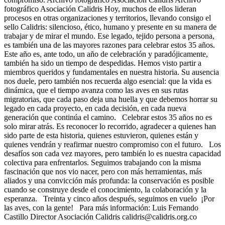
fotográfico Asociación Calidris Hoy, muchos de ellos lideran
procesos en otras organizaciones y territorios, llevando consigo el
sello Calidris: silencioso, ético, humano y presente en su manera de
trabajar y de mirar el mundo. Ese legado, tejido persona a persona,
es también una de las mayores razones para celebrar estos 35 años.
Este año es, ante todo, un año de celebración y paradójicamente,
también ha sido un tiempo de despedidas. Hemos visto partir a
miembros queridos y fundamentales en nuestra historia. Su ausencia
nos duele, pero también nos recuerda algo esencial: que la vida es
dinámica, que el tiempo avanza como las aves en sus rutas
migratorias, que cada paso deja una huella y que debemos horrar su
legado en cada proyecto, en cada decisión, en cada nueva
generación que continúa el camino. Celebrar estos 35 años no es
solo mirar atrás. Es reconocer lo recorrido, agradecer a quienes han
sido parte de esta historia, quienes estuvieron, quienes están y
quienes vendrán y reafirmar nuestro compromiso con el futuro. Los
desafíos son cada vez mayores, pero también lo es nuestra capacidad
colectiva para enfrentarlos. Seguimos trabajando con la misma
fascinación que nos vio nacer, pero con más herramientas, más
aliados y una convicción más profunda: la conservación es posible
cuando se construye desde el conocimiento, la colaboración y la
esperanza. Treinta y cinco años después, seguimos en vuelo ¡Por
las aves, con la gente! Para más información: Luis Fernando
Castillo Director Asociación Calidris calidris@calidris.org.co