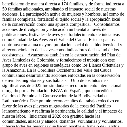
beneficiaron de manera directa a 174 familias, y de forma indirecta a
50 familias adicionales, ampliando el impacto social de nuestras
acciones. La participación activa de mujeres y hombres, así como de
familias completas, fortaleció el tejido social y la apropiación local
de la conservación como una apuesta compartida. Consolidamos
acciones de divulgación y educación ambiental a través de
publicaciones, festivales de aves y el fortalecimiento de iniciativas
como Ciudad de las Aves en el Valle del Cauca. Estos espacios
contribuyeron a una mayor apropiación social de la biodiversidad y
al reconocimiento de las aves como indicadores de la salud de los
ecosistemas. Avanzamos también en la estructuración del Plan de
Aves Limícolas de Colombia, y fortalecimos el trabajo con este
grupo de aves en regiones estratégicas como los Llanos Orientales y
la Amazonia. En la Cordillera Occidental del Valle del Cauca
continuamos desarrollando acciones enfocadas en la conservación
de reinitas migratorias y sus hábitats. Uno de los hitos más
significativos de 2025 fue sin duda el reconocimiento internacional
otorgado por la Fundación BBVA de España, que concedió a
Calidris el Premio a la Conservación de la Biodiversidad en
Latinoamérica. Este premio reconoce años de trabajo colectivo en
favor de las aves playeras migratorias de la costa del Pacífico
latinoamericano y reafirma la pertinencia, la calidad y el impacto de
nuestra labor. Iniciamos el 2026 con gratitud hacia las
comunidades, aliadas y aliados, donantes, voluntarias y voluntarios,
y hacia todas las personas que hacen posible el trabajo de Calidris.