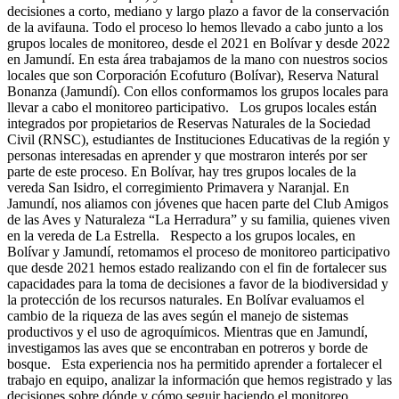
decisiones a corto, mediano y largo plazo a favor de la conservación
de la avifauna. Todo el proceso lo hemos llevado a cabo junto a los
grupos locales de monitoreo, desde el 2021 en Bolívar y desde 2022
en Jamundí. En esta área trabajamos de la mano con nuestros socios
locales que son Corporación Ecofuturo (Bolívar), Reserva Natural
Bonanza (Jamundí). Con ellos conformamos los grupos locales para
llevar a cabo el monitoreo participativo. Los grupos locales están
integrados por propietarios de Reservas Naturales de la Sociedad
Civil (RNSC), estudiantes de Instituciones Educativas de la región y
personas interesadas en aprender y que mostraron interés por ser
parte de este proceso. En Bolívar, hay tres grupos locales de la
vereda San Isidro, el corregimiento Primavera y Naranjal. En
Jamundí, nos aliamos con jóvenes que hacen parte del Club Amigos
de las Aves y Naturaleza “La Herradura” y su familia, quienes viven
en la vereda de La Estrella. Respecto a los grupos locales, en
Bolívar y Jamundí, retomamos el proceso de monitoreo participativo
que desde 2021 hemos estado realizando con el fin de fortalecer sus
capacidades para la toma de decisiones a favor de la biodiversidad y
la protección de los recursos naturales. En Bolívar evaluamos el
cambio de la riqueza de las aves según el manejo de sistemas
productivos y el uso de agroquímicos. Mientras que en Jamundí,
investigamos las aves que se encontraban en potreros y borde de
bosque. Esta experiencia nos ha permitido aprender a fortalecer el
trabajo en equipo, analizar la información que hemos registrado y las
decisiones sobre dónde y cómo seguir haciendo el monitoreo