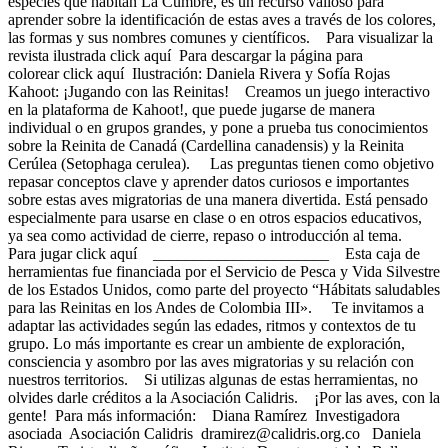
especies que habitan La Cumbre, es un recurso valioso para
aprender sobre la identificación de estas aves a través de los colores,
las formas y sus nombres comunes y científicos. Para visualizar la
revista ilustrada click aquí Para descargar la página para
colorear click aquí Ilustración: Daniela Rivera y Sofía Rojas
Kahoot: ¡Jugando con las Reinitas! Creamos un juego interactivo
en la plataforma de Kahoot!, que puede jugarse de manera
individual o en grupos grandes, y pone a prueba tus conocimientos
sobre la Reinita de Canadá (Cardellina canadensis) y la Reinita
Cerúlea (Setophaga cerulea). Las preguntas tienen como objetivo
repasar conceptos clave y aprender datos curiosos e importantes
sobre estas aves migratorias de una manera divertida. Está pensado
especialmente para usarse en clase o en otros espacios educativos,
ya sea como actividad de cierre, repaso o introducción al tema.
Para jugar click aquí ______________________ Esta caja de
herramientas fue financiada por el Servicio de Pesca y Vida Silvestre
de los Estados Unidos, como parte del proyecto “Hábitats saludables
para las Reinitas en los Andes de Colombia III». Te invitamos a
adaptar las actividades según las edades, ritmos y contextos de tu
grupo. Lo más importante es crear un ambiente de exploración,
consciencia y asombro por las aves migratorias y su relación con
nuestros territorios. Si utilizas algunas de estas herramientas, no
olvides darle créditos a la Asociación Calidris. ¡Por las aves, con la
gente! Para más información: Diana Ramírez Investigadora
asociada Asociación Calidris dramirez@calidris.org.co Daniela