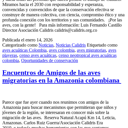
Miramos hacia el 2030 con responsabilidad y esperanza,
convencidas y convencidos de que la conservación efectiva se
construye de manera colectiva, con ciencia, compromiso ético y una
profunda conexión con los territorios y sus comunidades. ¡Por las
aves, con la gente! Para más información: Luis Fernando Castillo
Director Asociación Calidris calidris@calidris.org.co
Publicada el
enero 14, 2026
Categorizado como
Noticias
,
Noticias Calidris
Etiquetado como
aves acuáticas Colombia
,
aves colombia
,
aves migratorias
,
aves
playeras
,
censo aves acuáticas
,
censo neotropical aves acuáticas
colombia
,
Oportunidades de conservación
Encuentros de Amigos de las aves
migratorias en la Amazonia colombiana
Parece que fue ayer cuando nos reunimos con amigos de la
Amazonia para buscar mecanismos que permitieran que niños y
jóvenes de la región, se interesaran en conocer más sobre la
migración de las aves. Reserva Natural Acapú Km 14, Leticia,
Amazonas. Carlos Ruiz Guerra/Asociación Calidris Era
2019, y todavía muchas herramientas con las que contamos