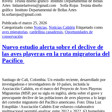
Rivera Tesista diseño gráfico Instituto Departamental de Bellas
Artes hidanielarivera@gmail.com Sofía Rojas Tesista diseño
gráfico Instituto Departamental de Bellas Artes
hi.sofiarojas@gmail.com
Publicada el
marzo 25, 2026
Categorizado como
Noticias
,
Noticias Calidris
Etiquetado como
aves migratorias
,
cardellina canadensis
,
Oportunidades de
conservación
Nuevo estudio alerta sobre el declive de
las aves playeras en la ruta migratoria del
Pacífico
Santiago de Cali, Colombia. Un estudio reciente, desarrollado por
investigadoras e investigadores de 10 países, incluida la
Asociación Calidris, en el marco del Proyecto de Aves Playeras
Migratorias (MSP, por su sigla en inglés), alerta sobre el grave y
preocupante declive de las poblaciones de aves playeras a lo largo
del corredor migratorio del Pacífico americano. Foto: Dina Luz
Estupiñán / Asociación Calidris Este esfuerzo colaborativo
multinacional permitió analizar, entre 2012 y 2022, 63 humedales