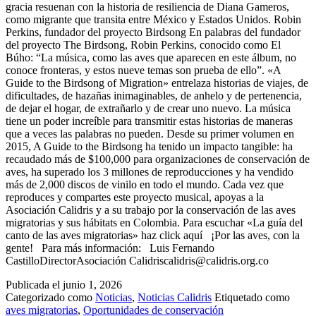
gracia resuenan con la historia de resiliencia de Diana Gameros,
como migrante que transita entre México y Estados Unidos. Robin
Perkins, fundador del proyecto Birdsong En palabras del fundador
del proyecto The Birdsong, Robin Perkins, conocido como El
Búho: “La música, como las aves que aparecen en este álbum, no
conoce fronteras, y estos nueve temas son prueba de ello”. «A
Guide to the Birdsong of Migration» entrelaza historias de viajes, de
dificultades, de hazañas inimaginables, de anhelo y de pertenencia,
de dejar el hogar, de extrañarlo y de crear uno nuevo. La música
tiene un poder increíble para transmitir estas historias de maneras
que a veces las palabras no pueden. Desde su primer volumen en
2015, A Guide to the Birdsong ha tenido un impacto tangible: ha
recaudado más de $100,000 para organizaciones de conservación de
aves, ha superado los 3 millones de reproducciones y ha vendido
más de 2,000 discos de vinilo en todo el mundo. Cada vez que
reproduces y compartes este proyecto musical, apoyas a la
Asociación Calidris y a su trabajo por la conservación de las aves
migratorias y sus hábitats en Colombia. Para escuchar «La guía del
canto de las aves migratorias» haz click aquí ¡Por las aves, con la
gente! Para más información: Luis Fernando
CastilloDirectorAsociación Calidriscalidris@calidris.org.co
Publicada el
junio 1, 2026
Categorizado como
Noticias
,
Noticias Calidris
Etiquetado como
aves migratorias
,
Oportunidades de conservación