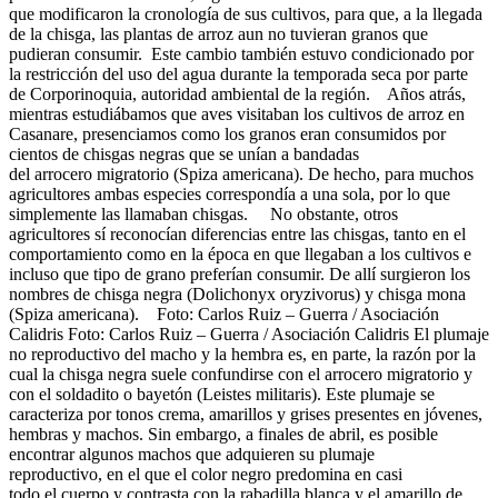
que modificaron la cronología de sus cultivos, para que, a la llegada
de la chisga, las plantas de arroz aun no tuvieran granos que
pudieran consumir. Este cambio también estuvo condicionado por
la restricción del uso del agua durante la temporada seca por parte
de Corporinoquia, autoridad ambiental de la región. Años atrás,
mientras estudiábamos que aves visitaban los cultivos de arroz en
Casanare, presenciamos como los granos eran consumidos por
cientos de chisgas negras que se unían a bandadas
del arrocero migratorio (Spiza americana). De hecho, para muchos
agricultores ambas especies correspondía a una sola, por lo que
simplemente las llamaban chisgas. No obstante, otros
agricultores sí reconocían diferencias entre las chisgas, tanto en el
comportamiento como en la época en que llegaban a los cultivos e
incluso que tipo de grano preferían consumir. De allí surgieron los
nombres de chisga negra (Dolichonyx oryzivorus) y chisga mona
(Spiza americana). Foto: Carlos Ruiz – Guerra / Asociación
Calidris Foto: Carlos Ruiz – Guerra / Asociación Calidris El plumaje
no reproductivo del macho y la hembra es, en parte, la razón por la
cual la chisga negra suele confundirse con el arrocero migratorio y
con el soldadito o bayetón (Leistes militaris). Este plumaje se
caracteriza por tonos crema, amarillos y grises presentes en jóvenes,
hembras y machos. Sin embargo, a finales de abril, es posible
encontrar algunos machos que adquieren su plumaje
reproductivo, en el que el color negro predomina en casi
todo el cuerpo y contrasta con la rabadilla blanca y el amarillo de