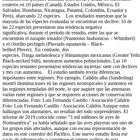
costeros en 10 países (Canadá, Estados Unidos, México, El
Salvador, Honduras, Nicaragua, Panamá, Colombia, Ecuador y
Perú), abarcando 22 especies. Los resultados muestran que la
mayoría de las especies evaluadas se encuentran en declive: 10 de
las 22 especies presentaron una tendencia negativa
significativa, durante el periodo de estudio, entre las que se
encuentran el zarapito trinador (Numenius hudsonicus – Whimbrel)
y el chorlito pechigrís (Pluvialis squatarola – Black-
bellied Plover). En contraste, dos
especies, Tringa melanoleuca y Himantopus mexicanus (Greater Yell
Black-necked Stilt), mostraron aumentos poblacionales. Las 10
especies restantes presentaron tendencias inciertas: siete con declives
y tres con aumentos. El estudio también revela diferencias
importantes entre regiones. Por ejemplo, Calidris alba (Sanderling)
mostró disminuciones en las regiones neotropicales y aumentos en
las regiones templadas del norte, lo que sugiere que las amenazas
varían entre regiones y que se requieren acciones de conservación
diferenciadas. Foto: Luis Fernando Castillo / Asociación Calidris
Foto: Luis Fernando Castillo / Asociación Calidris Aunque estos
hallazgos son alarmantes, no resultan del todo sorprendentes. El
informe de 2019 conocido como “3 mil millones de aves de
Norteamérica” ya había señalado que las aves playeras son uno de
los grupos más afectados, aunque con escasa representación de
datos en este corredor del Pacífico. Este nuevo estudio llena ese
vacío de información y constituye el primer análisis de esta