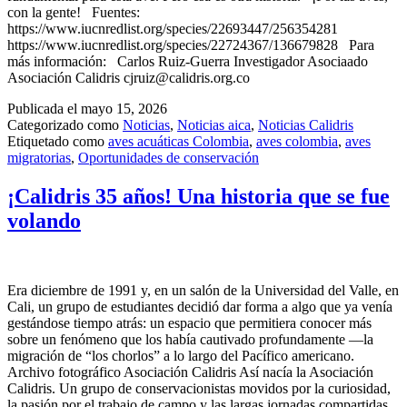
con la gente! Fuentes:
https://www.iucnredlist.org/species/22693447/256354281
https://www.iucnredlist.org/species/22724367/136679828 Para
más información: Carlos Ruiz-Guerra Investigador Asociaado
Asociación Calidris cjruiz@calidris.org.co
Publicada el
mayo 15, 2026
Categorizado como
Noticias
,
Noticias aica
,
Noticias Calidris
Etiquetado como
aves acuáticas Colombia
,
aves colombia
,
aves
migratorias
,
Oportunidades de conservación
¡Calidris 35 años! Una historia que se fue
volando
Era diciembre de 1991 y, en un salón de la Universidad del Valle, en
Cali, un grupo de estudiantes decidió dar forma a algo que ya venía
gestándose tiempo atrás: un espacio que permitiera conocer más
sobre un fenómeno que los había cautivado profundamente —la
migración de “los chorlos” a lo largo del Pacífico americano.
Archivo fotográfico Asociación Calidris Así nacía la Asociación
Calidris. Un grupo de conservacionistas movidos por la curiosidad,
la pasión por el trabajo de campo y las largas jornadas compartidas,