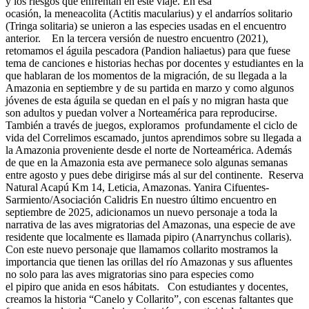
y los riesgos que enfrentan en este viaje. En esa
ocasión, la meneacolita (Actitis macularius) y el andarríos solitario
(Tringa solitaria) se unieron a las especies usadas en el encuentro
anterior. En la tercera versión de nuestro encuentro (2021),
retomamos el águila pescadora (Pandion haliaetus) para que fuese
tema de canciones e historias hechas por docentes y estudiantes en la
que hablaran de los momentos de la migración, de su llegada a la
Amazonia en septiembre y de su partida en marzo y como algunos
jóvenes de esta águila se quedan en el país y no migran hasta que
son adultos y puedan volver a Norteamérica para reproducirse.
También a través de juegos, exploramos profundamente el ciclo de
vida del Correlimos escamado, juntos aprendimos sobre su llegada a
la Amazonia proveniente desde el norte de Norteamérica. Además
de que en la Amazonia esta ave permanece solo algunas semanas
entre agosto y pues debe dirigirse más al sur del continente. Reserva
Natural Acapú Km 14, Leticia, Amazonas. Yanira Cifuentes-
Sarmiento/Asociación Calidris En nuestro último encuentro en
septiembre de 2025, adicionamos un nuevo personaje a toda la
narrativa de las aves migratorias del Amazonas, una especie de ave
residente que localmente es llamada pipiro (Anarrynchus collaris).
Con este nuevo personaje que llamamos collarito mostramos la
importancia que tienen las orillas del río Amazonas y sus afluentes
no solo para las aves migratorias sino para especies como
el pipiro que anida en esos hábitats. Con estudiantes y docentes,
creamos la historia “Canelo y Collarito”, con escenas faltantes que