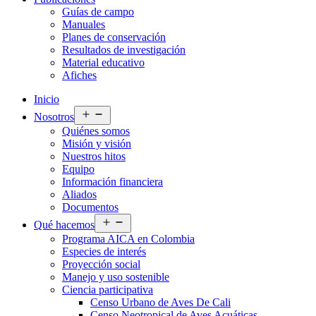
Guías de campo
Manuales
Planes de conservación
Resultados de investigación
Material educativo
Afiches
Inicio
Abrir
Nosotros
el
Quiénes somos
menú
Misión y visión
Nuestros hitos
Equipo
Información financiera
Aliados
Documentos
Abrir
Qué hacemos
el
Programa AICA en Colombia
menú
Especies de interés
Proyección social
Manejo y uso sostenible
Ciencia participativa
Censo Urbano de Aves De Cali
Censo Neotropical de Aves Acuáticas