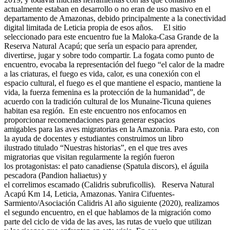
actualmente estaban en desarrollo o no eran de uso masivo en el
departamento de Amazonas, debido principalmente a la conectividad
digital limitada de Leticia propia de esos años. El sitio
seleccionado para este encuentro fue la Maloka-Casa Grande de la
Reserva Natural Acapú; que sería un espacio para aprender,
divertirse, jugar y sobre todo compartir. La fogata como punto de
encuentro, evocaba la representación del fuego “el calor de la madre
a las criaturas, el fuego es vida, calor, es una conexión con el
espacio cultural, el fuego es el que mantiene el espacio, mantiene la
vida, la fuerza femenina es la protección de la humanidad”, de
acuerdo con la tradición cultural de los Munaine-Ticuna quienes
habitan esa región. En este encuentro nos enfocamos en
proporcionar recomendaciones para generar espacios
amigables para las aves migratorias en la Amazonia. Para esto, con
la ayuda de docentes y estudiantes construimos un libro
ilustrado titulado “Nuestras historias”, en el que tres aves
migratorias que visitan regularmente la región fueron
los protagonistas: el pato canadiense (Spatula discors), el águila
pescadora (Pandion haliaetus) y
el correlimos escamado (Calidris subruficollis). Reserva Natural
Acapú Km 14, Leticia, Amazonas. Yanira Cifuentes-
Sarmiento/Asociación Calidris Al año siguiente (2020), realizamos
el segundo encuentro, en el que hablamos de la migración como
parte del ciclo de vida de las aves, las rutas de vuelo que utilizan