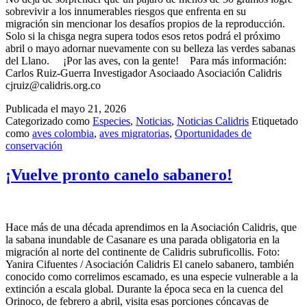
sobrevivir a los innumerables riesgos que enfrenta en su
migración sin mencionar los desafíos propios de la reproducción.
Solo si la chisga negra supera todos esos retos podrá el próximo
abril o mayo adornar nuevamente con su belleza las verdes sabanas
del Llano. ¡Por las aves, con la gente! Para más información:
Carlos Ruiz-Guerra Investigador Asociaado Asociación Calidris
cjruiz@calidris.org.co
Publicada el
mayo 21, 2026
Categorizado como
Especies
,
Noticias
,
Noticias Calidris
Etiquetado
como
aves colombia
,
aves migratorias
,
Oportunidades de
conservación
¡Vuelve pronto canelo sabanero!
Hace más de una década aprendimos en la Asociación Calidris, que
la sabana inundable de Casanare es una parada obligatoria en la
migración al norte del continente de Calidris subruficollis. Foto:
Yanira Cifuentes / Asociación Calidris El canelo sabanero, también
conocido como correlimos escamado, es una especie vulnerable a la
extinción a escala global. Durante la época seca en la cuenca del
Orinoco, de febrero a abril, visita esas porciones cóncavas de