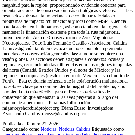
magnitud para la región, proporcionando evidencia concreta para
orientar acciones de conservación más estratégicas y efectivas. Los
resultados subrayan la importancia de continuar y fortalecer
programas de impacto multinacional y local como MSP+ Ciencia
para la acción en Latinoamérica, así como también, la urgencia de
mantener la financiación existente para toda la ruta migratoria,
proveniente del Acta de Conservación de Aves Migratorias
Neotropicales. Foto: Luis Fernando Castillo / Asociación Calidris
La investigación también destaca que no es posible implementar
medidas de conservación generalizadas: aunque se requiere una
visión global, las acciones deben adaptarse a contextos locales y
regionales, reconociendo las diferencias entre las regiones templadas
del norte (Canadá, Estados Unidos y el norte de México) y las
regiones neotropicales (desde el centro de México hasta el norte de
Perú). Esta evidencia refuerza que la colaboración multinacional
no solo es clave para comprender la magnitud del problema, sino
también la vía más efectiva para enfrentar los desafíos de
conservación que amenazan a las aves playeras a lo largo del
continente americano. Para más información:
migratoryshorebirdproject.org Diana Eusse Investigadora
Asociación Calidris deusse@calidris.org.co
Publicada el
febrero 27, 2026
Categorizado como
Noticias
,
Noticias Calidris
Etiquetado como
aves migratorias
,
aves playeras
,
Oportunidades de conservación