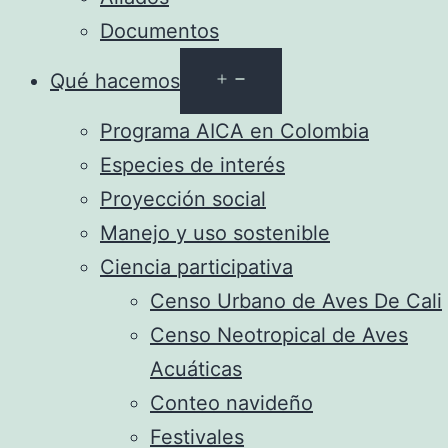
Documentos
Abrir
Qué hacemos
el
Programa AICA en Colombia
menú
Especies de interés
Proyección social
Manejo y uso sostenible
Ciencia participativa
Censo Urbano de Aves De Cali
Censo Neotropical de Aves
Acuáticas
Conteo navideño
Festivales