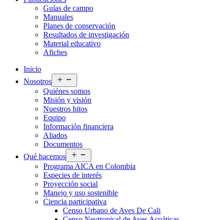
Guías de campo
Manuales
Planes de conservación
Resultados de investigación
Material educativo
Afiches
Inicio
Abrir
Nosotros
el
Quiénes somos
menú
Misión y visión
Nuestros hitos
Equipo
Información financiera
Aliados
Documentos
Abrir
Qué hacemos
el
Programa AICA en Colombia
menú
Especies de interés
Proyección social
Manejo y uso sostenible
Ciencia participativa
Censo Urbano de Aves De Cali
Censo Neotropical de Aves Acuáticas