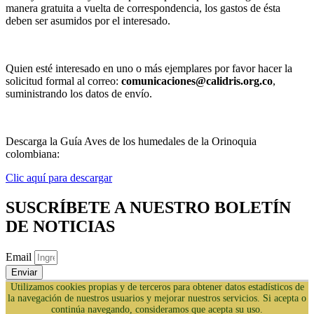
manera gratuita a vuelta de correspondencia, los gastos de ésta
deben ser asumidos por el interesado.
Quien esté interesado en uno o más ejemplares por favor hacer la
solicitud formal al correo:
comunicaciones@calidris.org.co
,
suministrando los datos de envío.
Descarga la Guía Aves de los humedales de la Orinoquia
colombiana:
Clic aquí para descargar
SUSCRÍBETE A NUESTRO BOLETÍN
DE NOTICIAS
Email
Enviar
Utilizamos cookies propias y de terceros para obtener datos estadísticos de
la navegación de nuestros usuarios y mejorar nuestros servicios. Si acepta o
continúa navegando, consideramos que acepta su uso.