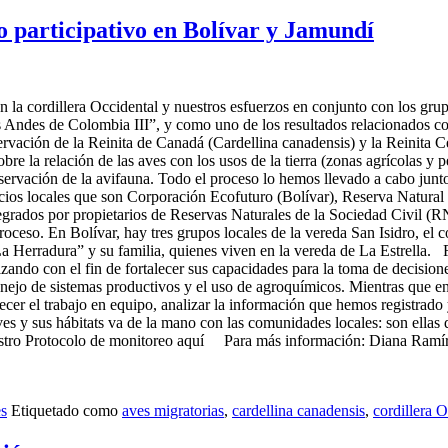
o participativo en Bolívar y Jamundí
n la cordillera Occidental y nuestros esfuerzos en conjunto con los gru
os Andes de Colombia III”, y como uno de los resultados relacionados c
ervación de la Reinita de Canadá (Cardellina canadensis) y la Reinita C
e la relación de las aves con los usos de la tierra (zonas agrícolas y
nservación de la avifauna. Todo el proceso lo hemos llevado a cabo junt
cios locales que son Corporación Ecofuturo (Bolívar), Reserva Natura
tegrados por propietarios de Reservas Naturales de la Sociedad Civil (R
 proceso. En Bolívar, hay tres grupos locales de la vereda San Isidro, e
 Herradura” y su familia, quienes viven en la vereda de La Estrella. 
ndo con el fin de fortalecer sus capacidades para la toma de decisiones
nejo de sistemas productivos y el uso de agroquímicos. Mientras que e
ecer el trabajo en equipo, analizar la información que hemos registrado
ves y sus hábitats va de la mano con las comunidades locales: son ellas 
nuestro Protocolo de monitoreo aquí Para más información: Diana Ramí
es
Etiquetado como
aves migratorias
,
cardellina canadensis
,
cordillera O