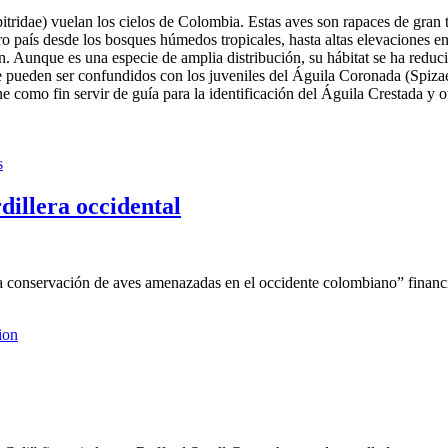
pitridae) vuelan los cielos de Colombia. Estas aves son rapaces de gran
ro país desde los bosques húmedos tropicales, hasta altas elevaciones 
ón. Aunque es una especie de amplia distribución, su hábitat se ha red
ie pueden ser confundidos con los juveniles del Águila Coronada (Spizae
 como fin servir de guía para la identificación del Águila Crestada y otr
s
rdillera occidental
o la conservación de aves amenazadas en el occidente colombiano” fin
ion