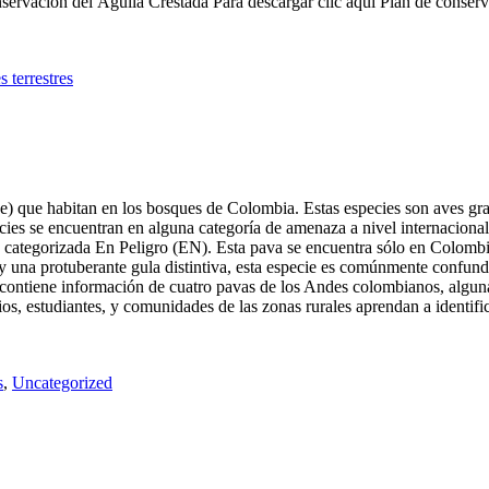
servación del Águila Crestada Para descargar clic aquí Plan de conserv
 terrestres
e) que habitan en los bosques de Colombia. Estas especies son aves gra
cies se encuentran en alguna categoría de amenaza a nivel internacional
categorizada En Peligro (EN). Esta pava se encuentra sólo en Colombia
o y una protuberante gula distintiva, esta especie es comúnmente confu
contiene información de cuatro pavas de los Andes colombianos, alguna
ios, estudiantes, y comunidades de las zonas rurales aprendan a identifi
s
,
Uncategorized