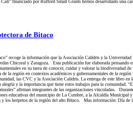
Cali” financiado por Rufford Small Grants hemos desarrollado una carti
otectora de Bitaco
o” recoge la información que la Asociación Calidris y la Universidad del
veredas Chicoral y Zaragoza. Esta publicación fue elaborada pensando e
mentales en su tarea de conocer, cuidar y valorar la biodiversidad de l
de la región en contextos académicos y gubernamentales de la región y 
nidad, las CVC y la Asociación Calidris. La entrega de este libro en la
 alegría y la importancia que tiene estos trabajos para la comunidad. “E
aturales” afirman integrantes de las organizaciones vinculadas. Durante 
ciones educativas del municipio de La Cumbre, a la Alcaldía Municipal y 
s y los herpetos de la región del alto Bitaco. Mas información: Día de 