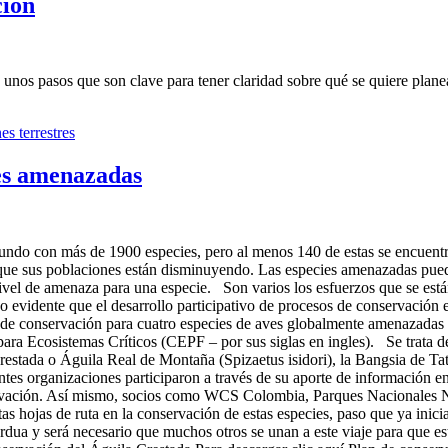
ción
unos pasos que son clave para tener claridad sobre qué se quiere planea
es terrestres
ves amenazadas
 mundo con más de 1900 especies, pero al menos 140 de estas se encue
 que sus poblaciones están disminuyendo. Las especies amenazadas pue
ivel de amenaza para una especie. Son varios los esfuerzos que se está
 evidente que el desarrollo participativo de procesos de conservación 
s de conservación para cuatro especies de aves globalmente amenazadas
ra Ecosistemas Críticos (CEPF – por sus siglas en ingles). Se trata de
restada o Águila Real de Montaña (Spizaetus isidori), la Bangsia de 
tes organizaciones participaron a través de su aporte de información en 
rvación. Así mismo, socios como WCS Colombia, Parques Nacionales N
tas hojas de ruta en la conservación de estas especies, paso que ya ini
ardua y será necesario que muchos otros se unan a este viaje para que 