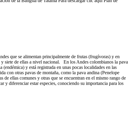
ación de la Bangsia de Tatamá Para descargar clic aquí Plan de
ndes que se alimentan principalmente de frutas (frugívoras) y en
 y siete de ellas a nivel nacional. En los Andes colombianos la pava
 (endémica) y está registrada en unas pocas localidades en las
ndida con otras pavas de montaña, como la pava andina (Penelope
s de ellas comunes y otras que se encuentran en el mismo rango de
car y diferenciar estar especies, conociendo su importancia para los