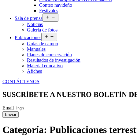
Conteo navideño
Festivales
Abrir
Sala de prensa
el
Noticias
menú
Galeria de fotos
Abrir
Publicaciones
el
Guías de campo
menú
Manuales
Planes de conservación
Resultados de investigación
Material educativo
Afiches
CONTÁCTENOS
SUSCRÍBETE A NUESTRO BOLETÍN D
Email
Enviar
Categoría:
Publicaciones terrest