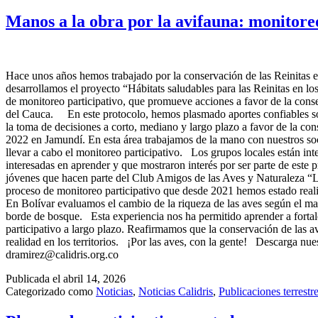
Manos a la obra por la avifauna: monitore
Hace unos años hemos trabajado por la conservación de las Reinitas e
desarrollamos el proyecto “Hábitats saludables para las Reinitas en l
de monitoreo participativo, que promueve acciones a favor de la cons
del Cauca. En este protocolo, hemos plasmado aportes confiables sobr
la toma de decisiones a corto, mediano y largo plazo a favor de la co
2022 en Jamundí. En esta área trabajamos de la mano con nuestros so
llevar a cabo el monitoreo participativo. Los grupos locales están in
interesadas en aprender y que mostraron interés por ser parte de este
jóvenes que hacen parte del Club Amigos de las Aves y Naturaleza “La
proceso de monitoreo participativo que desde 2021 hemos estado realiza
En Bolívar evaluamos el cambio de la riqueza de las aves según el ma
borde de bosque. Esta experiencia nos ha permitido aprender a fortal
participativo a largo plazo. Reafirmamos que la conservación de las a
realidad en los territorios. ¡Por las aves, con la gente! Descarga 
dramirez@calidris.org.co
Publicada el
abril 14, 2026
Categorizado como
Noticias
,
Noticias Calidris
,
Publicaciones terrestr