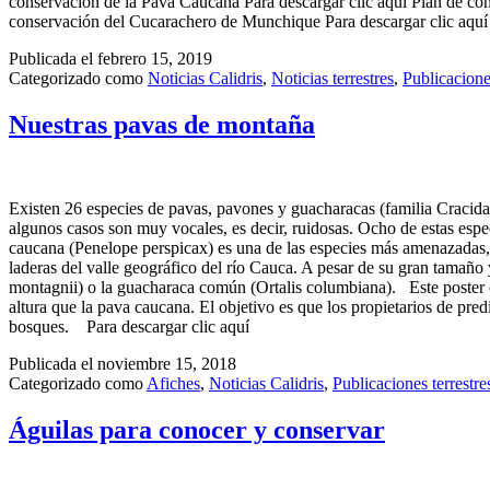
conservación de la Pava Caucana Para descargar clic aquí Plan de con
conservación del Cucarachero de Munchique Para descargar clic aquí
Publicada el
febrero 15, 2019
Categorizado como
Noticias Calidris
,
Noticias terrestres
,
Publicaciones
Nuestras pavas de montaña
Existen 26 especies de pavas, pavones y guacharacas (familia Cracida
algunos casos son muy vocales, es decir, ruidosas. Ocho de estas espe
caucana (Penelope perspicax) es una de las especies más amenazadas, 
laderas del valle geográfico del río Cauca. A pesar de su gran tamañ
montagnii) o la guacharaca común (Ortalis columbiana). Este poster 
altura que la pava caucana. El objetivo es que los propietarios de pred
bosques. Para descargar clic aquí
Publicada el
noviembre 15, 2018
Categorizado como
Afiches
,
Noticias Calidris
,
Publicaciones terrestre
Águilas para conocer y conservar