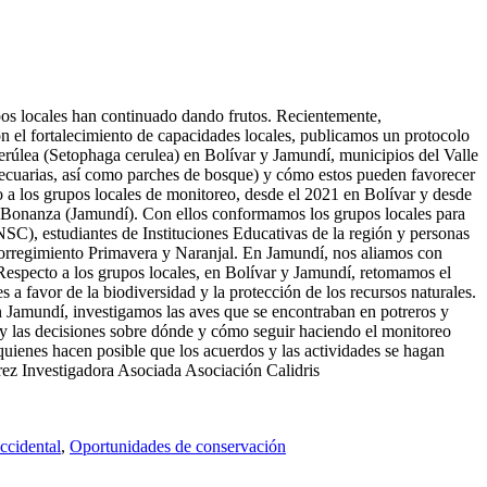
pos locales han continuado dando frutos. Recientemente,
on el fortalecimiento de capacidades locales, publicamos un protocolo
erúlea (Setophaga cerulea) en Bolívar y Jamundí, municipios del Valle
 pecuarias, así como parches de bosque) y cómo estos pueden favorecer
o a los grupos locales de monitoreo, desde el 2021 en Bolívar y desde
l Bonanza (Jamundí). Con ellos conformamos los grupos locales para
NSC), estudiantes de Instituciones Educativas de la región y personas
l corregimiento Primavera y Naranjal. En Jamundí, nos aliamos con
Respecto a los grupos locales, en Bolívar y Jamundí, retomamos el
 a favor de la biodiversidad y la protección de los recursos naturales.
n Jamundí, investigamos las aves que se encontraban en potreros y
 y las decisiones sobre dónde y cómo seguir haciendo el monitoreo
quienes hacen posible que los acuerdos y las actividades se hagan
rez Investigadora Asociada Asociación Calidris
ccidental
,
Oportunidades de conservación