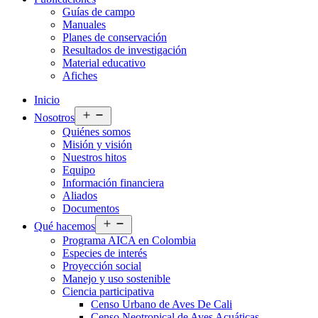
Guías de campo
Manuales
Planes de conservación
Resultados de investigación
Material educativo
Afiches
Inicio
Abrir
Nosotros
el
Quiénes somos
menú
Misión y visión
Nuestros hitos
Equipo
Información financiera
Aliados
Documentos
Abrir
Qué hacemos
el
Programa AICA en Colombia
menú
Especies de interés
Proyección social
Manejo y uso sostenible
Ciencia participativa
Censo Urbano de Aves De Cali
Censo Neotropical de Aves Acuáticas