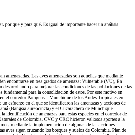
r, por qué y para qué. Es igual de importante hacer un análisis
ntran amenazadas. Las aves amenazadas son aquellas que mediante
den encontrarse en tres grados de amenaza: Vulnerable (VU), En
n desarrollando para mejorar las condiciones de las poblaciones de las
es fundamental para la consolidación de estos. Por este motivo en
 en el corredor Paraguas – Munchique de los Andes Tropicales en
 un esfuerzo en el que se identificaron las amenazas y acciones de
Tatamá (Bangsia aureocincta) y el Cucarachero de Munchique
la identificación de amenazas para estas especies en el corredor de
aturales de Colombia, CVC y CRC hicieron valiosos aportes a la
ciamos, mediante la implementación de algunas de las acciones
estas aves sigan cruzando los bosques y suelos de Colombia. Plan de