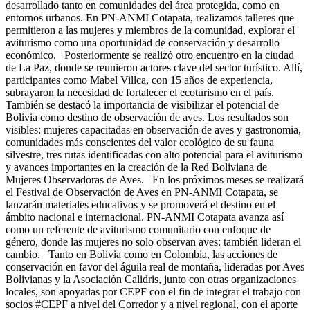
desarrollado tanto en comunidades del área protegida, como en
entornos urbanos. En PN-ANMI Cotapata, realizamos talleres que
permitieron a las mujeres y miembros de la comunidad, explorar el
aviturismo como una oportunidad de conservación y desarrollo
económico. Posteriormente se realizó otro encuentro en la ciudad
de La Paz, donde se reunieron actores clave del sector turístico. Allí,
participantes como Mabel Villca, con 15 años de experiencia,
subrayaron la necesidad de fortalecer el ecoturismo en el país.
También se destacó la importancia de visibilizar el potencial de
Bolivia como destino de observación de aves. Los resultados son
visibles: mujeres capacitadas en observación de aves y gastronomia,
comunidades más conscientes del valor ecológico de su fauna
silvestre, tres rutas identificadas con alto potencial para el aviturismo
y avances importantes en la creación de la Red Boliviana de
Mujeres Observadoras de Aves. En los próximos meses se realizará
el Festival de Observación de Aves en PN-ANMI Cotapata, se
lanzarán materiales educativos y se promoverá el destino en el
ámbito nacional e internacional. PN-ANMI Cotapata avanza así
como un referente de aviturismo comunitario con enfoque de
género, donde las mujeres no solo observan aves: también lideran el
cambio. Tanto en Bolivia como en Colombia, las acciones de
conservación en favor del águila real de montaña, lideradas por Aves
Bolivianas y la Asociación Calidris, junto con otras organizaciones
locales, son apoyadas por CEPF con el fin de integrar el trabajo con
socios #CEPF a nivel del Corredor y a nivel regional, con el aporte