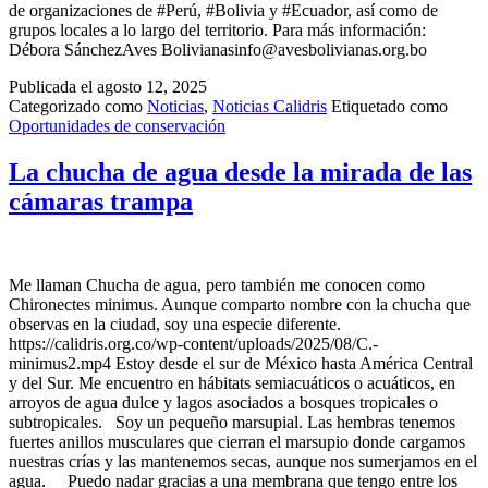
de organizaciones de #Perú, #Bolivia y #Ecuador, así como de
grupos locales a lo largo del territorio. Para más información:
Débora SánchezAves Bolivianasinfo@avesbolivianas.org.bo
Publicada el
agosto 12, 2025
Categorizado como
Noticias
,
Noticias Calidris
Etiquetado como
Oportunidades de conservación
La chucha de agua desde la mirada de las
cámaras trampa
Me llaman Chucha de agua, pero también me conocen como
Chironectes minimus. Aunque comparto nombre con la chucha que
observas en la ciudad, soy una especie diferente.
https://calidris.org.co/wp-content/uploads/2025/08/C.-
minimus2.mp4 Estoy desde el sur de México hasta América Central
y del Sur. Me encuentro en hábitats semiacuáticos o acuáticos, en
arroyos de agua dulce y lagos asociados a bosques tropicales o
subtropicales. Soy un pequeño marsupial. Las hembras tenemos
fuertes anillos musculares que cierran el marsupio donde cargamos
nuestras crías y las mantenemos secas, aunque nos sumerjamos en el
agua. Puedo nadar gracias a una membrana que tengo entre los