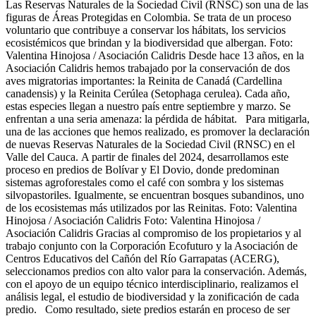
Las Reservas Naturales de la Sociedad Civil (RNSC) son una de las
figuras de Áreas Protegidas en Colombia. Se trata de un proceso
voluntario que contribuye a conservar los hábitats, los servicios
ecosistémicos que brindan y la biodiversidad que albergan. Foto:
Valentina Hinojosa / Asociación Calidris Desde hace 13 años, en la
Asociación Calidris hemos trabajado por la conservación de dos
aves migratorias importantes: la Reinita de Canadá (Cardellina
canadensis) y la Reinita Cerúlea (Setophaga cerulea). Cada año,
estas especies llegan a nuestro país entre septiembre y marzo. Se
enfrentan a una seria amenaza: la pérdida de hábitat. Para mitigarla,
una de las acciones que hemos realizado, es promover la declaración
de nuevas Reservas Naturales de la Sociedad Civil (RNSC) en el
Valle del Cauca. A partir de finales del 2024, desarrollamos este
proceso en predios de Bolívar y El Dovio, donde predominan
sistemas agroforestales como el café con sombra y los sistemas
silvopastoriles. Igualmente, se encuentran bosques subandinos, uno
de los ecosistemas más utilizados por las Reinitas. Foto: Valentina
Hinojosa / Asociación Calidris Foto: Valentina Hinojosa /
Asociación Calidris Gracias al compromiso de los propietarios y al
trabajo conjunto con la Corporación Ecofuturo y la Asociación de
Centros Educativos del Cañón del Río Garrapatas (ACERG),
seleccionamos predios con alto valor para la conservación. Además,
con el apoyo de un equipo técnico interdisciplinario, realizamos el
análisis legal, el estudio de biodiversidad y la zonificación de cada
predio. Como resultado, siete predios estarán en proceso de ser