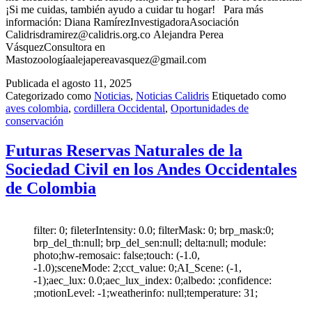
¡Si me cuidas, también ayudo a cuidar tu hogar! Para más
información: Diana RamírezInvestigadoraAsociación
Calidrisdramirez@calidris.org.co Alejandra Perea
VásquezConsultora en
Mastozoologíaalejapereavasquez@gmail.com
Publicada el
agosto 11, 2025
Categorizado como
Noticias
,
Noticias Calidris
Etiquetado como
aves colombia
,
cordillera Occidental
,
Oportunidades de
conservación
Futuras Reservas Naturales de la
Sociedad Civil en los Andes Occidentales
de Colombia
filter: 0; fileterIntensity: 0.0; filterMask: 0; brp_mask:0;
brp_del_th:null; brp_del_sen:null; delta:null; module:
photo;hw-remosaic: false;touch: (-1.0,
-1.0);sceneMode: 2;cct_value: 0;AI_Scene: (-1,
-1);aec_lux: 0.0;aec_lux_index: 0;albedo: ;confidence:
;motionLevel: -1;weatherinfo: null;temperature: 31;