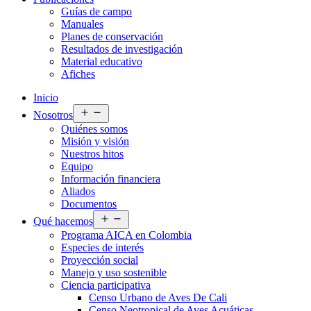
Guías de campo
Manuales
Planes de conservación
Resultados de investigación
Material educativo
Afiches
Inicio
Abrir
Nosotros
el
Quiénes somos
menú
Misión y visión
Nuestros hitos
Equipo
Información financiera
Aliados
Documentos
Abrir
Qué hacemos
el
Programa AICA en Colombia
menú
Especies de interés
Proyección social
Manejo y uso sostenible
Ciencia participativa
Censo Urbano de Aves De Cali
Censo Neotropical de Aves Acuáticas