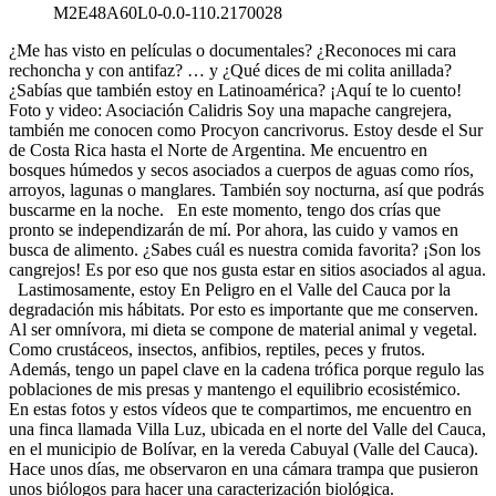
M2E48A60L0-0.0-110.2170028
¿Me has visto en películas o documentales? ¿Reconoces mi cara
rechoncha y con antifaz? … y ¿Qué dices de mi colita anillada?
¿Sabías que también estoy en Latinoamérica? ¡Aquí te lo cuento!
Foto y video: Asociación Calidris Soy una mapache cangrejera,
también me conocen como Procyon cancrivorus. Estoy desde el Sur
de Costa Rica hasta el Norte de Argentina. Me encuentro en
bosques húmedos y secos asociados a cuerpos de aguas como ríos,
arroyos, lagunas o manglares. También soy nocturna, así que podrás
buscarme en la noche. En este momento, tengo dos crías que
pronto se independizarán de mí. Por ahora, las cuido y vamos en
busca de alimento. ¿Sabes cuál es nuestra comida favorita? ¡Son los
cangrejos! Es por eso que nos gusta estar en sitios asociados al agua.
Lastimosamente, estoy En Peligro en el Valle del Cauca por la
degradación mis hábitats. Por esto es importante que me conserven.
Al ser omnívora, mi dieta se compone de material animal y vegetal.
Como crustáceos, insectos, anfibios, reptiles, peces y frutos.
Además, tengo un papel clave en la cadena trófica porque regulo las
poblaciones de mis presas y mantengo el equilibrio ecosistémico.
En estas fotos y estos vídeos que te compartimos, me encuentro en
una finca llamada Villa Luz, ubicada en el norte del Valle del Cauca,
en el municipio de Bolívar, en la vereda Cabuyal (Valle del Cauca).
Hace unos días, me observaron en una cámara trampa que pusieron
unos biólogos para hacer una caracterización biológica.