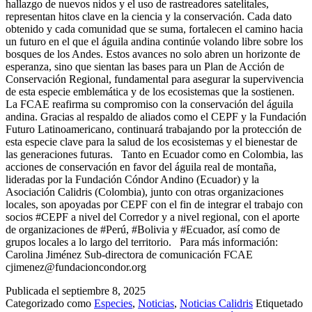
hallazgo de nuevos nidos y el uso de rastreadores satelitales,
representan hitos clave en la ciencia y la conservación. Cada dato
obtenido y cada comunidad que se suma, fortalecen el camino hacia
un futuro en el que el águila andina continúe volando libre sobre los
bosques de los Andes. Estos avances no solo abren un horizonte de
esperanza, sino que sientan las bases para un Plan de Acción de
Conservación Regional, fundamental para asegurar la supervivencia
de esta especie emblemática y de los ecosistemas que la sostienen.
La FCAE reafirma su compromiso con la conservación del águila
andina. Gracias al respaldo de aliados como el CEPF y la Fundación
Futuro Latinoamericano, continuará trabajando por la protección de
esta especie clave para la salud de los ecosistemas y el bienestar de
las generaciones futuras. Tanto en Ecuador como en Colombia, las
acciones de conservación en favor del águila real de montaña,
lideradas por la Fundación Cóndor Andino (Ecuador) y la
Asociación Calidris (Colombia), junto con otras organizaciones
locales, son apoyadas por CEPF con el fin de integrar el trabajo con
socios #CEPF a nivel del Corredor y a nivel regional, con el aporte
de organizaciones de #Perú, #Bolivia y #Ecuador, así como de
grupos locales a lo largo del territorio. Para más información:
Carolina Jiménez Sub-directora de comunicación FCAE
cjimenez@fundacioncondor.org
Publicada el
septiembre 8, 2025
Categorizado como
Especies
,
Noticias
,
Noticias Calidris
Etiquetado