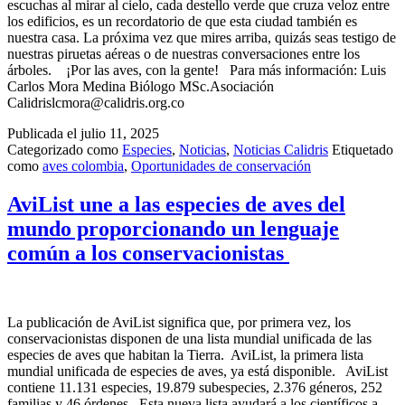
escuchas al mirar al cielo, cada destello verde que cruza veloz entre
los edificios, es un recordatorio de que esta ciudad también es
nuestra casa. La próxima vez que mires arriba, quizás seas testigo de
nuestras piruetas aéreas o de nuestras conversaciones entre los
árboles. ¡Por las aves, con la gente! Para más información: Luis
Carlos Mora Medina Biólogo MSc.Asociación
Calidrislcmora@calidris.org.co
Publicada el
julio 11, 2025
Categorizado como
Especies
,
Noticias
,
Noticias Calidris
Etiquetado
como
aves colombia
,
Oportunidades de conservación
AviList une a las especies de aves del
mundo proporcionando un lenguaje
común a los conservacionistas
La publicación de AviList significa que, por primera vez, los
conservacionistas disponen de una lista mundial unificada de las
especies de aves que habitan la Tierra. AviList, la primera lista
mundial unificada de especies de aves, ya está disponible. AviList
contiene 11.131 especies, 19.879 subespecies, 2.376 géneros, 252
familias y 46 órdenes. Esta nueva lista ayudará a los científicos a