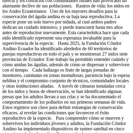
directa y los conflictos con comunidades rurales han provocado un
alarmante declive de sus poblaciones. Rastros de vida: los nidos en
los Andes Ecuatorianos Uno de los mayores desafíos para la
conservación del águila andina es su baja tasa reproductiva. La
especie pone un solo huevo por nidada, al cual ambos padres
dedican un cuidado intensivo, y puede transcurrir hasta tres años
antes de reproducirse nuevamente. Esta característica hace que cada
nido identificado represente una esperanza invaluable para la
supervivencia de la especie. Hasta 2025, la Fundación Cóndor
Andino Ecuador ha identificado alrededor de 60 territorios de
parejas reproductivas en todo el país y se monitorean 27 nidos siete
provincias de Ecuador. Este trabajo ha permitido entender cuándo y
cómo anidan las águilas, además de cómo se dispersan y sobreviven
con el tiempo. Cada hallazgo es fruto de largas jornadas de
monitoreo, caminatas en zonas montañosas, paciencia bajo la espesa
neblina y el compromiso conjunto de técnicos, comunidades locales
y otras instituciones aliadas. A través de cámaras instaladas cerca
de los nidos y horas de observación, se han identificado algunas
presas que los adultos llevan a sus crías y se ha documentado el
comportamiento de los polluelos en sus primeras semanas de vida.
Estos registros son clave para definir estrategias de conservación
eficaces, al revelar las condiciones que favorecen el éxito
reproductivo de la especie. Para comprender cómo se mueven y
sobreviven los individuos jóvenes y adultos, la Fundación Cóndor
Andino ha implementado dispositivos de rastreo satelital en cinco