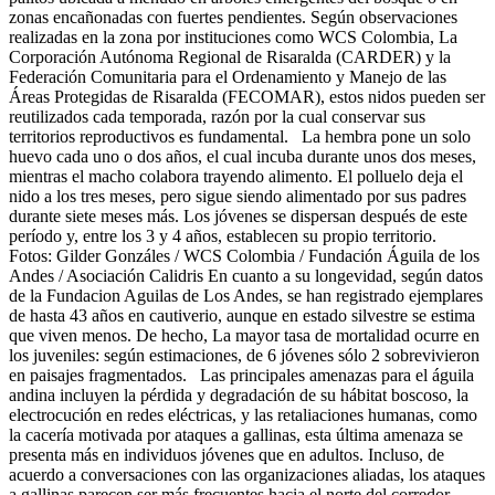
zonas encañonadas con fuertes pendientes. Según observaciones
realizadas en la zona por instituciones como WCS Colombia, La
Corporación Autónoma Regional de Risaralda (CARDER) y la
Federación Comunitaria para el Ordenamiento y Manejo de las
Áreas Protegidas de Risaralda (FECOMAR), estos nidos pueden ser
reutilizados cada temporada, razón por la cual conservar sus
territorios reproductivos es fundamental. La hembra pone un solo
huevo cada uno o dos años, el cual incuba durante unos dos meses,
mientras el macho colabora trayendo alimento. El polluelo deja el
nido a los tres meses, pero sigue siendo alimentado por sus padres
durante siete meses más. Los jóvenes se dispersan después de este
período y, entre los 3 y 4 años, establecen su propio territorio.
Fotos: Gilder Gonzáles / WCS Colombia / Fundación Águila de los
Andes / Asociación Calidris En cuanto a su longevidad, según datos
de la Fundacion Aguilas de Los Andes, se han registrado ejemplares
de hasta 43 años en cautiverio, aunque en estado silvestre se estima
que viven menos. De hecho, La mayor tasa de mortalidad ocurre en
los juveniles: según estimaciones, de 6 jóvenes sólo 2 sobrevivieron
en paisajes fragmentados. Las principales amenazas para el águila
andina incluyen la pérdida y degradación de su hábitat boscoso, la
electrocución en redes eléctricas, y las retaliaciones humanas, como
la cacería motivada por ataques a gallinas, esta última amenaza se
presenta más en individuos jóvenes que en adultos. Incluso, de
acuerdo a conversaciones con las organizaciones aliadas, los ataques
a gallinas parecen ser más frecuentes hacia el norte del corredor