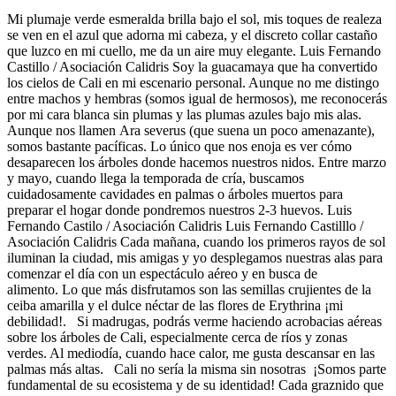
Mi plumaje verde esmeralda brilla bajo el sol, mis toques de realeza
se ven en el azul que adorna mi cabeza, y el discreto collar castaño
que luzco en mi cuello, me da un aire muy elegante. Luis Fernando
Castillo / Asociación Calidris Soy la guacamaya que ha convertido
los cielos de Cali en mi escenario personal. Aunque no me distingo
entre machos y hembras (somos igual de hermosos), me reconocerás
por mi cara blanca sin plumas y las plumas azules bajo mis alas.
Aunque nos llamen Ara severus (que suena un poco amenazante),
somos bastante pacíficas. Lo único que nos enoja es ver cómo
desaparecen los árboles donde hacemos nuestros nidos. Entre marzo
y mayo, cuando llega la temporada de cría, buscamos
cuidadosamente cavidades en palmas o árboles muertos para
preparar el hogar donde pondremos nuestros 2-3 huevos. Luis
Fernando Castilo / Asociación Calidris Luis Fernando Castilllo /
Asociación Calidris Cada mañana, cuando los primeros rayos de sol
iluminan la ciudad, mis amigas y yo desplegamos nuestras alas para
comenzar el día con un espectáculo aéreo y en busca de
alimento. Lo que más disfrutamos son las semillas crujientes de la
ceiba amarilla y el dulce néctar de las flores de Erythrina ¡mi
debilidad!. Si madrugas, podrás verme haciendo acrobacias aéreas
sobre los árboles de Cali, especialmente cerca de ríos y zonas
verdes. Al mediodía, cuando hace calor, me gusta descansar en las
palmas más altas. Cali no sería la misma sin nosotras ¡Somos parte
fundamental de su ecosistema y de su identidad! Cada graznido que