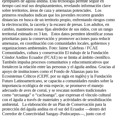
ejemplares de águila andina. Esta tecnología permite seguir en
tiempo casi real sus desplazamientos, revelando información clave
sobre territorios, áreas de caza y amenazas potenciales. Los
primeros resultados indican que los juveniles recorren grandes
distancias en busca de un territorio propio, enfrentando riesgos como
la electrocución, la cacería y la escasez de presas. Los adultos, en
cambio, mantienen zonas fijas alrededor de sus nidos, con un rango
territorial estimado en 3 km. Estos datos permiten identificar zonas
prioritarias para la conservación y promover acciones para reducir
amenazas, en coordinación con comunidades locales, gobiernos y
organizaciones ambientales. Foto: Jaime Culebras / FCAE
Comunidades, cultura y conservación El trabajo de la Fundación
Cóndor Andino Ecuador (FCAE) no se limita al ámbito científico.
También impulsa procesos comunitarios y educomunicativos que
fortalecen la relación entre las personas y el águila andina. Gracias al
apoyo de instituciones como el Fondo de Alianzas para los
Ecosistemas Críticos (CEPF, por su sigla en inglés) y la Fundación
Futuro Latinoamericano, se capacita a comunidades rurales sobre la
importancia ecológica de esta especie, se promueve el manejo
adecuado de aves de corral, y se rescatan nombres tradicionales
como “urcuanga” o “cachoanga”, que expresan el vínculo cultural
con el águila a través de materiales y actividades de sensibilización
ambiental. La elaboración de un Plan de Conservación para la
protección del águila andina en el sur del Ecuador —dentro del
Corredor de Conectividad Sangay–Podocarpus—, junto con el