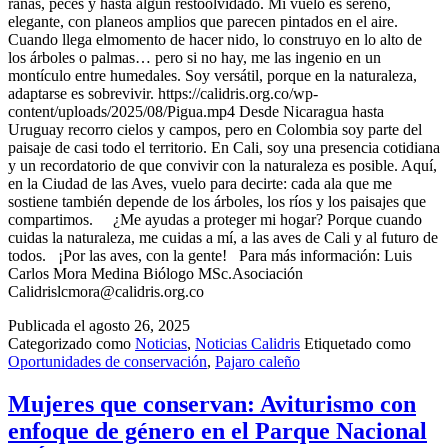
ranas, peces y hasta algún restoolvidado. Mi vuelo es sereno,
elegante, con planeos amplios que parecen pintados en el aire.
Cuando llega elmomento de hacer nido, lo construyo en lo alto de
los árboles o palmas… pero si no hay, me las ingenio en un
montículo entre humedales. Soy versátil, porque en la naturaleza,
adaptarse es sobrevivir. https://calidris.org.co/wp-
content/uploads/2025/08/Pigua.mp4 Desde Nicaragua hasta
Uruguay recorro cielos y campos, pero en Colombia soy parte del
paisaje de casi todo el territorio. En Cali, soy una presencia cotidiana
y un recordatorio de que convivir con la naturaleza es posible. Aquí,
en la Ciudad de las Aves, vuelo para decirte: cada ala que me
sostiene también depende de los árboles, los ríos y los paisajes que
compartimos. ¿Me ayudas a proteger mi hogar? Porque cuando
cuidas la naturaleza, me cuidas a mí, a las aves de Cali y al futuro de
todos. ¡Por las aves, con la gente! Para más información: Luis
Carlos Mora Medina Biólogo MSc.Asociación
Calidrislcmora@calidris.org.co
Publicada el
agosto 26, 2025
Categorizado como
Noticias
,
Noticias Calidris
Etiquetado como
Oportunidades de conservación
,
Pajaro caleño
Mujeres que conservan: Aviturismo con
enfoque de género en el Parque Nacional