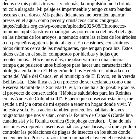
dedos de mis patitas traseras, y además, la propulsión me la brinda
mi cola alargada. Mi pelaje es impermeable y tengo cuatro bandas
oscuras en el dorso. Mis patitas delanteras me permiten agarrar
presas en el agua, como peces y crustáceos como cangrejos.
https://calidris.org.co/wp-content/uploads/2025/08/Chironectes-
minimus.mp4 Construyo madrigueras por encima del nivel del agua
en las riberas de los arroyos, a menudo entre las raíces de los árboles
o en pequeños agujeros junto al agua. En ocasiones, construimos
nidos diurnos cerca de las madrigueras, que tengan poca luz. Estos
nidos están en el suelo, compuestos por hierbas y hojas que
recolectamos. Hace unos días, me observaron en una cámara
trampa que pusieron unos biólogos para hacer una caracterización
biológica en la finca El Higuerón de Los Herederos, ubicada en el
norte del Valle del Cauca, en el municipio de El Dovio, en la vereda
Belllavista. Esta finca está en proceso de ser declarada como una
Reserva Natural de la Sociedad Civil, lo que ha sido posible gracias
al proyecto de conservación “Hábitats saludables para las Reinitas
en los Andes de Colombia III”. Espero que conservar esta área, me
ayude a mí y a otros de mi especie a tener un hogar donde vivir. Y
no estoy sola. Esta acción también protege los hábitats de aves
migratorias que nos visitan, como la Reinita de Canadá (Cardellina
canadensis) y la Reinita cerúlea (Setophaga cerulea). Una de mis
misiones es depredar insectos acuáticos y sus larvas, así que ayudo a
controlar las poblaciones de plagas de insectos en los sitios donde
me encuentro. Por esa razón, tengo un papel clave en el ecosistema.