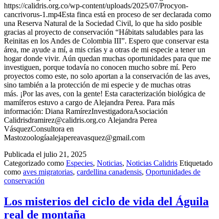
https://calidris.org.co/wp-content/uploads/2025/07/Procyon-
cancrivorus-1.mp4Esta finca está en proceso de ser declarada como
una Reserva Natural de la Sociedad Civil, lo que ha sido posible
gracias al proyecto de conservación “Hábitats saludables para las
Reinitas en los Andes de Colombia III”. Espero que conservar esta
área, me ayude a mí, a mis crías y a otras de mi especie a tener un
hogar donde vivir. Aún quedan muchas oportunidades para que me
investiguen, porque todavía no conocen mucho sobre mí. Pero
proyectos como este, no solo aportan a la conservación de las aves,
sino también a la protección de mi especie y de muchas otras
más. ¡Por las aves, con la gente! Esta caracterización biológica de
mamíferos estuvo a cargo de Alejandra Perea. Para más
información: Diana RamírezInvestigadoraAsociación
Calidrisdramirez@calidris.org.co Alejandra Perea
VásquezConsultora en
Mastozoologíaalejapereavasquez@gmail.com
Publicada el
julio 21, 2025
Categorizado como
Especies
,
Noticias
,
Noticias Calidris
Etiquetado
como
aves migratorias
,
cardellina canadensis
,
Oportunidades de
conservación
Los misterios del ciclo de vida del Águila
real de montaña