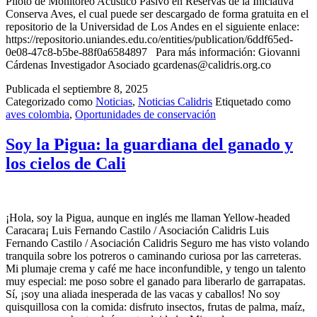
Piloto de Monitoreo Acústico Pasivo en Reservas de la Iniciativa
Conserva Aves, el cual puede ser descargado de forma gratuita en el
repositorio de la Universidad de Los Andes en el siguiente enlace:
https://repositorio.uniandes.edu.co/entities/publication/6ddf65ed-
0e08-47c8-b5be-88f0a6584897 Para más información: Giovanni
Cárdenas Investigador Asociado gcardenas@calidris.org.co
Publicada el
septiembre 8, 2025
Categorizado como
Noticias
,
Noticias Calidris
Etiquetado como
aves colombia
,
Oportunidades de conservación
Soy la Pigua: la guardiana del ganado y
los cielos de Cali
¡Hola, soy la Pigua, aunque en inglés me llaman Yellow-headed
Caracara¡ Luis Fernando Castilo / Asociación Calidris Luis
Fernando Castilo / Asociación Calidris Seguro me has visto volando
tranquila sobre los potreros o caminando curiosa por las carreteras.
Mi plumaje crema y café me hace inconfundible, y tengo un talento
muy especial: me poso sobre el ganado para liberarlo de garrapatas.
Sí, ¡soy una aliada inesperada de las vacas y caballos! No soy
quisquillosa con la comida: disfruto insectos, frutas de palma, maíz,