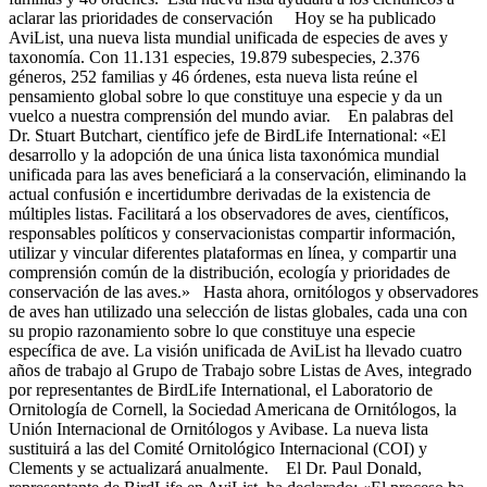
aclarar las prioridades de conservación Hoy se ha publicado
AviList, una nueva lista mundial unificada de especies de aves y
taxonomía. Con 11.131 especies, 19.879 subespecies, 2.376
géneros, 252 familias y 46 órdenes, esta nueva lista reúne el
pensamiento global sobre lo que constituye una especie y da un
vuelco a nuestra comprensión del mundo aviar. En palabras del
Dr. Stuart Butchart, científico jefe de BirdLife International: «El
desarrollo y la adopción de una única lista taxonómica mundial
unificada para las aves beneficiará a la conservación, eliminando la
actual confusión e incertidumbre derivadas de la existencia de
múltiples listas. Facilitará a los observadores de aves, científicos,
responsables políticos y conservacionistas compartir información,
utilizar y vincular diferentes plataformas en línea, y compartir una
comprensión común de la distribución, ecología y prioridades de
conservación de las aves.» Hasta ahora, ornitólogos y observadores
de aves han utilizado una selección de listas globales, cada una con
su propio razonamiento sobre lo que constituye una especie
específica de ave. La visión unificada de AviList ha llevado cuatro
años de trabajo al Grupo de Trabajo sobre Listas de Aves, integrado
por representantes de BirdLife International, el Laboratorio de
Ornitología de Cornell, la Sociedad Americana de Ornitólogos, la
Unión Internacional de Ornitólogos y Avibase. La nueva lista
sustituirá a las del Comité Ornitológico Internacional (COI) y
Clements y se actualizará anualmente. El Dr. Paul Donald,