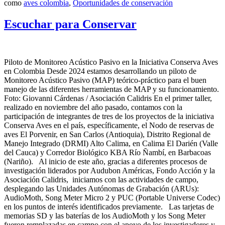
como
aves colombia
,
Oportunidades de conservación
Escuchar para Conservar
Piloto de Monitoreo Acústico Pasivo en la Iniciativa Conserva Aves
en Colombia Desde 2024 estamos desarrollando un piloto de
Monitoreo Acústico Pasivo (MAP) teórico-práctico para el buen
manejo de las diferentes herramientas de MAP y su funcionamiento.
Foto: Giovanni Cárdenas / Asociación Calidris En el primer taller,
realizado en noviembre del año pasado, contamos con la
participación de integrantes de tres de los proyectos de la iniciativa
Conserva Aves en el país, específicamente, el Nodo de reservas de
aves El Porvenir, en San Carlos (Antioquia), Distrito Regional de
Manejo Integrado (DRMI) Alto Calima, en Calima El Darién (Valle
del Cauca) y Corredor Biológico KBA Río Ñambí, en Barbacoas
(Nariño). Al inicio de este año, gracias a diferentes procesos de
investigación liderados por Audubon Américas, Fondo Acción y la
Asociación Calidris, iniciamos con las actividades de campo,
desplegando las Unidades Autónomas de Grabación (ARUs):
AudioMoth, Song Meter Micro 2 y PUC (Portable Universe Codec)
en los puntos de interés identificados previamente. Las tarjetas de
memorias SD y las baterías de los AudioMoth y los Song Meter
fueron remplazadas en campo con el apoyo de los investigadores y