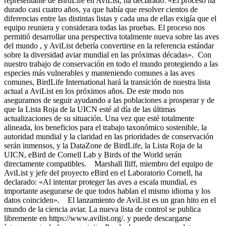
representante de BirdLife en AviList, ha declarado: «El proceso ha
durado casi cuatro años, ya que había que resolver cientos de
diferencias entre las distintas listas y cada una de ellas exigía que el
equipo reuniera y considerara todas las pruebas. El proceso nos
permitió desarrollar una perspectiva totalmente nueva sobre las aves
del mundo , y AviList debería convertirse en la referencia estándar
sobre la diversidad aviar mundial en las próximas décadas». Con
nuestro trabajo de conservación en todo el mundo protegiendo a las
especies más vulnerables y manteniendo comunes a las aves
comunes, BirdLife International hará la transición de nuestra lista
actual a AviList en los próximos años. De este modo nos
aseguramos de seguir ayudando a las poblaciones a prosperar y de
que la Lista Roja de la UICN esté al día de las últimas
actualizaciones de su situación. Una vez que esté totalmente
alineada, los beneficios para el trabajo taxonómico sostenible, la
autoridad mundial y la claridad en las prioridades de conservación
serán inmensos, y la DataZone de BirdLife, la Lista Roja de la
UICN, eBird de Cornell Lab y Birds of the World serán
directamente compatibles. Marshall Iliff, miembro del equipo de
AviList y jefe del proyecto eBird en el Laboratorio Cornell, ha
declarado: «Al intentar proteger las aves a escala mundial, es
importante asegurarse de que todos hablan el mismo idioma y los
datos coinciden». El lanzamiento de AviList es un gran hito en el
mundo de la ciencia aviar. La nueva lista de control se publica
libremente en https://www.avilist.org/. y puede descargarse