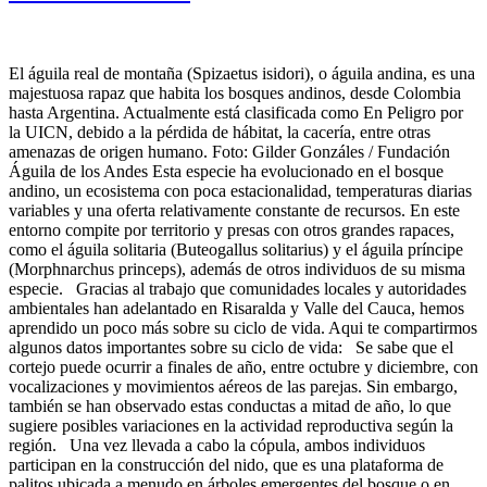
El águila real de montaña (Spizaetus isidori), o águila andina, es una
majestuosa rapaz que habita los bosques andinos, desde Colombia
hasta Argentina. Actualmente está clasificada como En Peligro por
la UICN, debido a la pérdida de hábitat, la cacería, entre otras
amenazas de origen humano. Foto: Gilder Gonzáles / Fundación
Águila de los Andes Esta especie ha evolucionado en el bosque
andino, un ecosistema con poca estacionalidad, temperaturas diarias
variables y una oferta relativamente constante de recursos. En este
entorno compite por territorio y presas con otros grandes rapaces,
como el águila solitaria (Buteogallus solitarius) y el águila príncipe
(Morphnarchus princeps), además de otros individuos de su misma
especie. Gracias al trabajo que comunidades locales y autoridades
ambientales han adelantado en Risaralda y Valle del Cauca, hemos
aprendido un poco más sobre su ciclo de vida. Aqui te compartirmos
algunos datos importantes sobre su ciclo de vida: Se sabe que el
cortejo puede ocurrir a finales de año, entre octubre y diciembre, con
vocalizaciones y movimientos aéreos de las parejas. Sin embargo,
también se han observado estas conductas a mitad de año, lo que
sugiere posibles variaciones en la actividad reproductiva según la
región. Una vez llevada a cabo la cópula, ambos individuos
participan en la construcción del nido, que es una plataforma de
palitos ubicada a menudo en árboles emergentes del bosque o en