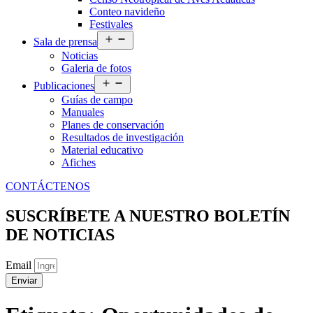
Conteo navideño
Festivales
Abrir
Sala de prensa
el
Noticias
menú
Galeria de fotos
Abrir
Publicaciones
el
Guías de campo
menú
Manuales
Planes de conservación
Resultados de investigación
Material educativo
Afiches
CONTÁCTENOS
SUSCRÍBETE A NUESTRO BOLETÍN
DE NOTICIAS
Email
Enviar