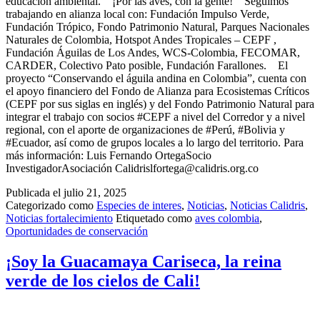
educación ambiental. ¡Por las aves, con la gente! Seguimos
trabajando en alianza local con: Fundación Impulso Verde,
Fundación Trópico, Fondo Patrimonio Natural, Parques Nacionales
Naturales de Colombia, Hotspot Andes Tropicales – CEPF ,
Fundación Águilas de Los Andes, WCS-Colombia, FECOMAR,
CARDER, Colectivo Pato posible, Fundación Farallones. El
proyecto “Conservando el águila andina en Colombia”, cuenta con
el apoyo financiero del Fondo de Alianza para Ecosistemas Críticos
(CEPF por sus siglas en inglés) y del Fondo Patrimonio Natural para
integrar el trabajo con socios #CEPF a nivel del Corredor y a nivel
regional, con el aporte de organizaciones de #Perú, #Bolivia y
#Ecuador, así como de grupos locales a lo largo del territorio. Para
más información: Luis Fernando OrtegaSocio
InvestigadorAsociación Calidrislfortega@calidris.org.co
Publicada el
julio 21, 2025
Categorizado como
Especies de interes
,
Noticias
,
Noticias Calidris
,
Noticias fortalecimiento
Etiquetado como
aves colombia
,
Oportunidades de conservación
¡Soy la Guacamaya Cariseca, la reina
verde de los cielos de Cali!