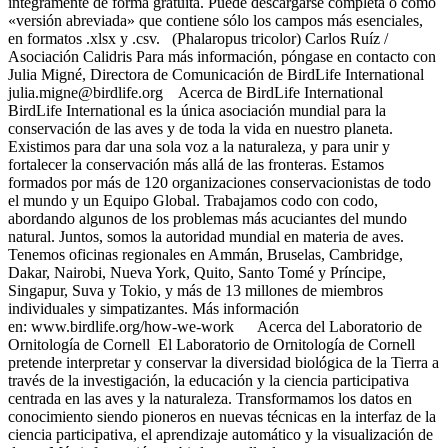
íntegramente de forma gratuita. Puede descargarse completa o como
«versión abreviada» que contiene sólo los campos más esenciales,
en formatos .xlsx y .csv. (Phalaropus tricolor) Carlos Ruíz /
Asociación Calidris Para más información, póngase en contacto con
Julia Migné, Directora de Comunicación de BirdLife International
julia.migne@birdlife.org Acerca de BirdLife International
BirdLife International es la única asociación mundial para la
conservación de las aves y de toda la vida en nuestro planeta.
Existimos para dar una sola voz a la naturaleza, y para unir y
fortalecer la conservación más allá de las fronteras. Estamos
formados por más de 120 organizaciones conservacionistas de todo
el mundo y un Equipo Global. Trabajamos codo con codo,
abordando algunos de los problemas más acuciantes del mundo
natural. Juntos, somos la autoridad mundial en materia de aves.
Tenemos oficinas regionales en Ammán, Bruselas, Cambridge,
Dakar, Nairobi, Nueva York, Quito, Santo Tomé y Príncipe,
Singapur, Suva y Tokio, y más de 13 millones de miembros
individuales y simpatizantes. Más información
en: www.birdlife.org/how-we-work Acerca del Laboratorio de
Ornitología de Cornell El Laboratorio de Ornitología de Cornell
pretende interpretar y conservar la diversidad biológica de la Tierra a
través de la investigación, la educación y la ciencia participativa
centrada en las aves y la naturaleza. Transformamos los datos en
conocimiento siendo pioneros en nuevas técnicas en la interfaz de la
ciencia participativa, el aprendizaje automático y la visualización de