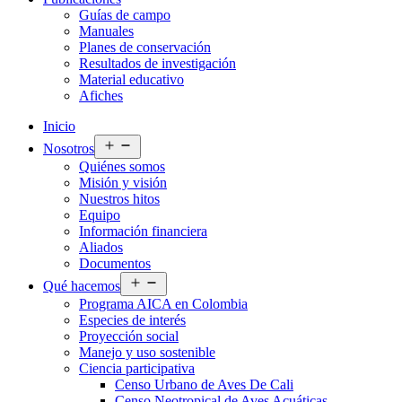
Guías de campo
Manuales
Planes de conservación
Resultados de investigación
Material educativo
Afiches
Inicio
Abrir
Nosotros
el
Quiénes somos
menú
Misión y visión
Nuestros hitos
Equipo
Información financiera
Aliados
Documentos
Abrir
Qué hacemos
el
Programa AICA en Colombia
menú
Especies de interés
Proyección social
Manejo y uso sostenible
Ciencia participativa
Censo Urbano de Aves De Cali
Censo Neotropical de Aves Acuáticas