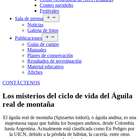
Conteo navideño
Festivales
Abrir
Sala de prensa
el
Noticias
menú
Galeria de fotos
Abrir
Publicaciones
el
Guías de campo
menú
Manuales
Planes de conservación
Resultados de investigación
Material educativo
Afiches
CONTÁCTENOS
Los misterios del ciclo de vida del Águila
real de montaña
El águila real de montaña (Spizaetus isidori), o águila andina, es una
majestuosa rapaz que habita los bosques andinos, desde Colombia
hasta Argentina. Actualmente está clasificada como En Peligro por
la UICN, debido a la pérdida de hábitat, la cacería, entre otras