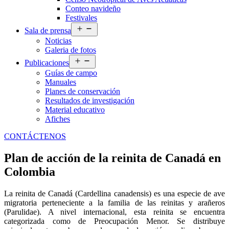
Conteo navideño
Festivales
Abrir
Sala de prensa
el
Noticias
menú
Galeria de fotos
Abrir
Publicaciones
el
Guías de campo
menú
Manuales
Planes de conservación
Resultados de investigación
Material educativo
Afiches
CONTÁCTENOS
Plan de acción de la reinita de Canadá en
Colombia
La reinita de Canadá (Cardellina canadensis) es una especie de ave
migratoria perteneciente a la familia de las reinitas y arañeros
(Parulidae). A nivel internacional, esta reinita se encuentra
categorizada
como de Preocupación Menor. Se distribuye