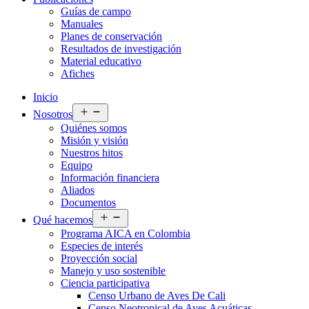
Guías de campo
Manuales
Planes de conservación
Resultados de investigación
Material educativo
Afiches
Inicio
Abrir
Nosotros
el
Quiénes somos
menú
Misión y visión
Nuestros hitos
Equipo
Información financiera
Aliados
Documentos
Abrir
Qué hacemos
el
Programa AICA en Colombia
menú
Especies de interés
Proyección social
Manejo y uso sostenible
Ciencia participativa
Censo Urbano de Aves De Cali
Censo Neotropical de Aves Acuáticas