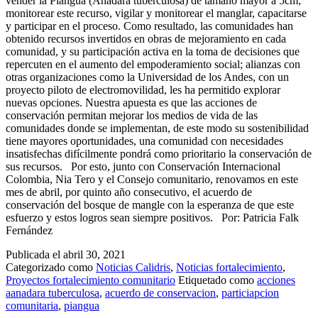
vender la Piangua (Anadara tuberculosa) de tamaño mayor a 5cm;
monitorear este recurso, vigilar y monitorear el manglar, capacitarse
y participar en el proceso. Como resultado, las comunidades han
obtenido recursos invertidos en obras de mejoramiento en cada
comunidad, y su participación activa en la toma de decisiones que
repercuten en el aumento del empoderamiento social; alianzas con
otras organizaciones como la Universidad de los Andes, con un
proyecto piloto de electromovilidad, les ha permitido explorar
nuevas opciones. Nuestra apuesta es que las acciones de
conservación permitan mejorar los medios de vida de las
comunidades donde se implementan, de este modo su sostenibilidad
tiene mayores oportunidades, una comunidad con necesidades
insatisfechas difícilmente pondrá como prioritario la conservación de
sus recursos. Por esto, junto con Conservación Internacional
Colombia, Nia Tero y el Consejo comunitario, renovamos en este
mes de abril, por quinto año consecutivo, el acuerdo de
conservación del bosque de mangle con la esperanza de que este
esfuerzo y estos logros sean siempre positivos. Por: Patricia Falk
Fernández
Publicada el
abril 30, 2021
Categorizado como
Noticias Calidris
,
Noticias fortalecimiento
,
Proyectos fortalecimiento comunitario
Etiquetado como
acciones
aanadara tuberculosa
,
acuerdo de conservacion
,
particiapcion
comunitaria
,
piangua