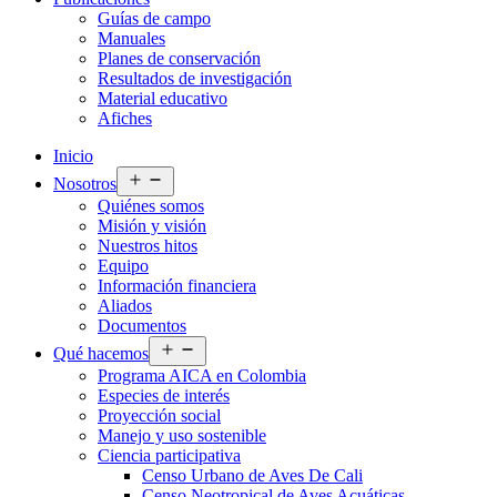
Guías de campo
Manuales
Planes de conservación
Resultados de investigación
Material educativo
Afiches
Inicio
Abrir
Nosotros
el
Quiénes somos
menú
Misión y visión
Nuestros hitos
Equipo
Información financiera
Aliados
Documentos
Abrir
Qué hacemos
el
Programa AICA en Colombia
menú
Especies de interés
Proyección social
Manejo y uso sostenible
Ciencia participativa
Censo Urbano de Aves De Cali
Censo Neotropical de Aves Acuáticas