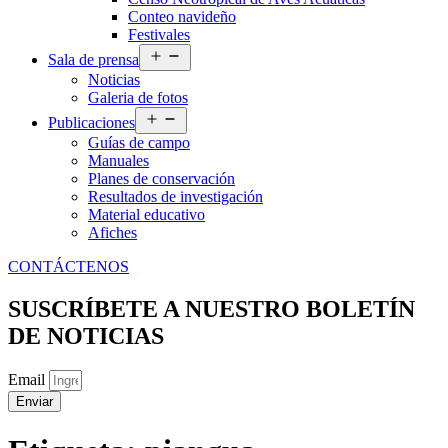
Conteo navideño
Festivales
Abrir
Sala de prensa
el
Noticias
menú
Galeria de fotos
Abrir
Publicaciones
el
Guías de campo
menú
Manuales
Planes de conservación
Resultados de investigación
Material educativo
Afiches
CONTÁCTENOS
SUSCRÍBETE A NUESTRO BOLETÍN
DE NOTICIAS
Email
Enviar