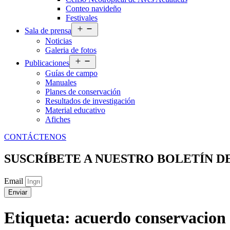
Conteo navideño
Festivales
Abrir
Sala de prensa
el
Noticias
menú
Galeria de fotos
Abrir
Publicaciones
el
Guías de campo
menú
Manuales
Planes de conservación
Resultados de investigación
Material educativo
Afiches
CONTÁCTENOS
SUSCRÍBETE A NUESTRO BOLETÍN D
Email
Enviar
Etiqueta:
acuerdo conservacion