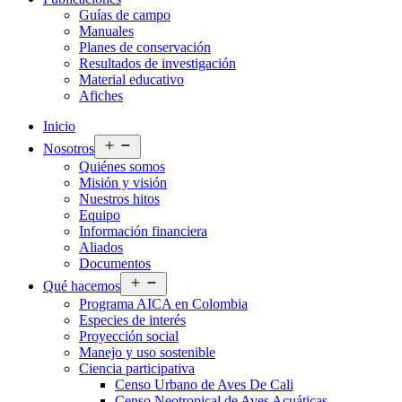
Guías de campo
Manuales
Planes de conservación
Resultados de investigación
Material educativo
Afiches
Inicio
Abrir
Nosotros
el
Quiénes somos
menú
Misión y visión
Nuestros hitos
Equipo
Información financiera
Aliados
Documentos
Abrir
Qué hacemos
el
Programa AICA en Colombia
menú
Especies de interés
Proyección social
Manejo y uso sostenible
Ciencia participativa
Censo Urbano de Aves De Cali
Censo Neotropical de Aves Acuáticas