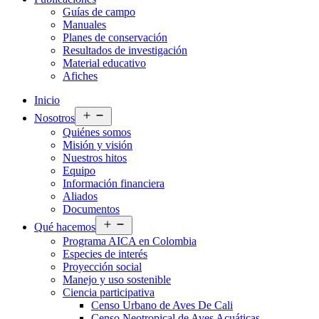
Guías de campo
Manuales
Planes de conservación
Resultados de investigación
Material educativo
Afiches
Inicio
Abrir
Nosotros
el
Quiénes somos
menú
Misión y visión
Nuestros hitos
Equipo
Información financiera
Aliados
Documentos
Abrir
Qué hacemos
el
Programa AICA en Colombia
menú
Especies de interés
Proyección social
Manejo y uso sostenible
Ciencia participativa
Censo Urbano de Aves De Cali
Censo Neotropical de Aves Acuáticas