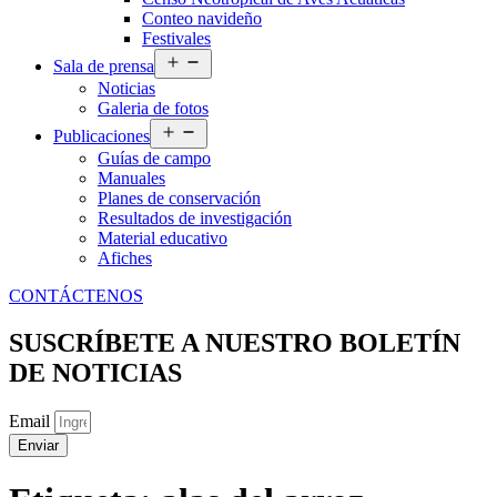
Conteo navideño
Festivales
Abrir
Sala de prensa
el
Noticias
menú
Galeria de fotos
Abrir
Publicaciones
el
Guías de campo
menú
Manuales
Planes de conservación
Resultados de investigación
Material educativo
Afiches
CONTÁCTENOS
SUSCRÍBETE A NUESTRO BOLETÍN
DE NOTICIAS
Email
Enviar