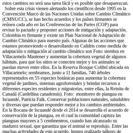
estos cambios no será una tarea fácil y es posible que desaparezcan.
Sobre esta crisis vienen alertando los científicos desde 1995 en la
Convención Marco de las Naciones Unidas sobre Cambio Climático
(CMNUCC), se han hecho acuerdos y los países firmantes se
reúnen cada año en las Conferencias de las Partes (COP) para
revisar lo pactado y proponer acciones de mitigación y adaptación.
Colombia es firmante y existe un Plan Nacional de Adaptación de
Cambio Climático para nuestro país. Algunas de las acciones que
estamos promoviendo o desarrollando en Calidris como medida de
adaptación o mitigación al cambio climático son Foto: siembra en
Villacarmelo Mantener y aumentar la cobertura vegetal de algunos
hábitats, para que los sitios se conecten mejor y los animales se
puedan mover entre ellos. En la Reserva Bosque Colibrí ubicada en
Villacarmelo; sembramos, junto a 11 familias, 740 árboles
representados en 55 especies botánicas para aumentar la cobertura
vegetal de jardines, sistemas agroforestales y brindar recursos a
diferentes especies residentes y migratorias, entre ellas, la Reinita de
Canadá (Cardellina canadensis). Foto: monitoreo de piangua en
Iscuandé, Patricia Falk. Conservar poblaciones naturales, saludables
y diversas que puedan responder mejor a los cambios ambientales.
En la Bocana de Iscuandé desde el 2014 se desarrolla el acuerdo de
conservación de la piangua, en el cual la comunidad captura las
pianguas mayores a 5 centímentros, cuando han alcanzado su
madurez sexual, que garantiza que el animal se reprodujo. Entre las
muchas actividades de este acuerdo, hemos realizado talleres de