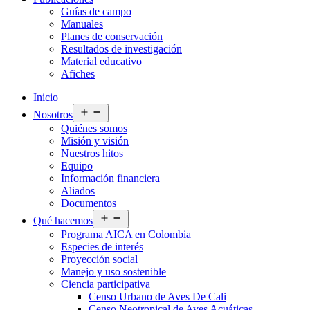
Guías de campo
Manuales
Planes de conservación
Resultados de investigación
Material educativo
Afiches
Inicio
Abrir
Nosotros
el
Quiénes somos
menú
Misión y visión
Nuestros hitos
Equipo
Información financiera
Aliados
Documentos
Abrir
Qué hacemos
el
Programa AICA en Colombia
menú
Especies de interés
Proyección social
Manejo y uso sostenible
Ciencia participativa
Censo Urbano de Aves De Cali
Censo Neotropical de Aves Acuáticas