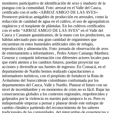
monitoreo participativo de identificación de sexo y madurez de la
piangua con la comunidad. Foto: arrozal en el Valle del Cauca,
certificado con el sello «ARROZ AMIGO DE LAS AVES»
Promover prácticas amigables de producción en arrozales, como la
reducción de cantidad de agua en el cultivo, el uso de agroquímicos
orgánicos y el trasplante de plántulas. En los cultivos certificados
con el sello “ARROZ AMIGO DE LAS AVES” en el Valle del
Cauca y Casanare garantizamos, de la mano con los productores, un
hábitat adecuado para una gran cantidad de organismos que
encuentran en estos humedales artificiales sitio de refugio,
reproducción y alimentación. Foto: jornada de observación de aves
de entrenameinto a informadores , Pedro Arturo Camargo Martínez.
Generar y compartir información con diferentes actores locales para
que estén atentos a los cambios futuros, puedan proyectar sus
acciones y diversificar sus fuentes de ingresos. En Consacá, en el
departamento de Nariño hemos realizado capacitaciones a
informadores turísticos, con el propósito de fortalecer la Ruta de
Aviturismo del Suroccidente colombiano conformada por los
departamentos del Cauca, Valle y Nariño. Planear el futuro con un
nivel de incertidumbre y en momentos de crisis no es fácil. Bajar las
consecuencias globales a los contextos regionales, empobrecidos y
golpeados por la violencia en nuestro país tampoco lo es. Pero es
indispensable empezar a pensar y planear desde este enfoque de
cambio climático partiendo del reconocimiento de los saberes
tradicionales de las comunidades, del intercambio de experiencias y