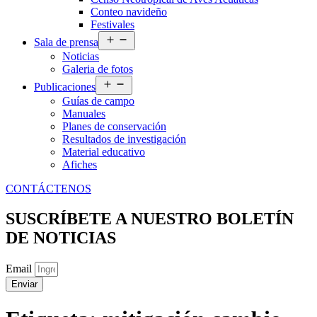
Conteo navideño
Festivales
Abrir
Sala de prensa
el
Noticias
menú
Galeria de fotos
Abrir
Publicaciones
el
Guías de campo
menú
Manuales
Planes de conservación
Resultados de investigación
Material educativo
Afiches
CONTÁCTENOS
SUSCRÍBETE A NUESTRO BOLETÍN
DE NOTICIAS
Email
Enviar