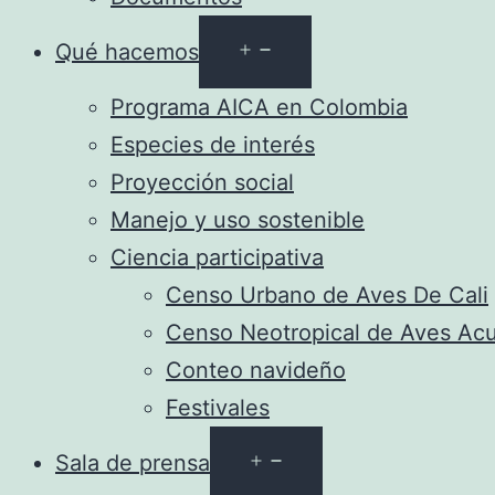
Abrir
Qué hacemos
el
Programa AICA en Colombia
menú
Especies de interés
Proyección social
Manejo y uso sostenible
Ciencia participativa
Censo Urbano de Aves De Cali
Censo Neotropical de Aves Acu
Conteo navideño
Festivales
Abrir
Sala de prensa