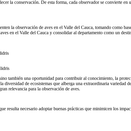
ecer la conservación. De esta forma, cada observador se convierte en un
rienten la observación de aves en el Valle del Cauca, tomando como bas
 de aves en el Valle del Cauca y consolidar al departamento como un de
idris
idris
no también una oportunidad para contribuir al conocimiento, la protecci
r la diversidad de ecosistemas que alberga una extraordinaria variedad d
ran relevancia para la observación de aves.
 que resulta necesario adoptar buenas prácticas que minimicen los impa