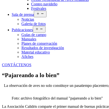
Conteo navideño
Festivales
Abrir
Sala de prensa
el
Noticias
menú
Galeria de fotos
Abrir
Publicaciones
el
Guías de campo
menú
Manuales
Planes de conservación
Resultados de investigación
Material educativo
Afiches
CONTÁCTENOS
“Pajareando a lo bien”
La observación de aves no solo constituye un pasatiempo placentero, 
Foto: archivo fotográfico del manual "pajareando a lo bien"
La Asociación Calidris comparte el primer manual de buenas prácticas 