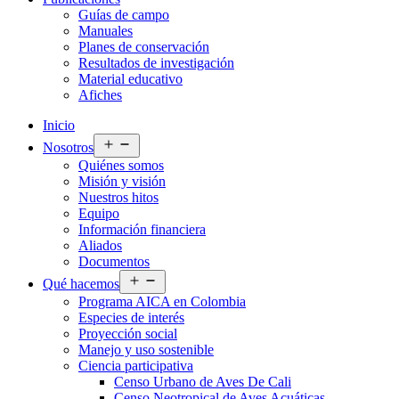
Guías de campo
Manuales
Planes de conservación
Resultados de investigación
Material educativo
Afiches
Inicio
Abrir
Nosotros
el
Quiénes somos
menú
Misión y visión
Nuestros hitos
Equipo
Información financiera
Aliados
Documentos
Abrir
Qué hacemos
el
Programa AICA en Colombia
menú
Especies de interés
Proyección social
Manejo y uso sostenible
Ciencia participativa
Censo Urbano de Aves De Cali
Censo Neotropical de Aves Acuáticas