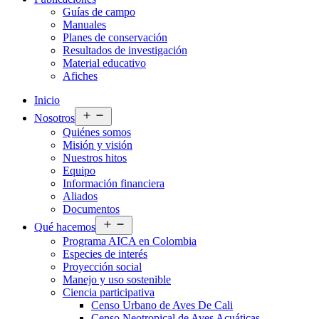
Guías de campo
Manuales
Planes de conservación
Resultados de investigación
Material educativo
Afiches
Inicio
Abrir
Nosotros
el
Quiénes somos
menú
Misión y visión
Nuestros hitos
Equipo
Información financiera
Aliados
Documentos
Abrir
Qué hacemos
el
Programa AICA en Colombia
menú
Especies de interés
Proyección social
Manejo y uso sostenible
Ciencia participativa
Censo Urbano de Aves De Cali
Censo Neotropical de Aves Acuáticas