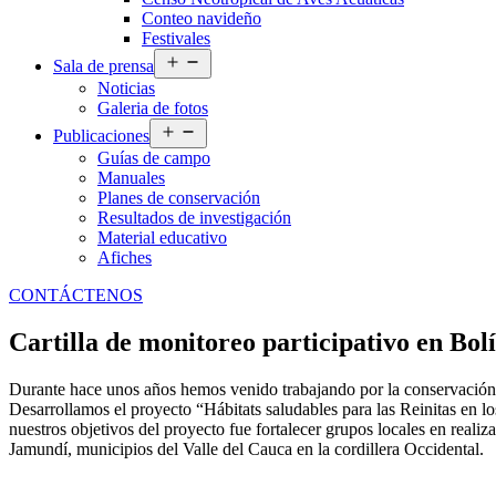
Conteo navideño
Festivales
Abrir
Sala de prensa
el
Noticias
menú
Galeria de fotos
Abrir
Publicaciones
el
Guías de campo
menú
Manuales
Planes de conservación
Resultados de investigación
Material educativo
Afiches
CONTÁCTENOS
Cartilla de monitoreo participativo en Bol
Durante hace unos años hemos venido trabajando por la conservación d
Desarrollamos el proyecto “Hábitats saludables para las Reinitas en l
nuestros objetivos del proyecto fue fortalecer grupos locales en reali
Jamundí, municipios del Valle del Cauca en la cordillera Occidental.