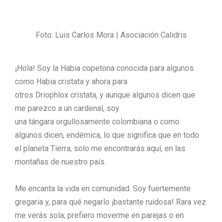
Foto: Luis Carlos Mora | Asociación Calidris
¡Hola! Soy la
Habia
c
opetona
conocida para algunos
como
Habia
cristata
y ahora para
otros
Driophlox
cristata
, y aunque algunos dicen que
me parezco a un cardenal,
s
oy
una
tángara
orgullosamente
colombiana
o
como
algunos dicen
,
endémica
, lo que significa que en todo
el planeta Tierra, solo me encontrarás aquí, en las
montañas de nuestro país.
Me encanta la vida en comunidad. Soy fuertemente
gregaria y, para qué negarlo ¡bastante ruidosa! Rara vez
me verás sola; prefiero moverme en parejas o en