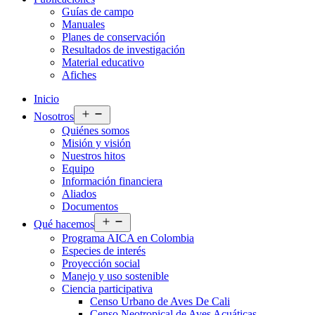
Guías de campo
Manuales
Planes de conservación
Resultados de investigación
Material educativo
Afiches
Inicio
Abrir
Nosotros
el
Quiénes somos
menú
Misión y visión
Nuestros hitos
Equipo
Información financiera
Aliados
Documentos
Abrir
Qué hacemos
el
Programa AICA en Colombia
menú
Especies de interés
Proyección social
Manejo y uso sostenible
Ciencia participativa
Censo Urbano de Aves De Cali
Censo Neotropical de Aves Acuáticas