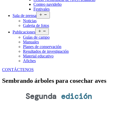
Conteo navideño
Festivales
Abrir
Sala de prensa
el
Noticias
menú
Galeria de fotos
Abrir
Publicaciones
el
Guías de campo
menú
Manuales
Planes de conservación
Resultados de investigación
Material educativo
Afiches
CONTÁCTENOS
Sembrando árboles para cosechar aves
Segunda
edición