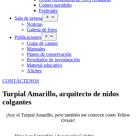
Conteo navideño
Festivales
Abrir
Sala de prensa
el
Noticias
menú
Galeria de fotos
Abrir
Publicaciones
el
Guías de campo
menú
Manuales
Planes de conservación
Resultados de investigación
Material educativo
Afiches
CONTÁCTENOS
Turpial Amarillo, arquitecto de nidos
colgantes
¡Soy el Turpial Amarillo, pero también me conocen como
Yellow
Oriole
!