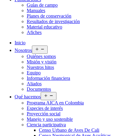
Guías de campo
Manuales
Planes de conservación
Resultados de investigación
Material educativo
Afiches
Inicio
Abrir
Nosotros
el
Quiénes somos
menú
Misión y visión
Nuestros hitos
Equipo
Información financiera
Aliados
Documentos
Abrir
Qué hacemos
el
Programa AICA en Colombia
menú
Especies de interés
Proyección social
Manejo y uso sostenible
Ciencia participativa
Censo Urbano de Aves De Cali
Censo Neotropical de Aves Acuáticas