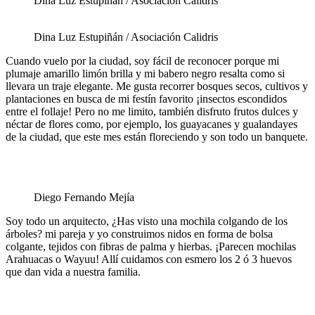
Dina Luz Estupiñán / Asociación Calidris
Dina Luz Estupiñán / Asociación Calidris
Cuando vuelo por la ciudad, soy fácil de reconocer porque mi
plumaje amarillo limón brilla y mi babero negro resalta como si
llevara un traje elegante. Me gusta recorrer bosques secos, cultivos y
plantaciones en busca de mi festín favorito ¡insectos escondidos
entre el follaje! Pero no me limito, también disfruto frutos dulces y
néctar de flores como, por ejemplo, los guayacanes y gualandayes
de la ciudad, que este mes están floreciendo y son todo un banquete.
Diego Fernando Mejía
Soy todo un arquitecto, ¿Has visto una mochila colgando de los
árboles? mi pareja y yo construimos nidos en forma de bolsa
colgante, tejidos con fibras de palma y hierbas. ¡Parecen mochilas
Arahuacas o Wayuu! Allí cuidamos con esmero los 2 ó 3 huevos
que dan vida a nuestra familia.