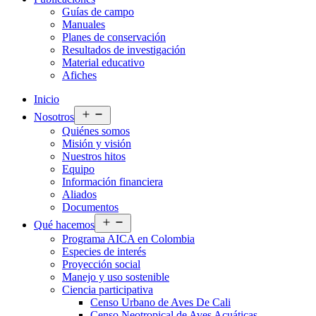
Guías de campo
Manuales
Planes de conservación
Resultados de investigación
Material educativo
Afiches
Inicio
Abrir
Nosotros
el
Quiénes somos
menú
Misión y visión
Nuestros hitos
Equipo
Información financiera
Aliados
Documentos
Abrir
Qué hacemos
el
Programa AICA en Colombia
menú
Especies de interés
Proyección social
Manejo y uso sostenible
Ciencia participativa
Censo Urbano de Aves De Cali
Censo Neotropical de Aves Acuáticas