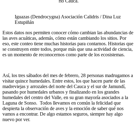
río Cauca.
Iguazas (Dendrocygna) Asociación Calidris / Dina Luz
Estupiñán
Estos datos nos permiten conocer cómo cambian las abundancias de
las aves acuáticas,
además,
cómo están cambiando los sitios. Por
eso, este conteo tiene muchas historias para contarnos. Historias que
se construyen entre todos, porque más que una actividad de
ciencia,
es u
n momento de reconocernos como parte de los ecosistemas
.
Así, los
tres sábados del mes de febrero,
28 personas madrugamos a
visitar quince humedales
.
Entre estos, los
que hacen parte de
las
madreviejas
y arrozales del norte del Cauca y el sur de Jamundí,
pasando por humedales urbano
s y
finalizando
en
los grandes
humedales del centro del Valle,
en su gran mayoría
asociados a la
Laguna de Sonso.
Todos llevamos en común
l
a felicidad
que
despierta la observación de aves
y la emoción de
saber qu
é
nos
vamos
a encontrar
.
De algo estamos seguro
s
, siempre hay algo
nuevo por ver.