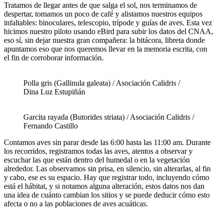
Tratamos de llegar antes de que salga el sol,
nos terminamos de
despertar
, tomamos un poco de café
y alistamos nuestros equipos
infaltables: binoculares, telescopio
,
trípode
y
guías
de aves. E
sta vez
hicimos nuestro piloto
usa
nd
o
eBird
para subir
los
datos
del CNAA
,
eso sí, sin dejar nuestra gran compañera: la bitácora, libreta donde
apuntamos eso que nos queremos llevar en la memoria escrita, con
el fin de corroborar información
.
Polla gris (Gallinula galeata) / Asociación Calidris /
Dina Luz Estupiñán
Garcita rayada (Butorides striata) / Asociación Calidris /
Fernando Castillo
Contamos aves
sin parar desde las 6:00
hasta las 11:00 am
.
Durante
los recorridos, registramos todas las aves,
atentos a
observar y
escuchar las que están
dentro del humedal
o en la vegetación
alrededor
.
Las observamos sin prisa, en silencio
, sin
alterarlas
,
al fin
y cabo, ese es su espacio
.
Hay que registrar todo, incluyendo cómo
está el hábitat,
y si notamos alguna alteración, estos datos nos dan
una idea de cu
á
nto cambian los sitios y se puede
deducir
cómo esto
afecta o no a las poblaciones de aves acuáticas.