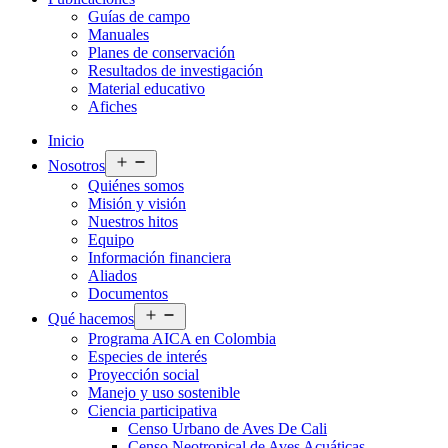
Guías de campo
Manuales
Planes de conservación
Resultados de investigación
Material educativo
Afiches
Inicio
Abrir
Nosotros
el
Quiénes somos
menú
Misión y visión
Nuestros hitos
Equipo
Información financiera
Aliados
Documentos
Abrir
Qué hacemos
el
Programa AICA en Colombia
menú
Especies de interés
Proyección social
Manejo y uso sostenible
Ciencia participativa
Censo Urbano de Aves De Cali
Censo Neotropical de Aves Acuáticas