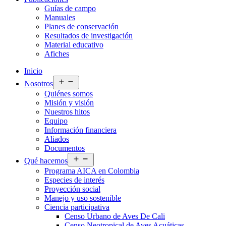
Guías de campo
Manuales
Planes de conservación
Resultados de investigación
Material educativo
Afiches
Inicio
Abrir
Nosotros
el
Quiénes somos
menú
Misión y visión
Nuestros hitos
Equipo
Información financiera
Aliados
Documentos
Abrir
Qué hacemos
el
Programa AICA en Colombia
menú
Especies de interés
Proyección social
Manejo y uso sostenible
Ciencia participativa
Censo Urbano de Aves De Cali
Censo Neotropical de Aves Acuáticas