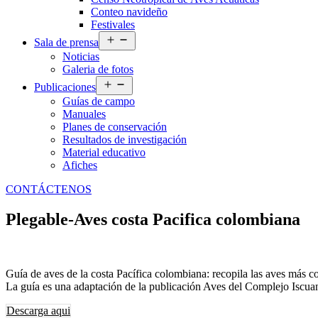
Conteo navideño
Festivales
Abrir
Sala de prensa
el
Noticias
menú
Galeria de fotos
Abrir
Publicaciones
el
Guías de campo
menú
Manuales
Planes de conservación
Resultados de investigación
Material educativo
Afiches
CONTÁCTENOS
Plegable-Aves costa Pacifica colombiana
Guía de aves de la costa Pacífica colombiana: recopila las aves más co
La guía es una adaptación de la publicación Aves del Complejo Isc
Descarga aqui