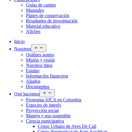
Guías de campo
Manuales
Planes de conservación
Resultados de investigación
Material educativo
Afiches
Inicio
Abrir
Nosotros
el
Quiénes somos
menú
Misión y visión
Nuestros hitos
Equipo
Información financiera
Aliados
Documentos
Abrir
Qué hacemos
el
Programa AICA en Colombia
menú
Especies de interés
Proyección social
Manejo y uso sostenible
Ciencia participativa
Censo Urbano de Aves De Cali
Censo Neotropical de Aves Acuáticas