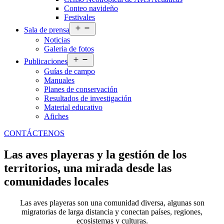
Conteo navideño
Festivales
Abrir
Sala de prensa
el
Noticias
menú
Galeria de fotos
Abrir
Publicaciones
el
Guías de campo
menú
Manuales
Planes de conservación
Resultados de investigación
Material educativo
Afiches
CONTÁCTENOS
Las aves playeras y la gestión de los
territorios, una mirada desde las
comunidades locales
Las aves playeras son una comunidad diversa, algunas son
migratorias de larga distancia y conectan países, regiones,
ecosistemas y culturas.