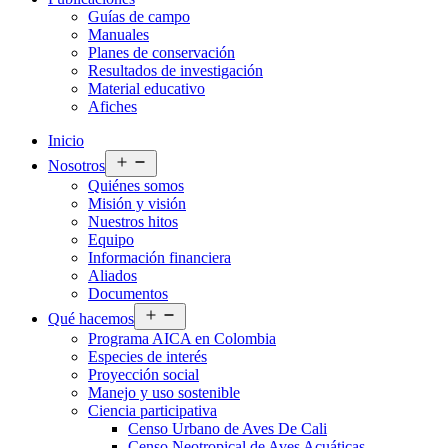
Guías de campo
Manuales
Planes de conservación
Resultados de investigación
Material educativo
Afiches
Inicio
Abrir
Nosotros
el
Quiénes somos
menú
Misión y visión
Nuestros hitos
Equipo
Información financiera
Aliados
Documentos
Abrir
Qué hacemos
el
Programa AICA en Colombia
menú
Especies de interés
Proyección social
Manejo y uso sostenible
Ciencia participativa
Censo Urbano de Aves De Cali
Censo Neotropical de Aves Acuáticas