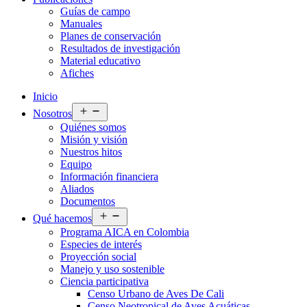
Guías de campo
Manuales
Planes de conservación
Resultados de investigación
Material educativo
Afiches
Inicio
Abrir
Nosotros
el
Quiénes somos
menú
Misión y visión
Nuestros hitos
Equipo
Información financiera
Aliados
Documentos
Abrir
Qué hacemos
el
Programa AICA en Colombia
menú
Especies de interés
Proyección social
Manejo y uso sostenible
Ciencia participativa
Censo Urbano de Aves De Cali
Censo Neotropical de Aves Acuáticas