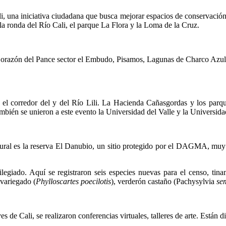
, una iniciativa ciudadana que busca mejorar espacios de conservación 
, la ronda del Río Cali, el parque La Flora y la Loma de la Cruz.
, Corazón del Pance sector el Embudo, Pisamos, Lagunas de Charco Azul y
 el corredor del y del Río Lili. La Hacienda Cañasgordas y los parqu
mbién se unieron a este evento la Universidad del Valle y la Universida
 rural es la reserva El Danubio, un sitio protegido por el DAGMA, muy 
legiado. Aquí se registraron seis especies nuevas para el censo, ti
 variegado (
Phylloscartes poecilotis
), verderón castaño (Pachysylvia
se
 de Cali, se realizaron conferencias virtuales, talleres de arte. Están 