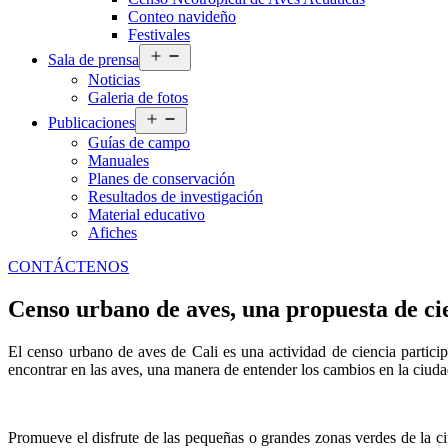
Conteo navideño
Festivales
Abrir
Sala de prensa
el
Noticias
menú
Galeria de fotos
Abrir
Publicaciones
el
Guías de campo
menú
Manuales
Planes de conservación
Resultados de investigación
Material educativo
Afiches
CONTÁCTENOS
Censo urbano de aves, una propuesta de cie
El censo urbano de aves de Cali es una actividad de ciencia partici
encontrar en las aves, una manera de entender los cambios en la ciud
Promueve el disfrute de las pequeñas o grandes zonas verdes de la c