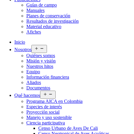
Guías de campo
Manuales
Planes de conservación
Resultados de investigación
Material educativo
Afiches
Inicio
Abrir
Nosotros
el
Quiénes somos
menú
Misión y visión
Nuestros hitos
Equipo
Información financiera
Aliados
Documentos
Abrir
Qué hacemos
el
Programa AICA en Colombia
menú
Especies de interés
Proyección social
Manejo y uso sostenible
Ciencia participativa
Censo Urbano de Aves De Cali
Censo Neotropical de Aves Acuáticas