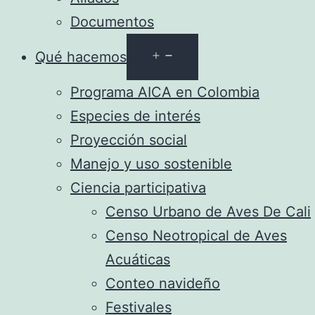
Documentos
Abrir
Qué hacemos
el
Programa AICA en Colombia
menú
Especies de interés
Proyección social
Manejo y uso sostenible
Ciencia participativa
Censo Urbano de Aves De Cali
Censo Neotropical de Aves
Acuáticas
Conteo navideño
Festivales