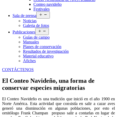
Conteo navideño
Festivales
Abrir
Sala de prensa
el
Noticias
menú
Galeria de fotos
Abrir
Publicaciones
el
Guías de campo
menú
Manuales
Planes de conservación
Resultados de investigación
Material educativo
Afiches
CONTÁCTENOS
El Conteo Navideño, una forma de
conservar especies migratorias
El Conteo Navideño es una tradición que inició en el año 1900 en
Norte América. Esta actividad que consistía en salir a cazar aves
generó una disminución en algunas poblaciones, por esto el
ornitólogo Frank Champan
propuso salir a contarlas en lugar de