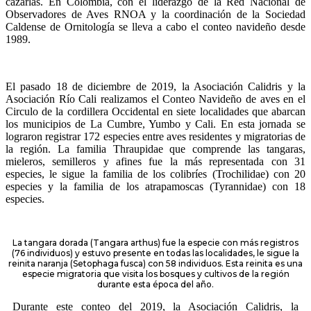
cazarlas. En Colombia, con el liderazgo de la Red Nacional de
Observadores de Aves RNOA y la coordinación de la Sociedad
Caldense de Ornitología se lleva a cabo el conteo navideño desde
1989.
El pasado 18 de diciembre de 2019, la Asociación Calidris y la
Asociación Río Cali realizamos el Conteo Navideño de aves en el
Circulo de la cordillera Occidental en siete localidades que abarcan
los municipios de La Cumbre, Yumbo y Cali. En esta jornada se
lograron registrar 172 especies entre aves residentes y migratorias de
la región. La familia Thraupidae que comprende las tangaras,
mieleros, semilleros y afines fue la más representada con 31
especies, le sigue la familia de los colibríes (Trochilidae) con 20
especies y la familia de los atrapamoscas (Tyrannidae) con 18
especies.
La tangara dorada (Tangara arthus) fue la especie con más registros
(76 individuos) y estuvo presente en todas las localidades, le sigue la
reinita naranja (Setophaga fusca) con 58 individuos. Esta reinita es una
especie migratoria que visita los bosques y cultivos de la región
durante esta época del año.
Durante este conteo del 2019, la Asociación Calidris, la