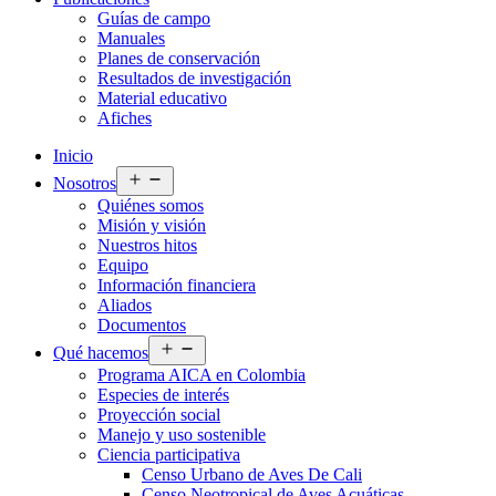
Guías de campo
Manuales
Planes de conservación
Resultados de investigación
Material educativo
Afiches
Inicio
Abrir
Nosotros
el
Quiénes somos
menú
Misión y visión
Nuestros hitos
Equipo
Información financiera
Aliados
Documentos
Abrir
Qué hacemos
el
Programa AICA en Colombia
menú
Especies de interés
Proyección social
Manejo y uso sostenible
Ciencia participativa
Censo Urbano de Aves De Cali
Censo Neotropical de Aves Acuáticas