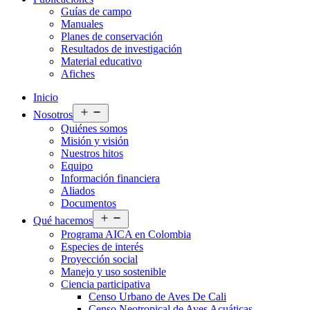
Guías de campo
Manuales
Planes de conservación
Resultados de investigación
Material educativo
Afiches
Inicio
Abrir
Nosotros
el
Quiénes somos
menú
Misión y visión
Nuestros hitos
Equipo
Información financiera
Aliados
Documentos
Abrir
Qué hacemos
el
Programa AICA en Colombia
menú
Especies de interés
Proyección social
Manejo y uso sostenible
Ciencia participativa
Censo Urbano de Aves De Cali
Censo Neotropical de Aves Acuáticas