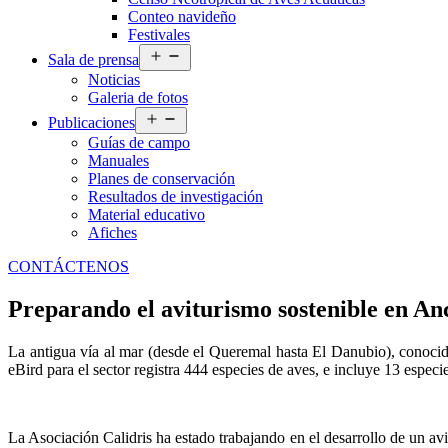
Conteo navideño
Festivales
Abrir
Sala de prensa
el
Noticias
menú
Galeria de fotos
Abrir
Publicaciones
el
Guías de campo
menú
Manuales
Planes de conservación
Resultados de investigación
Material educativo
Afiches
CONTÁCTENOS
Preparando el aviturismo sostenible en An
La antigua vía al mar (desde el Queremal hasta El Danubio), conocid
eBird para el sector registra 444 especies de aves, e incluye 13 espe
La Asociación Calidris ha estado trabajando en el desarrollo de un a