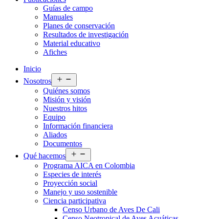
Guías de campo
Manuales
Planes de conservación
Resultados de investigación
Material educativo
Afiches
Inicio
Abrir
Nosotros
el
Quiénes somos
menú
Misión y visión
Nuestros hitos
Equipo
Información financiera
Aliados
Documentos
Abrir
Qué hacemos
el
Programa AICA en Colombia
menú
Especies de interés
Proyección social
Manejo y uso sostenible
Ciencia participativa
Censo Urbano de Aves De Cali
Censo Neotropical de Aves Acuáticas