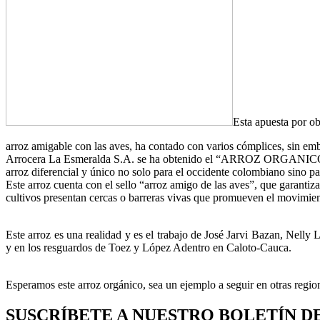
Esta apuesta por o
arroz amigable con las aves, ha contado con varios cómplices, sin emba
Arrocera La Esmeralda S.A. se ha obtenido el “ARROZ ORGANICO BL
arroz diferencial y único no solo para el occidente colombiano sino par
Este arroz cuenta con el sello “arroz amigo de las aves”, que garantiz
cultivos presentan cercas o barreras vivas que promueven el movimiento d
Este arroz es una realidad y es el trabajo de José Jarvi Bazan, Nell
y en los resguardos de Toez y López Adentro en Caloto-Cauca.
Esperamos este arroz orgánico, sea un ejemplo a seguir en otras regi
SUSCRÍBETE A NUESTRO BOLETÍN D