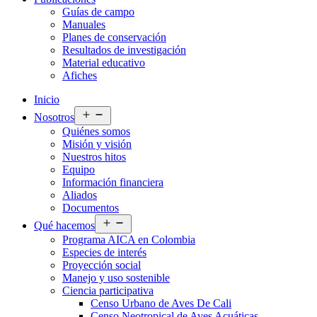
Guías de campo
Manuales
Planes de conservación
Resultados de investigación
Material educativo
Afiches
Inicio
Abrir
Nosotros
el
Quiénes somos
menú
Misión y visión
Nuestros hitos
Equipo
Información financiera
Aliados
Documentos
Abrir
Qué hacemos
el
Programa AICA en Colombia
menú
Especies de interés
Proyección social
Manejo y uso sostenible
Ciencia participativa
Censo Urbano de Aves De Cali
Censo Neotropical de Aves Acuáticas