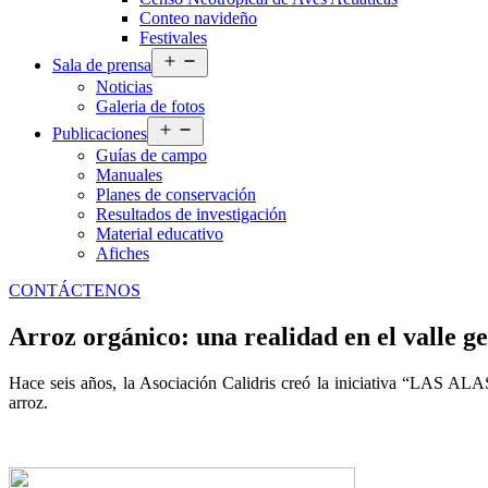
Conteo navideño
Festivales
Abrir
Sala de prensa
el
Noticias
menú
Galeria de fotos
Abrir
Publicaciones
el
Guías de campo
menú
Manuales
Planes de conservación
Resultados de investigación
Material educativo
Afiches
CONTÁCTENOS
Arroz orgánico: una realidad en el valle ge
Hace seis años, la Asociación Calidris creó la iniciativa “LAS AL
arroz.