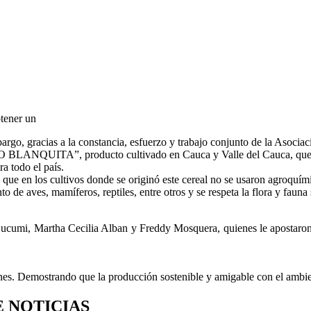
btener un
rgo, gracias a la constancia, esfuerzo y trabajo conjunto de la Asociac
ANQUITA”, producto cultivado en Cauca y Valle del Cauca, que cuen
a todo el país.
a que en los cultivos donde se originó este cereal no se usaron agroquím
e aves, mamíferos, reptiles, entre otros y se respeta la flora y fauna si
y Lucumi, Martha Cecilia Alban y Freddy Mosquera, quienes le apostaro
ones. Demostrando que la producción sostenible y amigable con el ambie
E NOTICIAS