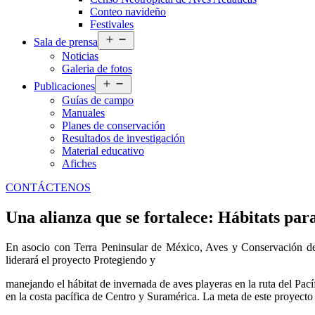
Conteo navideño
Festivales
Abrir
Sala de prensa
el
Noticias
menú
Galeria de fotos
Abrir
Publicaciones
el
Guías de campo
menú
Manuales
Planes de conservación
Resultados de investigación
Material educativo
Afiches
CONTÁCTENOS
Una alianza que se fortalece: Hábitats para
En asocio con Terra Peninsular de México, Aves y Conservación de
liderará el proyecto Protegiendo y
manejando el hábitat de invernada de aves playeras en la ruta del Pací
en la costa pacífica de Centro y Suramérica. La meta de este proyecto