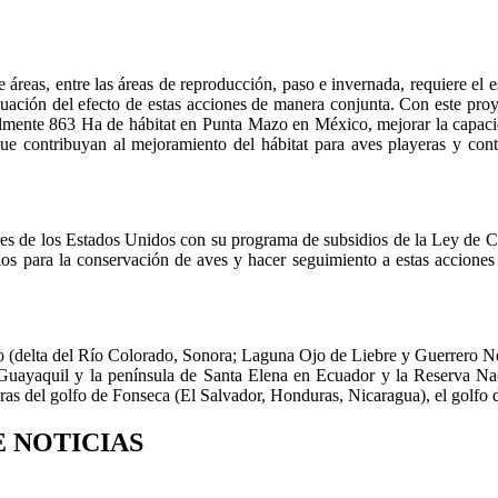
eas, entre las áreas de reproducción, paso e invernada, requiere el es
luación del efecto de estas acciones de manera conjunta. Con este pro
egalmente 863 Ha de hábitat en Punta Mazo en México, mejorar la capac
e contribuyan al mejoramiento del hábitat para aves playeras y contr
stres de los Estados Unidos con su programa de subsidios de la Ley de
tios para la conservación de aves y hacer seguimiento a estas acciones
o (delta del Río Colorado, Sonora; Laguna Ojo de Liebre y Guerrero Neg
ayaquil y la península de Santa Elena en Ecuador y la Reserva Naci
yeras del golfo de Fonseca (El Salvador, Honduras, Nicaragua), el golf
E NOTICIAS