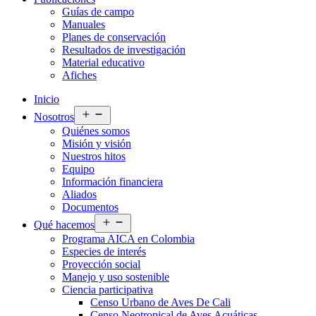
Guías de campo
Manuales
Planes de conservación
Resultados de investigación
Material educativo
Afiches
Inicio
Abrir
Nosotros
el
Quiénes somos
menú
Misión y visión
Nuestros hitos
Equipo
Información financiera
Aliados
Documentos
Abrir
Qué hacemos
el
Programa AICA en Colombia
menú
Especies de interés
Proyección social
Manejo y uso sostenible
Ciencia participativa
Censo Urbano de Aves De Cali
Censo Neotropical de Aves Acuáticas