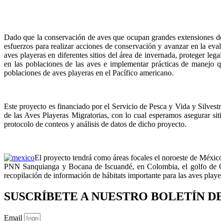
Dado que la conservación de aves que ocupan grandes extensiones de ár
esfuerzos para realizar acciones de conservación y avanzar en la eva
aves playeras en diferentes sitios del área de invernada, proteger l
en las poblaciones de las aves e implementar prácticas de manejo qu
poblaciones de aves playeras en el Pacífico americano.
Este proyecto es financiado por el Servicio de Pesca y Vida y Silve
de las Aves Playeras Migratorias, con lo cual esperamos asegurar si
protocolo de conteos y análisis de datos de dicho proyecto.
El proyecto tendrá como áreas focales el noroeste de Méxic
PNN Sanquianga y Bocana de Iscuandé, en Colombia, el golfo de Gu
recopilación de información de hábitats importante para las aves pla
SUSCRÍBETE A NUESTRO BOLETÍN D
Email