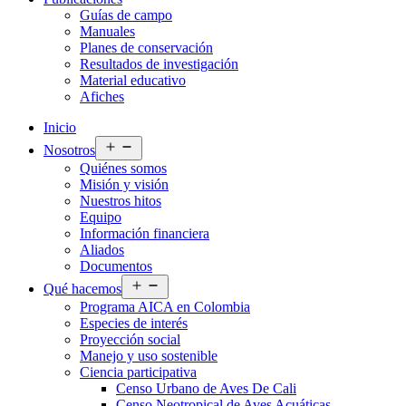
Guías de campo
Manuales
Planes de conservación
Resultados de investigación
Material educativo
Afiches
Inicio
Abrir
Nosotros
el
Quiénes somos
menú
Misión y visión
Nuestros hitos
Equipo
Información financiera
Aliados
Documentos
Abrir
Qué hacemos
el
Programa AICA en Colombia
menú
Especies de interés
Proyección social
Manejo y uso sostenible
Ciencia participativa
Censo Urbano de Aves De Cali
Censo Neotropical de Aves Acuáticas