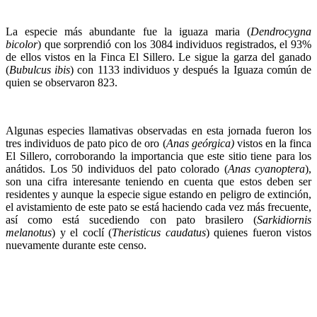
La especie más abundante fue la iguaza maria (
Dendrocygna
bicolor
) que sorprendió con los 3084 individuos registrados, el 93%
de ellos vistos en la Finca El Sillero. Le sigue la garza del ganado
(
Bubulcus ibis
) con 1133 individuos y después la Iguaza común de
quien se observaron 823.
Algunas especies llamativas observadas en esta jornada fueron los
tres individuos de pato pico de oro (
Anas geórgica)
vistos en la finca
El Sillero, corroborando la importancia que este sitio tiene para los
anátidos. Los 50 individuos del pato colorado (
Anas cyanoptera
),
son una cifra interesante teniendo en cuenta que estos deben ser
residentes y aunque la especie sigue estando en peligro de extinción,
el avistamiento de este pato se está haciendo cada vez más frecuente,
así como está sucediendo con pato brasilero (
Sarkidiornis
melanotus
) y el coclí (
Theristicus caudatus
) quienes fueron vistos
nuevamente durante este censo.