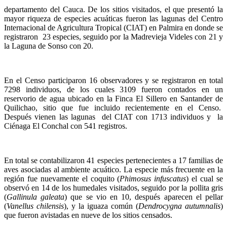
departamento del Cauca. De los sitios visitados, el que presentó la
mayor riqueza de especies acuáticas fueron las lagunas del Centro
Internacional de Agricultura Tropical (CIAT) en Palmira en donde se
registraron 23 especies, seguido por la Madrevieja Videles con 21 y
la Laguna de Sonso con 20.
En el Censo participaron 16 observadores y se registraron en total
7298 individuos, de los cuales 3109 fueron contados en un
reservorio de agua ubicado en la Finca El Sillero en Santander de
Quilichao, sitio que fue incluido recientemente en el Censo.
Después vienen las lagunas del CIAT con 1713 individuos y la
Ciénaga El Conchal con 541 registros.
En total se contabilizaron 41 especies pertenecientes a 17 familias de
aves asociadas al ambiente acuático. La especie más frecuente en la
región fue nuevamente el coquito (
Phimosus infuscatus
) el cual se
observó en 14 de los humedales visitados, seguido por la pollita gris
(
Gallinula galeata
) que se vio en 10, después aparecen el pellar
(
Vanellus chilensis
), y la iguaza común (
Dendrocygna autumnalis
)
que fueron avistadas en nueve de los sitios censados.