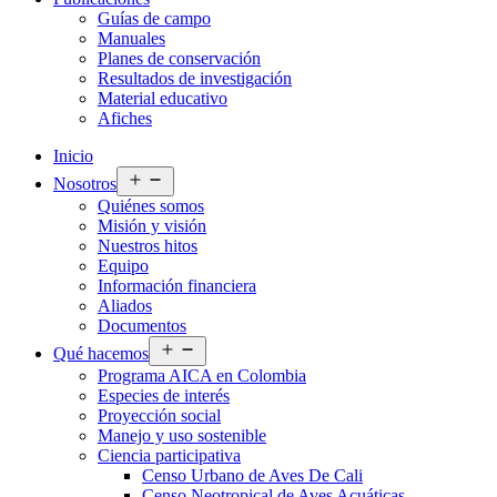
Guías de campo
Manuales
Planes de conservación
Resultados de investigación
Material educativo
Afiches
Inicio
Abrir
Nosotros
el
Quiénes somos
menú
Misión y visión
Nuestros hitos
Equipo
Información financiera
Aliados
Documentos
Abrir
Qué hacemos
el
Programa AICA en Colombia
menú
Especies de interés
Proyección social
Manejo y uso sostenible
Ciencia participativa
Censo Urbano de Aves De Cali
Censo Neotropical de Aves Acuáticas