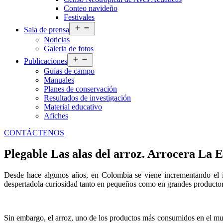
Conteo navideño
Festivales
Abrir
Sala de prensa
el
Noticias
menú
Galeria de fotos
Abrir
Publicaciones
el
Guías de campo
menú
Manuales
Planes de conservación
Resultados de investigación
Material educativo
Afiches
CONTÁCTENOS
Plegable Las alas del arroz. Arrocera La 
Desde hace algunos años, en Colombia se viene incrementando el int
despertadola curiosidad tanto en pequeños como en grandes productor
Sin embargo, el arroz, uno de los productos más consumidos en el mun