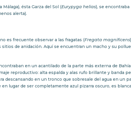
Málaga), ésta Garza del Sol (
Eurypyga helias
), se encontraba
enos alerta).
o es frecuente observar a las fragatas (
Fregata magnificens
s sitios de anidación. Aquí se encuentran un macho y su pollu
encontraban en un acantilado de la parte más externa de Bahía
je reproductivo: alta espalda y alas rufo brillante y banda pe
ntra descansando en un tronco que sobresale del agua en un
ue en lugar de ser completamente azul pizarra oscuro, es blanc