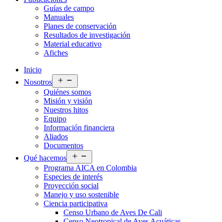
Guías de campo
Manuales
Planes de conservación
Resultados de investigación
Material educativo
Afiches
Inicio
Abrir
Nosotros
el
Quiénes somos
menú
Misión y visión
Nuestros hitos
Equipo
Información financiera
Aliados
Documentos
Abrir
Qué hacemos
el
Programa AICA en Colombia
menú
Especies de interés
Proyección social
Manejo y uso sostenible
Ciencia participativa
Censo Urbano de Aves De Cali
Censo Neotropical de Aves Acuáticas