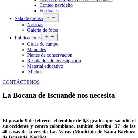
Conteo navideño
Festivales
Abrir
Sala de prensa
el
Noticias
menú
Galeria de fotos
Abrir
Publicaciones
el
Guías de campo
menú
Manuales
Planes de conservación
Resultados de investigación
Material educativo
Afiches
CONTÁCTENOS
La Bocana de Iscuandé nos necesita
El pasado 9 de febrero el temblor de 6,8 grados que sacudió el
suroccidente y centro colombiano, también derribó 37 de las
40 casas de la vereda Las Varas (Municipio de Santa Bárbara
de Iscuandé, Nariño)