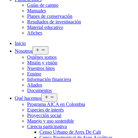
Guías de campo
Manuales
Planes de conservación
Resultados de investigación
Material educativo
Afiches
Inicio
Abrir
Nosotros
el
Quiénes somos
menú
Misión y visión
Nuestros hitos
Equipo
Información financiera
Aliados
Documentos
Abrir
Qué hacemos
el
Programa AICA en Colombia
menú
Especies de interés
Proyección social
Manejo y uso sostenible
Ciencia participativa
Censo Urbano de Aves De Cali
Censo Neotropical de Aves Acuáticas