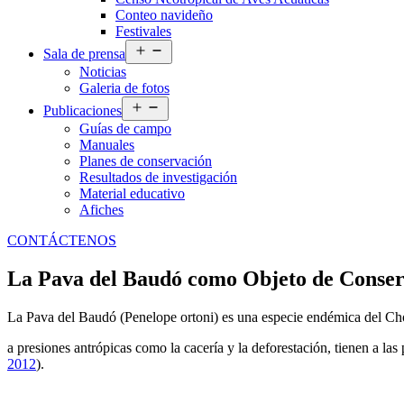
Conteo navideño
Festivales
Abrir
Sala de prensa
el
Noticias
menú
Galeria de fotos
Abrir
Publicaciones
el
Guías de campo
menú
Manuales
Planes de conservación
Resultados de investigación
Material educativo
Afiches
CONTÁCTENOS
La Pava del Baudó como Objeto de Conserv
La Pava del Baudó (Penelope ortoni) es una especie endémica del Cho
a presiones antrópicas como la cacería y la deforestación, tienen a la
2012
).