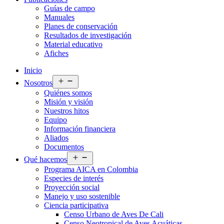
Guías de campo
Manuales
Planes de conservación
Resultados de investigación
Material educativo
Afiches
Inicio
Abrir
Nosotros
el
Quiénes somos
menú
Misión y visión
Nuestros hitos
Equipo
Información financiera
Aliados
Documentos
Abrir
Qué hacemos
el
Programa AICA en Colombia
menú
Especies de interés
Proyección social
Manejo y uso sostenible
Ciencia participativa
Censo Urbano de Aves De Cali
Censo Neotropical de Aves Acuáticas