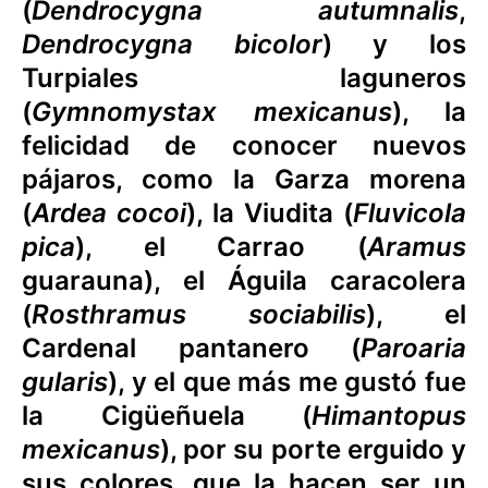
(
Dendrocygna autumnalis
,
Dendrocygna bicolor
) y los
Turpiales laguneros
(
Gymnomystax mexicanus
), la
felicidad de conocer nuevos
pájaros, como la Garza morena
(
Ardea cocoi
), la Viudita (
Fluvicola
pica
), el Carrao (
Aramus
guarauna), el Águila caracolera
(
Rosthramus sociabilis
), el
Cardenal pantanero (
Paroaria
gularis
), y el que más me gustó fue
la Cigüeñuela (
Himantopus
mexicanus
), por su porte erguido y
sus colores, que la hacen ser un