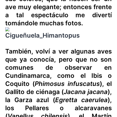
ave muy elegante; entonces frente
a tal espectáculo me divertí
tomándole muchas fotos.
También, volví a ver algunas aves
que ya conocía, pero que no son
comunes de observar en
Cundinamarca, como el Ibis o
Coquito (
Phimosus infuscatus
), el
Gallito de ciénaga (
Jacana jacana
),
la Garza azul (
Egretta caerulea
),
los Pellares o alcaravanes
(
Vanellus chilensis
), el Martín