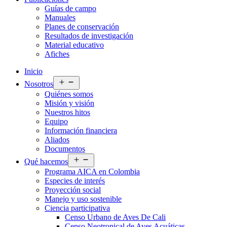
Guías de campo
Manuales
Planes de conservación
Resultados de investigación
Material educativo
Afiches
Inicio
Abrir
Nosotros
el
Quiénes somos
menú
Misión y visión
Nuestros hitos
Equipo
Información financiera
Aliados
Documentos
Abrir
Qué hacemos
el
Programa AICA en Colombia
menú
Especies de interés
Proyección social
Manejo y uso sostenible
Ciencia participativa
Censo Urbano de Aves De Cali
Censo Neotropical de Aves Acuáticas