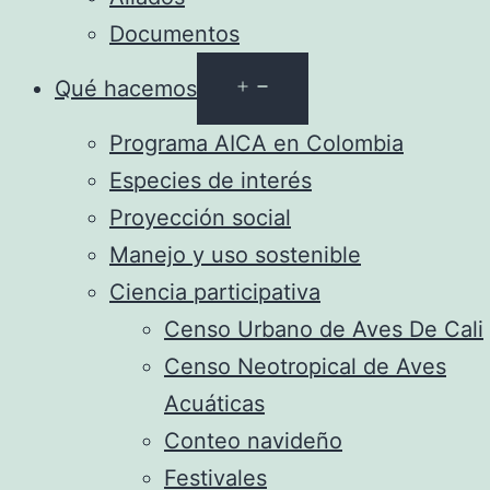
Documentos
Abrir
Qué hacemos
el
Programa AICA en Colombia
menú
Especies de interés
Proyección social
Manejo y uso sostenible
Ciencia participativa
Censo Urbano de Aves De Cali
Censo Neotropical de Aves
Acuáticas
Conteo navideño
Festivales