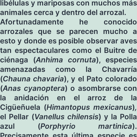
libélulas y mariposas con muchos más
animales cerca y dentro del arrozal.
Afortunadamente he conocido
arrozales que se parecen mucho a
esto y donde es posible observar aves
tan espectaculares como el Buitre de
ciénaga (
Anhima cornuta
), especies
amenazadas como la Chavarría
(
Chauna chavaria
), y el Pato colorad
(
Anas cyanoptera
) o asombrarse con
la anidación en el arroz de la
Cigüeñuela (
Himantopus mexicanus
)
,
el Pellar (
Vanellus chilensis
) y la Polla
azul (
Porphyrio martinica
).
Precisamente esta última especie es