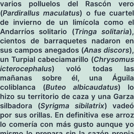
varios polluelos del Rascón vero
(
Pardirallus maculatus
) o fue cuartel
de invierno de un limícola como el
Andarríos solitario (
Tringa solitaria
)
cientos de barraquetes nadaron en
sus campos anegados (
Anas discors
),
un Turpial cabeciamarillo (
Chrysomus
icterocephalus
) voló todas las
mañanas sobre él, una Águila
coliblanca (
Buteo albicaudatus
) l
hizo su territorio de caza y una Garza
silbadora (
Syrigma sibilatrix
) vadeó
por sus orillas. En definitiva ese arroz
lo comería con más gusto aunque yo
mismo lo prepara sin la sazón propia