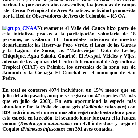
nacional y por octavo año consecutivo, las jornadas de campo
del Censo Netropical de Aves Acuáticas, actividad promovida
por la Red de Observadores de Aves de Colombia – RNOA.
Nuevamente el Valle del Cauca hizo parte de
esta iniciativa, gracias a la participación voluntaria de 18
personas, se visitaron 14 humedales interiores de nuestro
departamento: las Reservas Pozo Verde, el Lago de las Garzas
y la Laguna de Sonso, las “Madreviejas” Gota de Leche,
Chiquique, Agua Salada, Guarinó, El Avispal, Videles y Víjes,
además de las lagunas del Centro Internacional de Agricultura
Tropical (CIAT) en Palmira, los arrozales de la zona sur de
Jamundí y la Ciénaga El Conchal en el municipio de San
Pedro.
En total se contaron 4074 individuos, un 15% menos que en
julio del año pasado, aunque se registraron 47 especies (15 más
que en julio de 2008). En esta oportunidad la especie más
abundante fue la Polla de agua gris (
Gallinula chloropus
) con
839 individuos, el número más alto registrado hasta ahora para
esta especie en la región. El segundo lugar fue para el la Iguaza
común (
Dendricygna autumnalis
) con 478 individuos y luego el
Coquito (
Phimosus infuscatus
) con 391 aves contadas.