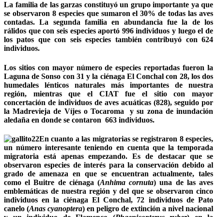
La familia de las garzas constituyó un grupo importante ya que
se observaron 8 especies que sumaron el 30% de todas las aves
contadas. La segunda familia en abundancia fue la de los
rálidos que con seis especies aportó 996 individuos y luego el de
los patos que con seis especies también contribuyó con 624
individuos.
Los sitios con mayor número de especies reportadas fueron la
Laguna de Sonso con 31 y la ciénaga El Conchal con 28, los dos
humedales lénticos naturales más importantes de nuestra
región, mientras que el CIAT fue el sitio con mayor
concertación de individuos de aves acuáticas (828), seguido por
la Madrevieja de Víjes o Tocaroma y su zona de inundación
aledaña en donde se contaron 663 individuos.
En cuanto a las migratorias se registraron 8 especies,
un número interesante teniendo en cuenta que la temporada
migratoria está apenas empezando. Es de destacar que se
observaron especies de interés para la conservación debido al
grado de amenaza en que se encuentran actualmente, tales
como el Buitre de ciénaga (
Anhima cornuta
) una de las aves
emblemáticas de nuestra región y del que se observaron cinco
individuos en la ciénaga El Conchal, 72 individuos de Pato
canelo (
Anas cyanoptera
) en peligro de extinción a nivel nacional