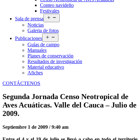
Conteo navideño
Festivales
Abrir
Sala de prensa
el
Noticias
menú
Galeria de fotos
Abrir
Publicaciones
el
Guías de campo
menú
Manuales
Planes de conservación
Resultados de investigación
Material educativo
Afiches
CONTÁCTENOS
Segunda Jornada Censo Neotropical de
Aves Acuáticas. Valle del Cauca – Julio de
2009.
Septiembre 1 de 2009 / 9:40 am
Entre el 4 y el 19 de julio se llevó a cabo en todo el territorio