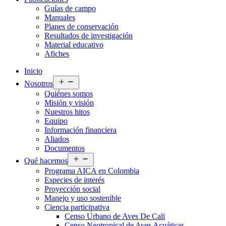
Guías de campo
Manuales
Planes de conservación
Resultados de investigación
Material educativo
Afiches
Inicio
Abrir
Nosotros
el
Quiénes somos
menú
Misión y visión
Nuestros hitos
Equipo
Información financiera
Aliados
Documentos
Abrir
Qué hacemos
el
Programa AICA en Colombia
menú
Especies de interés
Proyección social
Manejo y uso sostenible
Ciencia participativa
Censo Urbano de Aves De Cali
Censo Neotropical de Aves Acuáticas