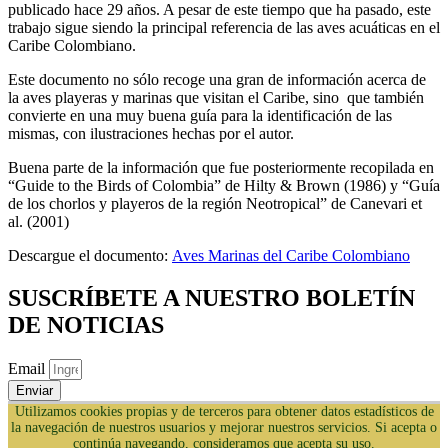
publicado hace 29 años. A pesar de este tiempo que ha pasado, este
trabajo sigue siendo la principal referencia de las aves acuáticas en el
Caribe Colombiano.
Este documento no sólo recoge una gran de información acerca de
la aves playeras y marinas que visitan el Caribe, sino que también
convierte en una muy buena guía para la identificación de las
mismas, con ilustraciones hechas por el autor.
Buena parte de la información que fue posteriormente recopilada en
“Guide to the Birds of Colombia” de Hilty & Brown (1986) y “Guía
de los chorlos y playeros de la región Neotropical” de Canevari et
al. (2001)
Descargue el documento:
Aves Marinas del Caribe Colombiano
SUSCRÍBETE A NUESTRO BOLETÍN
DE NOTICIAS
Email
Enviar
Utilizamos cookies propias y de terceros para obtener datos estadísticos de
la navegación de nuestros usuarios y mejorar nuestros servicios. Si acepta o
continúa navegando, consideramos que acepta su uso.