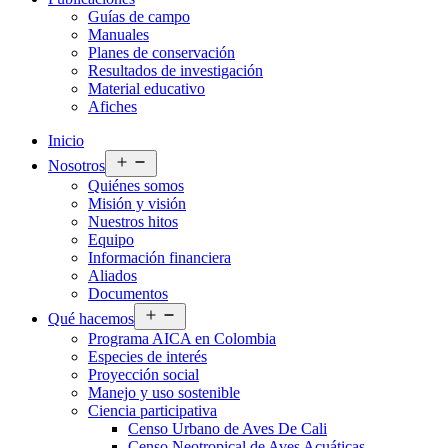
Guías de campo
Manuales
Planes de conservación
Resultados de investigación
Material educativo
Afiches
Inicio
Abrir
Nosotros
el
Quiénes somos
menú
Misión y visión
Nuestros hitos
Equipo
Información financiera
Aliados
Documentos
Abrir
Qué hacemos
el
Programa AICA en Colombia
menú
Especies de interés
Proyección social
Manejo y uso sostenible
Ciencia participativa
Censo Urbano de Aves De Cali
Censo Neotropical de Aves Acuáticas