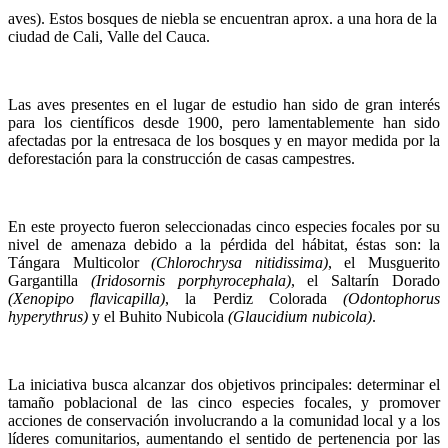
aves). Estos bosques de niebla se encuentran aprox. a una hora de la
ciudad de Cali, Valle del Cauca.
Las aves presentes en el lugar de estudio han sido de gran interés
para los científicos desde 1900, pero lamentablemente han sido
afectadas por la entresaca de los bosques y en mayor medida por la
deforestación para la construcción de casas campestres.
En este proyecto fueron seleccionadas cinco especies focales por su
nivel de amenaza debido a la pérdida del hábitat, éstas son: la
Tángara Multicolor
(Chlorochrysa nitidissima)
, el Musguerito
Gargantilla
(Iridosornis porphyrocephala)
, el Saltarín Dorado
(Xenopipo flavicapilla)
, la Perdiz Colorada
(Odontophorus
hyperythrus)
y el Buhito Nubicola
(Glaucidium nubicola)
.
La iniciativa busca alcanzar dos objetivos principales: determinar el
tamaño poblacional de las cinco especies focales, y promover
acciones de conservación involucrando a la comunidad local y a los
líderes comunitarios, aumentando el sentido de pertenencia por las