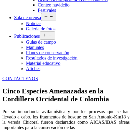
Conteo navideño
Festivales
Abrir
Sala de prensa
el
Noticias
menú
Galeria de fotos
Abrir
Publicaciones
el
Guías de campo
menú
Manuales
Planes de conservación
Resultados de investigación
Material educativo
Afiches
CONTÁCTENOS
Cinco Especies Amenazadas en la
Cordillera Occidental de Colombia
Por su importancia avifaunística y por los procesos que se han
llevado a cabo, los fragmentos de bosque en San Antonio-Km18 y
la vereda Chicoral fueron declarados como AICAS/IBAS (áreas
importantes para la conservación de las