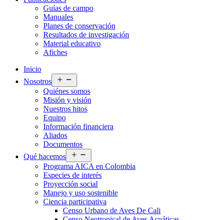
Guías de campo
Manuales
Planes de conservación
Resultados de investigación
Material educativo
Afiches
Inicio
Abrir
Nosotros
el
Quiénes somos
menú
Misión y visión
Nuestros hitos
Equipo
Información financiera
Aliados
Documentos
Abrir
Qué hacemos
el
Programa AICA en Colombia
menú
Especies de interés
Proyección social
Manejo y uso sostenible
Ciencia participativa
Censo Urbano de Aves De Cali
Censo Neotropical de Aves Acuáticas