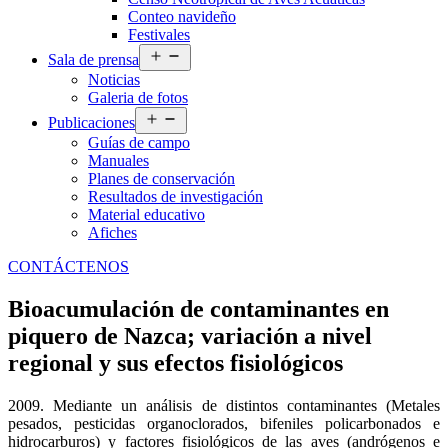
Conteo navideño
Festivales
Abrir
Sala de prensa
el
Noticias
menú
Galeria de fotos
Abrir
Publicaciones
el
Guías de campo
menú
Manuales
Planes de conservación
Resultados de investigación
Material educativo
Afiches
CONTÁCTENOS
Bioacumulación de contaminantes en
piquero de Nazca; variación a nivel
regional y sus efectos fisiológicos
2009. Mediante un análisis de distintos contaminantes (Metales
pesados, pesticidas organoclorados, bifeniles policarbonados e
hidrocarburos) y factores fisiológicos de las aves (andrógenos e