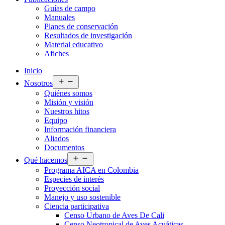
Guías de campo
Manuales
Planes de conservación
Resultados de investigación
Material educativo
Afiches
Inicio
Abrir
Nosotros
el
Quiénes somos
menú
Misión y visión
Nuestros hitos
Equipo
Información financiera
Aliados
Documentos
Abrir
Qué hacemos
el
Programa AICA en Colombia
menú
Especies de interés
Proyección social
Manejo y uso sostenible
Ciencia participativa
Censo Urbano de Aves De Cali
Censo Neotropical de Aves Acuáticas