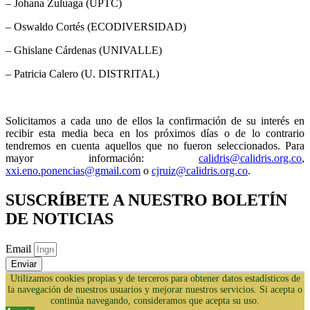
– Johana Zuluaga (UPTC)
– Oswaldo Cortés (ECODIVERSIDAD)
– Ghislane Cárdenas (UNIVALLE)
– Patricia Calero (U. DISTRITAL)
Solicitamos a cada uno de ellos la confirmación de su interés en
recibir esta media beca en los próximos días o de lo contrario
tendremos en cuenta aquellos que no fueron seleccionados. Para
mayor información:
calidris@calidris.org.co
,
xxi.eno.ponencias@gmail.com
o
cjruiz@calidris.org.co
.
SUSCRÍBETE A NUESTRO BOLETÍN
DE NOTICIAS
Email
Enviar
Utilizamos cookies propias y de terceros para obtener datos estadísticos de
la navegación de nuestros usuarios y mejorar nuestros servicios. Si acepta o
continúa navegando, consideramos que acepta su uso.