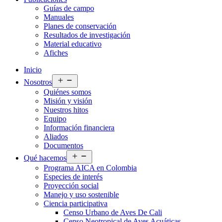
Guías de campo
Manuales
Planes de conservación
Resultados de investigación
Material educativo
Afiches
Inicio
Abrir
Nosotros
el
Quiénes somos
menú
Misión y visión
Nuestros hitos
Equipo
Información financiera
Aliados
Documentos
Abrir
Qué hacemos
el
Programa AICA en Colombia
menú
Especies de interés
Proyección social
Manejo y uso sostenible
Ciencia participativa
Censo Urbano de Aves De Cali
Censo Neotropical de Aves Acuáticas