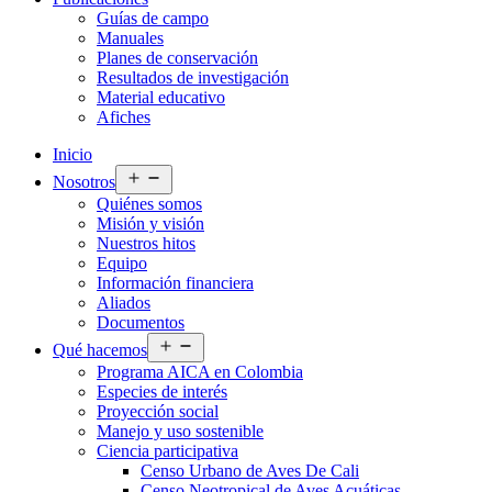
Guías de campo
Manuales
Planes de conservación
Resultados de investigación
Material educativo
Afiches
Inicio
Abrir
Nosotros
el
Quiénes somos
menú
Misión y visión
Nuestros hitos
Equipo
Información financiera
Aliados
Documentos
Abrir
Qué hacemos
el
Programa AICA en Colombia
menú
Especies de interés
Proyección social
Manejo y uso sostenible
Ciencia participativa
Censo Urbano de Aves De Cali
Censo Neotropical de Aves Acuáticas