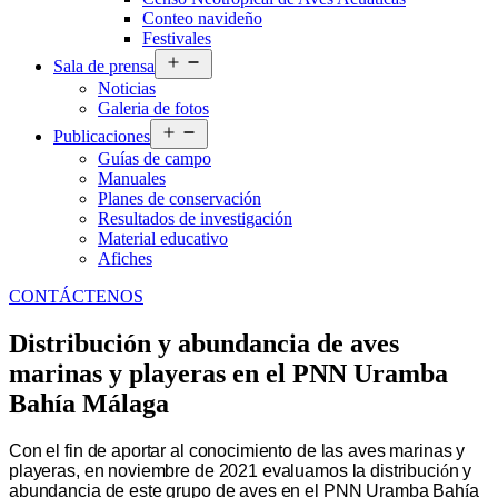
Conteo navideño
Festivales
Abrir
Sala de prensa
el
Noticias
menú
Galeria de fotos
Abrir
Publicaciones
el
Guías de campo
menú
Manuales
Planes de conservación
Resultados de investigación
Material educativo
Afiches
CONTÁCTENOS
Distribución y abundancia de aves
marinas y playeras en el PNN Uramba
Bahía Málaga
Con el fin de aportar al conocimiento de las aves marinas y
playeras, en noviembre de 2021 evaluamos la distribuci
ó
n y
abundancia de este grupo de aves en el PNN Uramba Bah
í
a