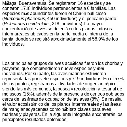
M
á
laga, Buenaventura. Se registraron 16 especies y se
contaron 1718 individuos pertenecientes a 6 familias. Las
especies m
á
s abundantes fueron el Chir
ó
n bullicioso
(
Numenius phaeopus
, 450 individuos) y el pelicano pardo
(
Pelecanus occidentalis
, 218 individuos). La mayor
concentraci
ó
n de aves se detect
ó
en los planos lodosos
intermareales ubicados en la parte media e interna de la
bah
í
a, donde se registr
ó
aproximadamente el 58.9% de los
individuos.
Los principales grupos de aves acu
á
ticas fueron los chorlos y
playeros, que comprendieron nueve especies y 999
individuos. Por su parte, las aves marinas estuvieron
representadas por siete especies y 719 individuos. En el 57%
de los puntos, registramos actividades de origen antr
ó
pico,
siendo las m
á
s comunes, la pesca y recolecci
ó
n artesanal de
moluscos (15%), adem
á
s de la presencia de centros poblados
cerca de las
á
reas de ocupaci
ó
n de las aves (8%). Se resalta
el valor ecosist
é
mico de los planos intermareales y las
á
reas
de manglar adyacentes como h
á
bitats claves para aves
marinas y playeras. En la siguiente infografía encontrarán los
principales resultados obtenidos.